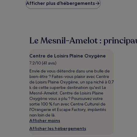
le
Afficher plus d’hébergements
plus
bas
trouvé
au
cours
des
Le Mesnil-Amelot : principau
24 dernières
heures
sur
Centre de Loisirs Plaine Oxygène
la
base
7.2/10 (41 avis)
d’un
Envie de vous détendre dans une bulle de
séjour
bien-être ? Faites-vous plaisir avec Centre
d’une
de Loisirs Plaine Oxygène, un spa niché à 0,7
nuit
k de cette superbe destination qu'est Le
pour
Mesnil-Amelot. Centre de Loisirs Plaine
2 adultes.
Oxygène vous a plu ? Poursuivez votre
Les
sortie 100 % fun avec Centre Culturel de
prix
l'Orangerie et Escape Factory, implantés
et
non loin de là.
la
Afficher moins
disponibilité
Afficher les hébergements
sont
susceptibles