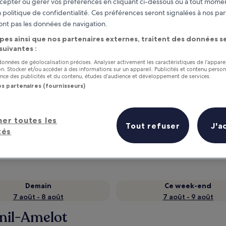
cepter ou gérer vos préférences en cliquant ci-dessous ou à tout momen
 politique de confidentialité. Ces préférences seront signalées à nos par
ont pas les données de navigation.
pes ainsi que nos partenaires externes, traitent des données se
 suivantes :
 données de géolocalisation précises. Analyser activement les caractéristiques de l’appare
tion. Stocker et/ou accéder à des informations sur un appareil. Publicités et contenu perso
ce des publicités et du contenu, études d’audience et développement de services.
os partenaires (fournisseurs)
as
Gagnez des récompenses pour
her toutes les
chaque nuit séjournée
Tout refuser
J'a
tés
Demain
Ce week-end
7 août - 8 août
7 août - 9 août
snil-Amelot