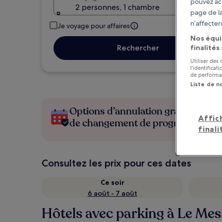
pouvez ac
2 personnes, 1 chambre
page de la
n’affecter
Je voyage pour affaires
Nos équi
finalités
Rechercher
Utiliser des
l’identifica
de performan
Liste de n
Options d’annulation gratuite en c
Affic
de changement de programme
finali
Consultez les prix pour ces dates
Ce soir
6 août - 7 août
Hôtels avec parking à Le Me