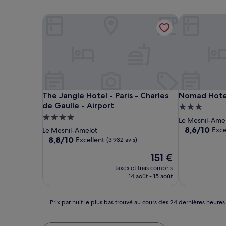
The Jangle Hotel - Paris - Charles de Gaulle - Airp
Nomad Hotel
The Jangle Hotel - Paris - Charles de Gaulle - Airp
Nomad Hotel
The Jangle Hotel - Paris - Charles
Nomad Hote
de Gaulle - Airport
Hébergemen
Hébergement
3.0 étoiles
Le Mesnil-Ame
4.0 étoiles
8.6
8,6/10
Exce
Le Mesnil-Amelot
sur
8.8
8,8/10
Excellent
(3 932 avis)
10,
sur
Le
Excellent,
151 €
10,
nouveau
(1 003 avis)
Excellent,
taxes et frais compris
prix
(3 932 avis)
14 août - 15 août
est
de
151 €
Prix
Prix par nuit le plus bas trouvé au cours des 24 dernières heures
par
nuit