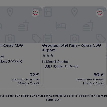
ort
 Roissy CDG
Geographotel Paris - Roissy CDG Air
ort
 Roissy CDG
Geographotel Paris - Roissy CDG Air
l Roissy CDG
Geographotel Paris - Roissy CDG
Airport
t
Hébergement
lot
3.0 étoiles
llent
(1 003 avis)
Le Mesnil-Amelot
7.8
7,8/10
Bien
(1 155 avis)
sur
Le
Le
92 €
80 €
10,
nouveau
nouveau
Bien,
taxes et frais compris
taxes et frais compris
prix
prix
(1 155 avis)
14 août - 15 août
14 août - 15 août
est
est
de
de
92 €
80 €
 sur la base d’un séjour d’une nuit pour 2 adultes. Les prix et la disponibilité so
s’appliquer.