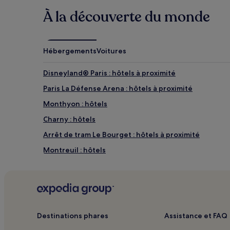
de
À la découverte du monde
changer.
Des
conditions
supplémentaires
peuvent
Hébergements
Voitures
s’appliquer.
Disneyland® Paris : hôtels à proximité
Paris La Défense Arena : hôtels à proximité
Monthyon : hôtels
Charny : hôtels
Arrêt de tram Le Bourget : hôtels à proximité
Montreuil : hôtels
Le Blanc-Mesnil : hôtels Hôtels avec parking
Noisy-Le-Grand : hôtels Hôtels d’affaires
Chanteloup-En-Brie : hôtels
Accor Arena : hôtels à proximité
Destinations phares
Assistance et FAQ
Le Marais : hôtels