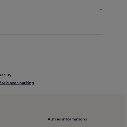
parking
ôtels avec parking
avec parking
 pour faire du shopping
mité
imité
Autres informations
 1 : hôtels à proximité