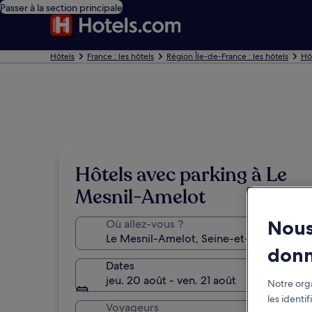
Passer à la section principale
Hôtels
France : les hôtels
Région Île-de-France : les hôtels
Hô
Hôtels avec parking à Le
Mesnil-Amelot
Nous
Où allez-vous ?
don
Dates
jeu. 20 août - ven. 21 août
Notre orga
les identi
Voyageurs