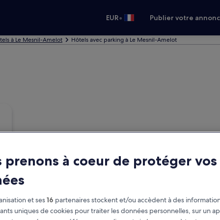
•
EUR
Publier votre annon
tels à Le Mesnil-Amelot
Hôtels avec parking à Le Mesnil-Amelot
 prenons à coeur de protéger vos
nées
nisation et ses
16
partenaires stockent et/ou accèdent à des information
fiants uniques de cookies pour traiter les données personnelles, sur un ap