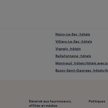
Noisy-Le-Sec : hôtels
Villiers-Le-Sec : hôtels
Vignely : hôtels
Bellefontaine : hôtels
Montreuil : hôtels Hôtels avec 
Bussy-Saint-Georges : hôtels H
Noisy-Le-Grand : hôtels Hôtels 
Noisy-Le-Grand : hôtels Hôtels
Stade de France : hôtels à proxi
Gare de Groslay : hôtels à prox
Réservé aux fournisseurs,
Politiques
affiliés et médias
Gare Aéroport Charles-de-Gaulle