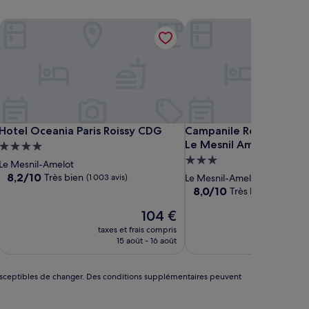
port
Hotel Oceania Paris Roissy CDG
Campanile Roissy - Aéro
port
Hotel Oceania Paris Roissy CDG
Campanile Roissy - Aéro
Hotel Oceania Paris Roissy CDG
Campanile Roissy - Aér
Le Mesnil Amelot
Hébergement
Hébergement
4.0 étoiles
Le Mesnil-Amelot
3.0 étoiles
8.2
8,2/10
Très bien
(1 003 avis)
Le Mesnil-Amelot
sur
8.0
8,0/10
Très bien
(1 010 avis
10,
sur
Très
Le
104 €
10,
bien,
nouveau
Très
taxes et frais compris
taxes 
(1 003 avis)
prix
bien,
15 août - 16 août
est
(1 010 avis)
de
104 €
nt susceptibles de changer. Des conditions supplémentaires peuvent