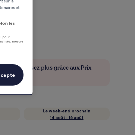
t sur la
tenaires et
lon les
il pour
nnalisés, mesure
Économisez plus grâce aux Prix
membres
ccepte
Le week-end prochain
14 août - 16 août