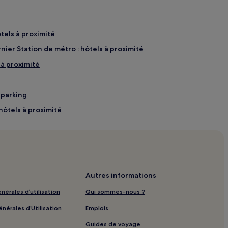
tels à proximité
nier Station de métro : hôtels à proximité
 à proximité
c parking
 hôtels à proximité
 à proximité
rès : hôtels à proximité
 à proximité
eu : hôtels à proximité
Autres informations
e : hôtels à proximité
nérales d’utilisation
Qui sommes-nous ?
Ozon : Appart’hôtels
nérales d’Utilisation
Emplois
ves : hôtels à proximité
Guides de voyage