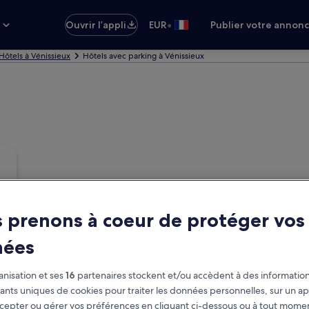
•
s
Ouvrir l’appli
EUR
Publier votre annon
Hôtels à Vénissieux
Hôtels avec parking à Vénissieux
 prenons à coeur de protéger vos
nées
nisation et ses
16
partenaires stockent et/ou accèdent à des information
fiants uniques de cookies pour traiter les données personnelles, sur un ap
cepter ou gérer vos préférences en cliquant ci-dessous ou à tout momen