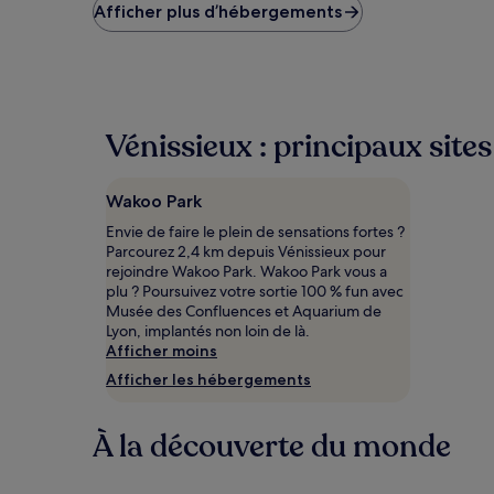
le
Afficher plus d’hébergements
plus
bas
trouvé
au
cours
des
Vénissieux : principaux sites
24 dernières
heures
sur
Wakoo Park
la
base
Envie de faire le plein de sensations fortes ?
d’un
Parcourez 2,4 km depuis Vénissieux pour
séjour
rejoindre Wakoo Park. Wakoo Park vous a
d’une
plu ? Poursuivez votre sortie 100 % fun avec
nuit
Musée des Confluences et Aquarium de
pour
Lyon, implantés non loin de là.
2 adultes.
Afficher moins
Les
Afficher les hébergements
prix
et
la
À la découverte du monde
disponibilité
sont
susceptibles