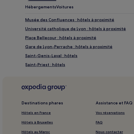
de
Hébergements
Voitures
changer.
Des
conditions
Musée des Confluences : hôtels à proximité
supplémentaires
Université catholique de Lyon : hôtels à proximité
peuvent
s’appliquer.
Place Bellecour : hôtels à proximité
Gare de Lyon-Perrache : hôtels à proximité
Saint-Genis-Laval : hôtels
Saint-Priest : hôtels
Station de métro Flachet : hôtels à proximité
Station de métro Laurent Bonnevay - Astroballe : hôt
Station de métro Vaulx-en-Velin La Soie : hôtels à pro
Parc de la Tête d’or : hôtels à proximité
Destinations phares
Assistance et FAQ
Arrêt Vaporetto du quai Tilsit : hôtels à proximité
Hôtels en France
Vos réservations
Halle Tony Garnier : hôtels à proximité
Hôtels à Bruxelles
FAQ
Station de tramway Saint-Blandine : hôtels à proximi
Hôtels au Maroc
Nous contacter