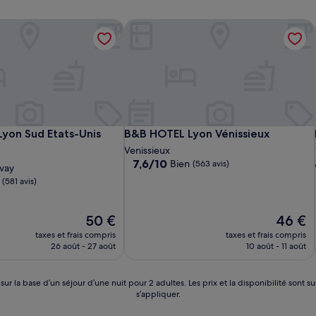
yon Sud Etats-Unis
B&B HOTEL Lyon Vénissieux
yon Sud Etats-Unis
B&B HOTEL Lyon Vénissieux
yon Sud Etats-Unis
B&B HOTEL Lyon Vénissieux
t
Venissieux
7.6
7,6/10
Bien
(563 avis)
evay
sur
(581 avis)
10,
Bien,
(563 avis)
Le
Le
50 €
46 €
nouveau
nouveau
taxes et frais compris
taxes et frais compris
prix
prix
26 août - 27 août
10 août - 11 août
est
est
de
de
50 €
46 €
 sur la base d’un séjour d’une nuit pour 2 adultes. Les prix et la disponibilité so
s’appliquer.