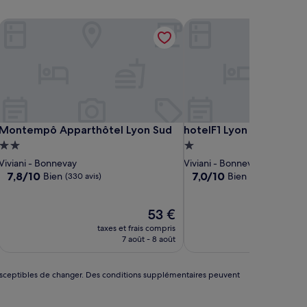
Montempô Apparthôtel Lyon Sud
hotelF1 Lyon Gerland Vén
Montempô Apparthôtel Lyon Sud
hotelF1 Lyon Gerland Vén
Montempô Apparthôtel Lyon Sud
hotelF1 Lyon Gerland Vé
Hébergement
Hébergement
2.0 étoiles
1.0 étoile
Viviani - Bonnevay
Viviani - Bonnevay
7.8
7.0
7,8/10
7,0/10
Bien
Bien
(330 avis)
(222 avis)
sur
sur
10,
10,
Bien,
Le
Bien,
53 €
(330 avis)
nouveau
(222 avis)
taxes et frais compris
taxes 
prix
7 août - 8 août
22
est
de
53 €
nt susceptibles de changer. Des conditions supplémentaires peuvent