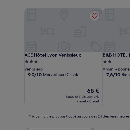
ACE Hôtel Lyon Vénissieux
B&B HOTEL L
ACE Hôtel Lyon Vénissieux
B&B HOTEL L
ACE Hôtel Lyon Vénissieux
B&B HOTEL L
Hébergement
Hébergemen
3.0 étoiles
2.0 étoiles
Venissieux
Viviani - Bonn
9.0
7.6
9,0/10
7,6/10
Merveilleux
Bien
(514 avis)
sur
sur
10,
10,
Merveilleux,
Le
Bien,
68 €
(514 avis)
nouveau
(581 avis)
taxes et frais compris
prix
7 août - 8 août
est
de
68 €
Prix
Prix par nuit le plus bas trouvé au cours des 24 dernières heures
par
nuit