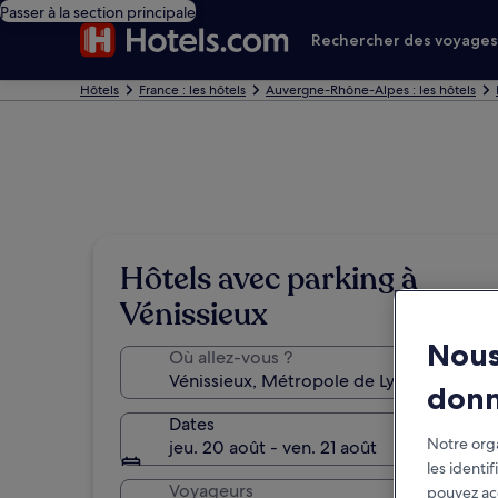
Passer à la section principale
Rechercher des voyage
Hôtels
France : les hôtels
Auvergne-Rhône-Alpes : les hôtels
Hôtels avec parking à
Vénissieux
Nous
Où allez-vous ?
don
Dates
Notre orga
jeu. 20 août - ven. 21 août
les identi
Voyageurs
pouvez ac