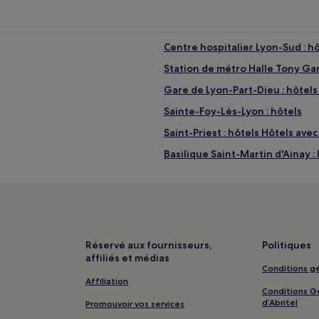
Centre hospitalier Lyon-Sud : hô
Station de métro Halle Tony Gar
Gare de Lyon-Part-Dieu : hôtels
Sainte-Foy-Lès-Lyon : hôtels
Saint-Priest : hôtels Hôtels ave
Basilique Saint-Martin d'Ainay :
Station de métro Cusset : hôtels
els à proximité
Station de métro Place Jean Jau
ximité
Station de métro Parilly : hôtels
Centre commercial de La Part-Di
Réservé aux fournisseurs,
Politiques
affiliés et médias
Arrêt Vaporetto de la Confluenc
Conditions gé
Pac d'affaires de la Vallée de l'
Affiliation
Conditions Gé
té
Station de métro Place des Archi
d’Abritel
Promouvoir vos services