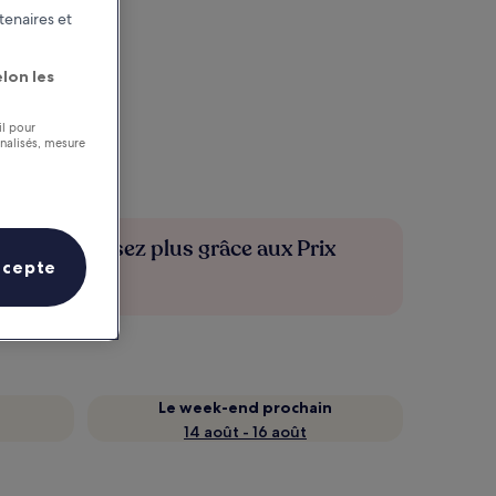
tenaires et
lon les
il pour
nnalisés, mesure
Économisez plus grâce aux Prix
ccepte
membres
Le week-end prochain
14 août - 16 août