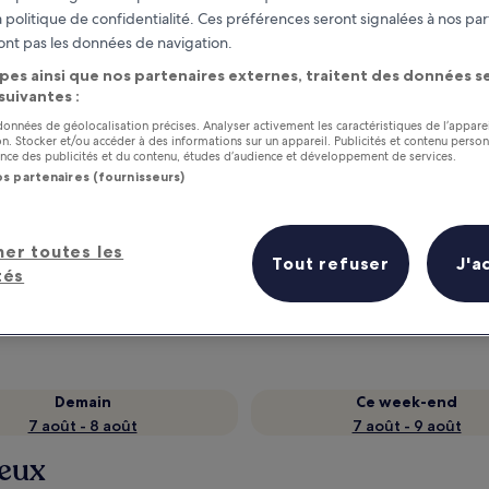
 politique de confidentialité. Ces préférences seront signalées à nos par
ont pas les données de navigation.
pes ainsi que nos partenaires externes, traitent des données se
 suivantes :
 données de géolocalisation précises. Analyser activement les caractéristiques de l’appare
tion. Stocker et/ou accéder à des informations sur un appareil. Publicités et contenu perso
ce des publicités et du contenu, études d’audience et développement de services.
os partenaires (fournisseurs)
as
Gagnez des récompenses pour
her toutes les
Tout refuser
J'a
chaque nuit séjournée
tés
Demain
Ce week-end
7 août - 8 août
7 août - 9 août
ieux