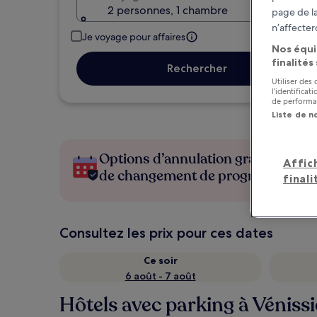
2 personnes, 1 chambre
page de la
n’affecter
Je voyage pour affaires
Nos équi
finalités
Rechercher
Utiliser des
l’identifica
de performan
Liste de n
Options d’annulation gratuite en c
Affic
de changement de programme
finali
Consultez les prix pour ces dates
Ce soir
6 août - 7 août
Hôtels avec parking à Véniss