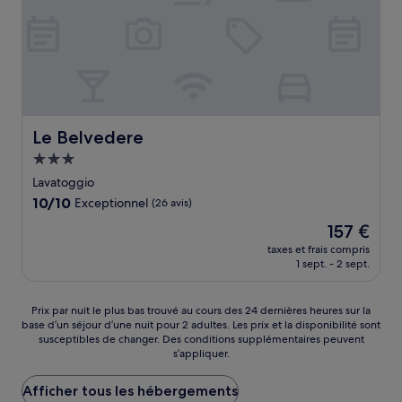
Le Belvedere
Le Belvedere
Hébergement
3.0 étoiles
Lavatoggio
10.0
10/10
Exceptionnel
(26 avis)
sur
Le
157 €
10,
nouveau
Exceptionnel,
taxes et frais compris
prix
1 sept. - 2 sept.
(26 avis)
est
de
157 €
Prix
Prix par nuit le plus bas trouvé au cours des 24 dernières heures sur la
base d’un séjour d’une nuit pour 2 adultes. Les prix et la disponibilité sont
par
susceptibles de changer. Des conditions supplémentaires peuvent
nuit
s’appliquer.
le
plus
Afficher tous les hébergements
bas