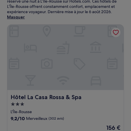
réservé une nuit à L’Île-Rousse sur Hotels.com. Ces hôtels de
L’Île-Rousse offrent constamment confort, emplacement et
expérience voyageur. Dernière mise à jour le
6 août 2026
.
Masquer
Hôtel La Casa Rossa & Spa
Hôtel La Casa Rossa & Spa
Hôtel La Casa Rossa & Spa
Hébergement
3.0 étoiles
L'Île-Rousse
9.2
9,2/10
Merveilleux
(302 avis)
sur
Le
156 €
10,