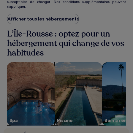
susceptibles de changer. Des conditions supplémentaires peuvent
nuit
s’appliquer.
le
plus
Afficher tous les hébergements
bas
trouvé
au
L’Île-Rousse : optez pour un
cours
des
hébergement qui change de vos
24 dernières
habitudes
heures
sur
la
Rechercher des hébergements avec un spa sur place
Rechercher des hébergements avec 
Rechercher de
base
d’un
séjour
d’une
nuit
pour
2 adultes.
Les
prix
et
Spa
Piscine
Bain à remo
la
disponibilité
sont