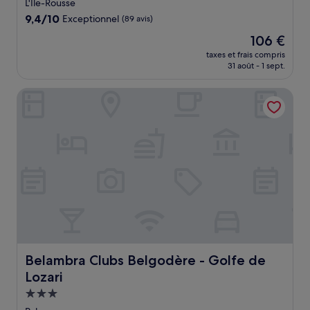
2.0 étoiles
L'Île-Rousse
9.4
9,4/10
Exceptionnel
(89 avis)
sur
Le
106 €
10,
nouveau
Exceptionnel,
taxes et frais compris
prix
31 août - 1 sept.
(89 avis)
est
de
Belambra Clubs Belgodère - Golfe de Lozari
106 €
Belambra Clubs Belgodère - Golfe de Lozari
Belambra Clubs Belgodère - Golfe de
Lozari
Hébergement
3.0 étoiles