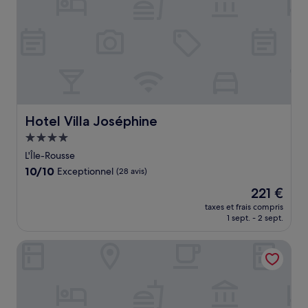
Hotel Villa Joséphine
Hotel Villa Joséphine
Hébergement
4.0 étoiles
L'Île-Rousse
10.0
10/10
Exceptionnel
(28 avis)
sur
Le
221 €
10,
nouveau
Exceptionnel,
taxes et frais compris
prix
1 sept. - 2 sept.
(28 avis)
est
de
Casa Paradisu
221 €