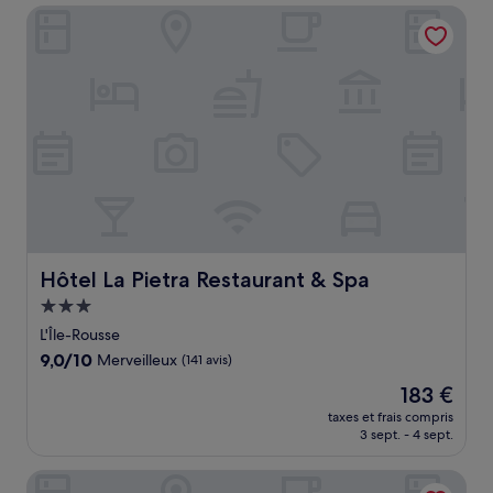
de
Hôtel La Pietra Restaurant & Spa
210 €
Hôtel La Pietra Restaurant & Spa
Hôtel La Pietra Restaurant & Spa
Hébergement
3.0 étoiles
L'Île-Rousse
9.0
9,0/10
Merveilleux
(141 avis)
sur
Le
183 €
10,
nouveau
Merveilleux,
taxes et frais compris
prix
3 sept. - 4 sept.
(141 avis)
est
de
Splendid Hotel
183 €