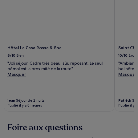
Hôtel La Casa Rossa & Spa
Saint Ch
8/10
Bien
10/10
Excel
"Joli séjour, Cadre très beau, sûr, reposant. Le seul
"Ambiance
bémol est la proximité de la route"
bel hôtel"
Masquer
Masquer
jean
Séjour de 2 nuits
Patrick
Séj
Publié il y a 8 heures
Publié il y a
Foire aux questions