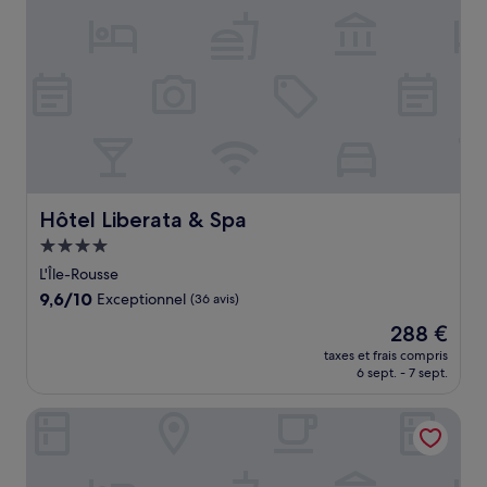
Hôtel Liberata & Spa
Hôtel Liberata & Spa
Hébergement
4.0 étoiles
L'Île-Rousse
9.6
9,6/10
Exceptionnel
(36 avis)
sur
Le
288 €
10,
nouveau
Exceptionnel,
taxes et frais compris
prix
6 sept. - 7 sept.
(36 avis)
est
de
Hotel Villa Joséphine
288 €