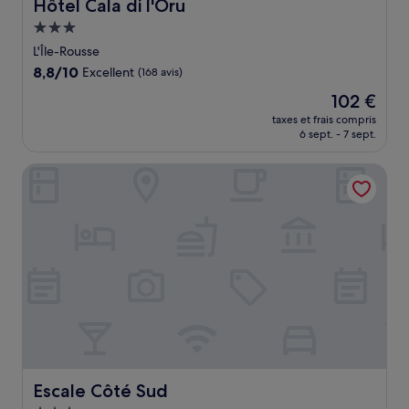
Hôtel Cala di l'Oru
Hôtel Cala di l'Oru
Hébergement
3.0 étoiles
L'Île-Rousse
8.8
8,8/10
Excellent
(168 avis)
sur
Le
102 €
10,
nouveau
Excellent,
taxes et frais compris
prix
6 sept. - 7 sept.
(168 avis)
est
de
Escale Côté Sud
102 €
Escale Côté Sud
Escale Côté Sud