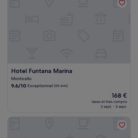
Hotel Funtana Marina
Hotel Funtana Marina
Monticello
9.6
9,6/10
Exceptionnel
(66 avis)
sur
Le
168 €
10,
nouveau
Exceptionnel,
taxes et frais compris
prix
2 sept. - 3 sept.
(66 avis)
est
de
Hôtel & Restaurant Les Mouettes
168 €