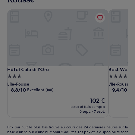
Hôtel Cala di l'Oru
Best Wester
Hôtel
Hôtel
Best
Hôtel Cala di l'Oru
Best Wester
Hôtel Cala di l'Oru
Best Weste
Cala
Cala
Western
Hébergement
Hébergeme
di
di
Premier
3.0 étoiles
4.0 étoiles
L'Île-Rousse
L'Île-Rousse
l'Oru
l'Oru
Santa
8.8
9.4
8,8/10
9,4/10
Excellent
Exc
(168)
Maria
sur
sur
Le
102 €
10,
10,
nouveau
Excellent,
Exceptionne
taxes et frais compris
prix
(168)
(322)
6 sept. - 7 sept.
est
de
102 €
Prix
Prix par nuit le plus bas trouvé au cours des 24 dernières heures sur la
base d’un séjour d’une nuit pour 2 adultes. Les prix et la disponibilité sont
par