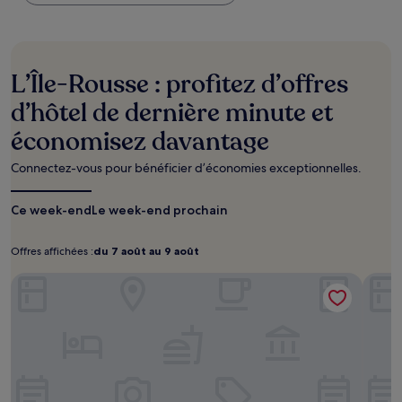
trouvé
au
cours
des
24 dernières
L’Île-Rousse : profitez d’offres
heures
sur
d’hôtel de dernière minute et
la
économisez davantage
base
d’un
séjour
Connectez-vous pour bénéficier d’économies exceptionnelles.
d’une
nuit
Ce week-end
Le week-end prochain
pour
2 adultes.
Les
Offres affichées :
du 7 août au 9 août
Offres
du
prix
affichées :
7
Hôtel Perla Rossa
et
Best 
août
la
disponibilité
au
sont
9
susceptibles
août
de
changer.
Des