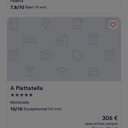
Palasca
7.8
7,8/10
Bien
(19 avis)
sur
10,
A Piattatella
Bien,
(19 avis)
A Piattatella
A Piattatella
Hébergement
5.0 étoiles
Monticello
10.0
10/10
Exceptionnel
(20 avis)
sur
Le
306 €
10,
nouveau
Exceptionnel,
taxes et frais compris
prix