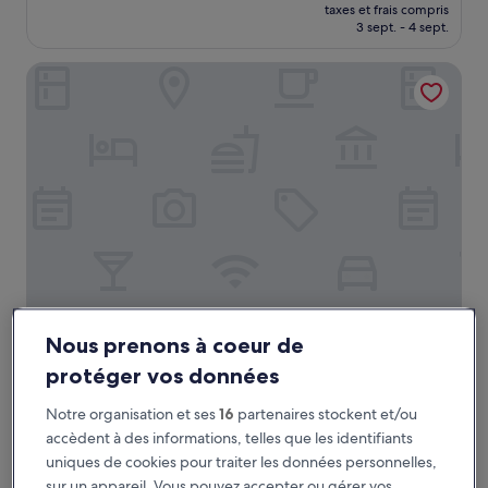
nouveau
Merveilleux,
taxes et frais compris
prix
3 sept. - 4 sept.
(302 avis)
est
de
Best Western Premier Santa Maria
156 €
Best Western Premier Santa Maria
Best Western Premier Santa Maria
Nous prenons à coeur de
Hébergement
protéger vos données
4.0 étoiles
L'Île-Rousse
9.4
9,4/10
Exceptionnel
(322 avis)
Notre organisation et ses
16
partenaires stockent et/ou
sur
accèdent à des informations, telles que les identifiants
Le
199 €
10,
uniques de cookies pour traiter les données personnelles,
nouveau
Exceptionnel,
taxes et frais compris
prix
sur un appareil. Vous pouvez accepter ou gérer vos
31 août - 1 sept.