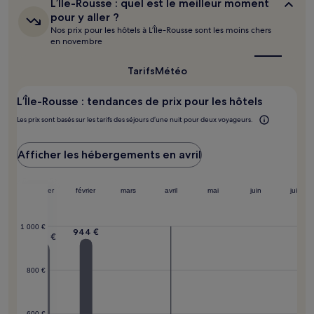
L’Île-
L’Île-Rousse : quel est le meilleur moment
susceptibles
Rousse :
pour y aller ?
de
quel
Nos prix pour les hôtels à L’Île-Rousse sont les moins chers
changer.
est
en novembre
Des
le
meilleur
conditions
moment
Tarifs
Météo
supplémentaires
pour
peuvent
y
s’appliquer.
L’Île-Rousse : tendances de prix pour les hôtels
aller ?
Les prix sont basés sur les tarifs des séjours d’une nuit pour deux voyageurs.
Afficher les hébergements en avril
embre
janvier
février
mars
avril
mai
juin
juillet
1 000 €
944 €
924 €
800 €
600 €