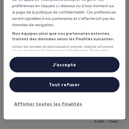
(322 avis)
est
préférences en cliquant ci-dessous ou à tout moment sur
de
La Résidence Santa Maria
la page de la politique de confidentialité. Ces préférences
199 €
seront signalées à nos partenaires et n’affecteront pas les
données de navigation.
Nos équipes ainsi que nos partenaires externes,
traitent des données selon les finalités suivantes :
Utiliser des données de géolocalisation précises. Analyser activement
les caractéristiques de l’appareil pour l’identification. Stocker et/ou
accéder à des informations sur un appareil. Publicités et contenu
personnalisés, mesure de performance des publicités et du contenu,
études d’audience et développement de services.
J'accepte
Liste de nos partenaires (fournisseurs)
La Résidence Santa Maria
La Résidence Santa Maria
Tout refuser
Hébergement
4.0 étoiles
L'Île-Rousse
9.6
9,6/10
Exceptionnel
(69 avis)
Afficher toutes les finalités
sur
Le
210 €
10,
nouveau
Exceptionnel,
taxes et frais compris
prix
6 sept. - 7 sept.
(69 avis)
est