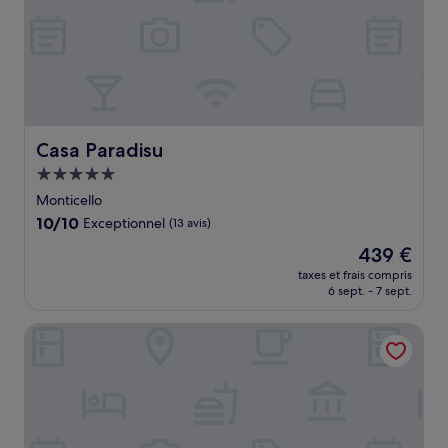
Casa Paradisu
Casa Paradisu
Hébergement
5.0 étoiles
Monticello
10.0
10/10
Exceptionnel
(13 avis)
sur
Le
439 €
10,
nouveau
Exceptionnel,
taxes et frais compris
prix
6 sept. - 7 sept.
(13 avis)
est
de
Residence Saletta Casale
439 €