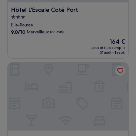
Hôtel L'Escale Coté Port
Hôtel L'Escale Coté Port
Hébergement
3.0 étoiles
L'Île-Rousse
9.0
9,0/10
Merveilleux
(88 avis)
sur
Le
164 €
10,
nouveau
Merveilleux,
taxes et frais compris
prix
31 août - 1 sept.
(88 avis)
est
de
Hôtel Cala di l'Oru
164 €