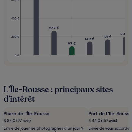
400 €
267 €
202 €
171 €
200 €
149 €
7 €
97 €
0 €
L’Île-Rousse : principaux sites
d’intérêt
Phare de l'Île-Rousse
Port de L'Ile-Rousse
8.8/10 (97 avis)
8.4/10 (157 avis)
Envie de jouer les photographes d'un jour ?
Envie de vous accorder