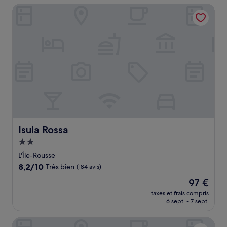
de
Isula Rossa
207 €
Isula Rossa
Isula Rossa
Hébergement
2.0 étoiles
L'Île-Rousse
8.2
8,2/10
Très bien
(184 avis)
sur
Le
97 €
10,
nouveau
Très
taxes et frais compris
prix
6 sept. - 7 sept.
bien,
est
(184 avis)
de
Hotel Funtana Marina
97 €