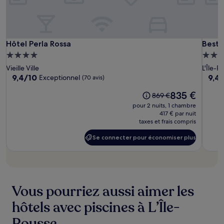
conditions
supplémentaires
peuvent
s’appliquer.
Hôtel
Hôtel
Best
Hôtel Perla Rossa
Best 
Hôtel Perla Rossa
Best 
Perla
Perla
Weste
Hébergement
Hébe
Rossa
Rossa
Premi
4.0 étoiles
4.0 ét
Vieille Ville
L'Île-R
Santa
9.4
9.4
9,4/10
9,4
Exceptionnel
(70 avis)
Maria
sur
sur
Le
835 €
10,
10,
L’ancien
869 €
nouveau
Exceptionnel,
Exce
prix
pour 2 nuits, 1 chambre
prix
(70 avis)
(322 
était
417 € par nuit
est
taxes et frais compris
de
de
869 €
Se connecter pour économiser plus
835 €
Se
connecter
pour
économiser
plus
Vous pourriez aussi aimer les
hôtels avec piscines à L’Île-
Rousse