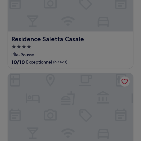
Residence Saletta Casale
Residence Saletta Casale
Hébergement
4.0 étoiles
L'Île-Rousse
10.0
10/10
Exceptionnel
(59 avis)
sur
10,
Hôtel L'Escale Coté Port
Exceptionnel,
(59 avis)