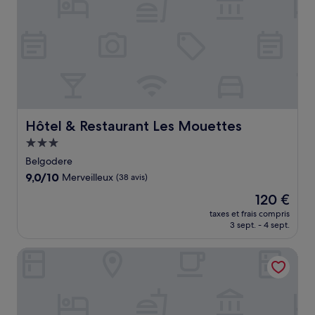
Hôtel & Restaurant Les Mouettes
Hôtel & Restaurant Les Mouettes
Hébergement
3.0 étoiles
Belgodere
9.0
9,0/10
Merveilleux
(38 avis)
sur
Le
120 €
10,
nouveau
Merveilleux,
taxes et frais compris
prix
3 sept. - 4 sept.
(38 avis)
est
de
Le Belvedere
120 €