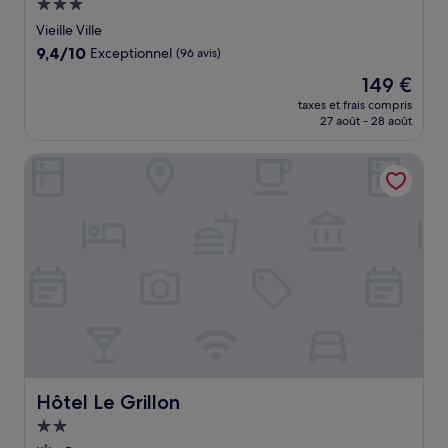
Hébergement
3.0 étoiles
Vieille Ville
9.4
9,4/10
Exceptionnel
(96 avis)
sur
Le
149 €
10,
nouveau
Exceptionnel,
taxes et frais compris
prix
27 août - 28 août
(96 avis)
est
de
Hôtel Le Grillon
149 €
Hôtel Le Grillon
Hôtel Le Grillon
Hébergement