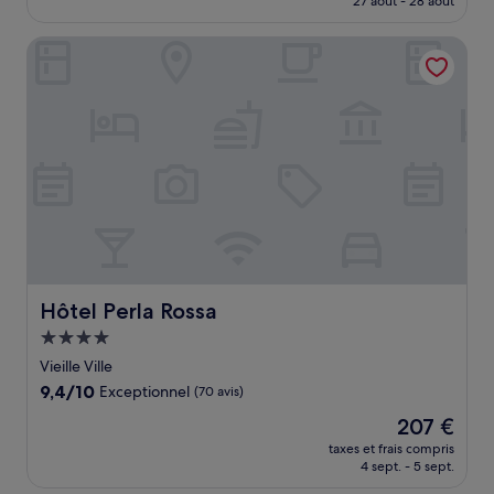
27 août - 28 août
(20 avis)
est
de
Hôtel Perla Rossa
306 €
Hôtel Perla Rossa
Hôtel Perla Rossa
Hébergement
4.0 étoiles
Vieille Ville
9.4
9,4/10
Exceptionnel
(70 avis)
sur
Le
207 €
10,
nouveau
Exceptionnel,
taxes et frais compris
prix
4 sept. - 5 sept.
(70 avis)
est