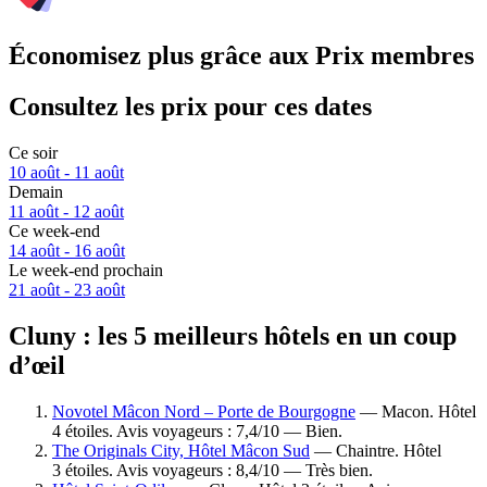
Économisez plus grâce aux Prix membres
Consultez les prix pour ces dates
Ce soir
10 août - 11 août
Demain
11 août - 12 août
Ce week-end
14 août - 16 août
Le week-end prochain
21 août - 23 août
Cluny : les 5 meilleurs hôtels en un coup
d’œil
Novotel Mâcon Nord – Porte de Bourgogne
— Macon. Hôtel
4 étoiles. Avis voyageurs : 7,4/10 — Bien.
The Originals City, Hôtel Mâcon Sud
— Chaintre. Hôtel
3 étoiles. Avis voyageurs : 8,4/10 — Très bien.