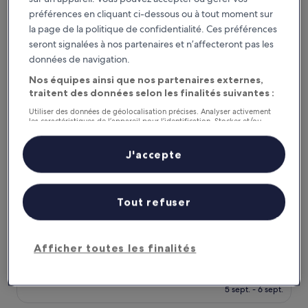
(193 avis)
est
préférences en cliquant ci-dessous ou à tout moment sur
de
ibis Aubenas
la page de la politique de confidentialité. Ces préférences
98 €
seront signalées à nos partenaires et n’affecteront pas les
données de navigation.
Nos équipes ainsi que nos partenaires externes,
traitent des données selon les finalités suivantes :
Utiliser des données de géolocalisation précises. Analyser activement
les caractéristiques de l’appareil pour l’identification. Stocker et/ou
accéder à des informations sur un appareil. Publicités et contenu
personnalisés, mesure de performance des publicités et du contenu,
études d’audience et développement de services.
J'accepte
Liste de nos partenaires (fournisseurs)
ibis Aubenas
ibis Aubenas
Tout refuser
Hébergement
3.0 étoiles
Aubenas
8.8
8,8/10
Excellent
(279 avis)
Afficher toutes les finalités
sur
Le
95 €
10,
nouveau
Excellent,
taxes et frais compris
prix
5 sept. - 6 sept.
(279 avis)
est