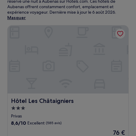
réservé une nuit à Aubenas sur Hotels.com. Ces hôtels de
Aubenas offrent constamment confort, emplacement et
expérience voyageur. Dernière mise à jour le
6 août 2026
.
Masquer
Hôtel Les Châtaigniers
Hôtel Les Châtaigniers
Hôtel Les Châtaigniers
Hébergement
3.0 étoiles
Privas
8.6
8,6/10
Excellent
(585 avis)
sur
Le
76 €
10,