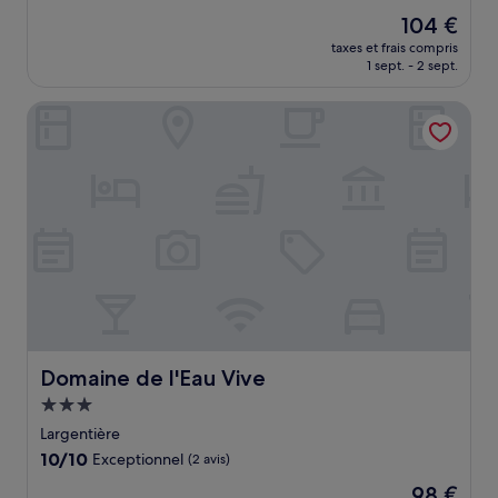
sur
Le
104 €
10,
nouveau
Exceptionnel,
taxes et frais compris
prix
1 sept. - 2 sept.
(32 avis)
est
de
Domaine de l'Eau Vive
104 €
Domaine de l'Eau Vive
Domaine de l'Eau Vive
Hébergement
3.0 étoiles
Largentière
10.0
10/10
Exceptionnel
(2 avis)
sur
Le
98 €
10,