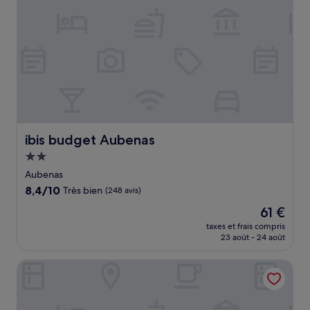
ibis budget Aubenas
ibis budget Aubenas
Hébergement
2.0 étoiles
Aubenas
8.4
8,4/10
Très bien
(248 avis)
sur
Le
61 €
10,
nouveau
Très
taxes et frais compris
prix
23 août - 24 août
bien,
est
(248 avis)
de
DOMITYS - Le Mas des Oliviers
61 €