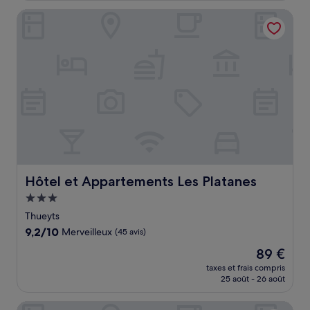
de
Hôtel et Appartements Les Platanes
113 €
Hôtel et Appartements Les Platanes
Hôtel et Appartements Les Platanes
Hébergement
3.0 étoiles
Thueyts
9.2
9,2/10
Merveilleux
(45 avis)
sur
Le
89 €
10,
nouveau
Merveilleux,
taxes et frais compris
prix
25 août - 26 août
(45 avis)
est
de
Auberge de la Tour de Brison