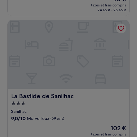
nouveau
Exceptionnel,
taxes et frais compris
prix
24 août - 25 août
(2 avis)
est
de
La Bastide de Sanilhac
98 €
La Bastide de Sanilhac
La Bastide de Sanilhac
Hébergement
3.0 étoiles
Sanilhac
9.0
9,0/10
Merveilleux
(69 avis)
sur
Le
102 €
10,
nouveau
Merveilleux,
taxes et frais compris