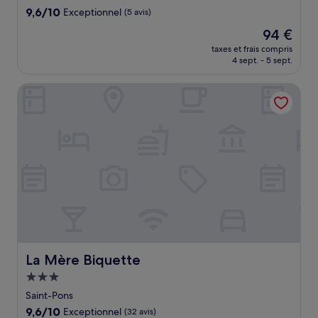
9.6
9,6/10
Exceptionnel
(5 avis)
sur
Le
94 €
10,
nouveau
Exceptionnel,
taxes et frais compris
prix
4 sept. - 5 sept.
(5 avis)
est
de
La Mère Biquette
94 €
La Mère Biquette
La Mère Biquette
Hébergement
3.0 étoiles
Saint-Pons
9.6
9,6/10
Exceptionnel
(32 avis)