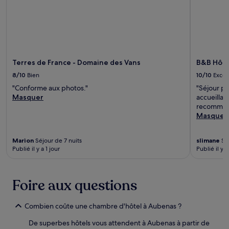
Terres de France - Domaine des Vans
B&B Hôte
8/10
Bien
10/10
Excel
"Conforme aux photos."
"Séjour pl
Masquer
accueillan
recomma
Masquer
Marion
Séjour de 7 nuits
slimane
Séj
Publié il y a 1 jour
Publié il y a
Foire aux questions
Combien coûte une chambre d'hôtel à Aubenas ?
De superbes hôtels vous attendent à Aubenas à partir de