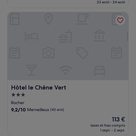
prix
23 août - 24 août
(69 avis)
est
de
Hôtel le Chêne Vert
102 €
Hôtel le Chêne Vert
Hôtel le Chêne Vert
Hébergement
3.0 étoiles
Rocher
9.2
9,2/10
Merveilleux
(42 avis)
sur
Le
113 €
10,
nouveau
Merveilleux,
taxes et frais compris
prix
1 sept. - 2 sept.
(42 avis)
est