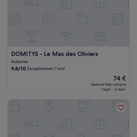
DOMITYS - Le Mas des Oliviers
DOMITYS - Le Mas des Oliviers
Aubenas
9.8
9,8/10
Exceptionnel
(7 avis)
sur
Le
74 €
10,
nouveau
Exceptionnel,
taxes et frais compris
prix
1 sept. - 2 sept.
(7 avis)
est
de
Grand Hôtel des Bains
74 €