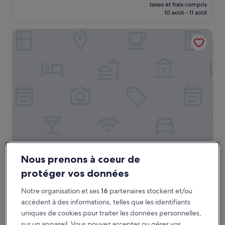
nouveau
Excellent,
taxes et frais compris
prix
10 août - 11 août
(585 avis)
est
de
Hotel Domaine du Cros d'Auzon
76 €
Hotel Domaine du Cros d'Auzon
Hotel Domaine du Cros d'Auzon
Nous prenons à coeur de
Hébergement
protéger vos données
3.0 étoiles
Saint-Maurice-d'Ardèche
9.0
9,0/10
Merveilleux
(193 avis)
Notre organisation et ses
16
partenaires stockent et/ou
sur
accèdent à des informations, telles que les identifiants
Le
98 €
10,
uniques de cookies pour traiter les données personnelles,
nouveau
Merveilleux,
taxes et frais compris
prix
sur un appareil. Vous pouvez accepter ou gérer vos
31 août - 1 sept.