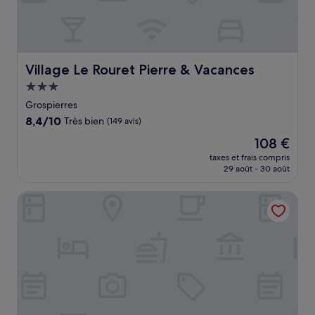
Village Le Rouret Pierre & Vacances
Village Le Rouret Pierre & Vacances
Hébergement
3.0 étoiles
Grospierres
8.4
8,4/10
Très bien
(149 avis)
sur
Le
108 €
10,
nouveau
Très
taxes et frais compris
prix
29 août - 30 août
bien,
est
(149 avis)
de
Hôtel Le Ponson
108 €