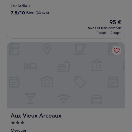
2.0 étoiles
Lavilledieu
7.8
7,8/10
Bien
(33 avis)
sur
Le
95 €
10,
nouveau
Bien,
taxes et frais compris
prix
1 sept. - 2 sept.
(33 avis)
est
de
Aux Vieux Arceaux
95 €
Aux Vieux Arceaux
Aux Vieux Arceaux
Hébergement
3.0 étoiles
Mercuer