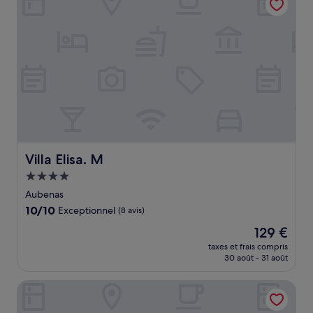
Villa Elisa. M
Villa Elisa. M
Hébergement
4.0 étoiles
Aubenas
10.0
10/10
Exceptionnel
(8 avis)
sur
Le
129 €
10,
nouveau
Exceptionnel,
taxes et frais compris
prix
30 août - 31 août
(8 avis)
est
de
ibis budget Aubenas
129 €