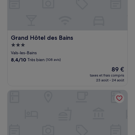
Grand Hôtel des Bains
Grand Hôtel des Bains
Hébergement
3.0 étoiles
Vals-les-Bains
8.4
8,4/10
Très bien
(108 avis)
sur
Le
89 €
10,
nouveau
Très
taxes et frais compris
prix
23 août - 24 août
bien,
est
(108 avis)
de
Village Le Rouret Pierre & Vacances
89 €