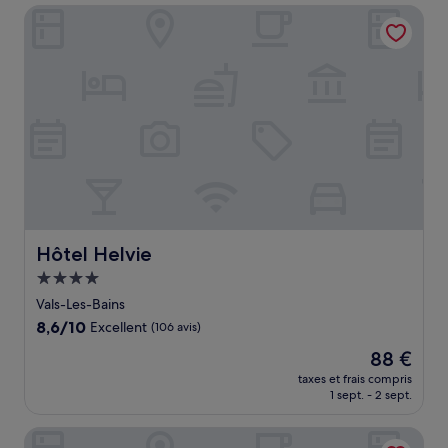
de
Hôtel Helvie
95 €
Hôtel Helvie
Hôtel Helvie
Hébergement
4.0 étoiles
Vals-Les-Bains
8.6
8,6/10
Excellent
(106 avis)
sur
Le
88 €
10,
nouveau
Excellent,
taxes et frais compris
prix
1 sept. - 2 sept.
(106 avis)
est
de
Villa Elisa. M
88 €