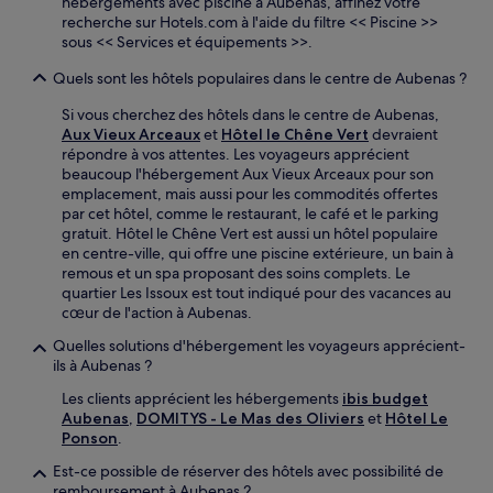
hébergements avec piscine à Aubenas, affinez votre
recherche sur Hotels.com à l'aide du filtre << Piscine >>
sous << Services et équipements >>.
Quels sont les hôtels populaires dans le centre de Aubenas ?
Si vous cherchez des hôtels dans le centre de Aubenas,
Aux Vieux Arceaux
et
Hôtel le Chêne Vert
devraient
répondre à vos attentes. Les voyageurs apprécient
beaucoup l'hébergement Aux Vieux Arceaux pour son
emplacement, mais aussi pour les commodités offertes
par cet hôtel, comme le restaurant, le café et le parking
gratuit. Hôtel le Chêne Vert est aussi un hôtel populaire
en centre-ville, qui offre une piscine extérieure, un bain à
remous et un spa proposant des soins complets. Le
quartier Les Issoux est tout indiqué pour des vacances au
cœur de l'action à Aubenas.
Quelles solutions d'hébergement les voyageurs apprécient-
ils à Aubenas ?
Les clients apprécient les hébergements
ibis budget
Aubenas
,
DOMITYS - Le Mas des Oliviers
et
Hôtel Le
Ponson
.
Est-ce possible de réserver des hôtels avec possibilité de
remboursement à Aubenas ?