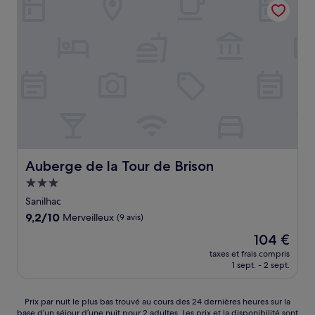
89 €
Auberge de la Tour de Brison
Auberge de la Tour de Brison
Hébergement
3.0 étoiles
Sanilhac
9.2
9,2/10
Merveilleux
(9 avis)
sur
Le
104 €
10,
nouveau
Merveilleux,
taxes et frais compris
prix
1 sept. - 2 sept.
(9 avis)
est
de
104 €
Prix
Prix par nuit le plus bas trouvé au cours des 24 dernières heures sur la
base d’un séjour d’une nuit pour 2 adultes. Les prix et la disponibilité sont
par