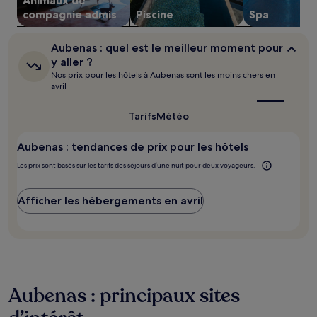
Animaux de
sont
susceptibles
compagnie admis
Piscine
Spa
de
changer.
Aubenas :
Aubenas : quel est le meilleur moment pour
Des
quel
y aller ?
conditions
est
Nos prix pour les hôtels à Aubenas sont les moins chers en
supplémentaires
le
avril
peuvent
meilleur
s’appliquer.
moment
pour
Tarifs
Météo
y
aller ?
Aubenas : tendances de prix pour les hôtels
Les prix sont basés sur les tarifs des séjours d’une nuit pour deux voyageurs.
Afficher les hébergements en avril
Aubenas : principaux sites