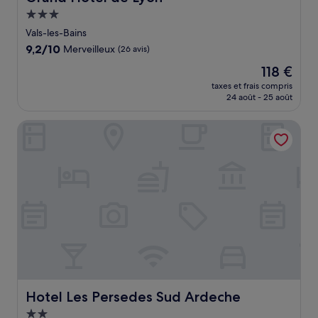
Hébergement
3.0 étoiles
Vals-les-Bains
9.2
9,2/10
Merveilleux
(26 avis)
sur
Le
118 €
10,
nouveau
Merveilleux,
taxes et frais compris
prix
24 août - 25 août
(26 avis)
est
de
Hotel Les Persedes Sud Ardeche
118 €
Hotel Les Persedes Sud Ardeche
Hotel Les Persedes Sud Ardeche
Hébergement