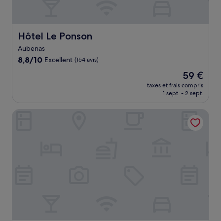
Hôtel Le Ponson
Hôtel Le Ponson
Aubenas
8.8
8,8/10
Excellent
(154 avis)
sur
Le
59 €
10,
nouveau
Excellent,
taxes et frais compris
prix
1 sept. - 2 sept.
(154 avis)
est
de
B&B HOTEL Aubenas
59 €