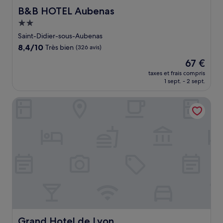
B&B HOTEL Aubenas
B&B HOTEL Aubenas
Hébergement
2.0 étoiles
Saint-Didier-sous-Aubenas
8.4
8,4/10
Très bien
(326 avis)
sur
Le
67 €
10,
nouveau
Très
taxes et frais compris
prix
1 sept. - 2 sept.
bien,
est
(326 avis)
de
Grand Hotel de Lyon
67 €
Grand Hotel de Lyon
Grand Hotel de Lyon