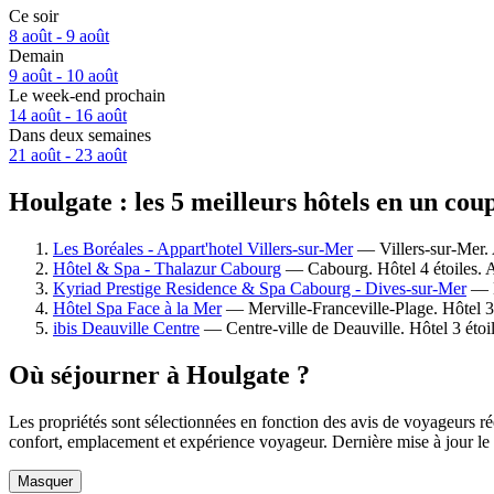
Ce soir
8 août - 9 août
Demain
9 août - 10 août
Le week-end prochain
14 août - 16 août
Dans deux semaines
21 août - 23 août
Houlgate : les 5 meilleurs hôtels en un cou
Les Boréales - Appart'hotel Villers-sur-Mer
— Villers-sur-Mer. 
Hôtel & Spa - Thalazur Cabourg
— Cabourg. Hôtel 4 étoiles. A
Kyriad Prestige Residence & Spa Cabourg - Dives-sur-Mer
— D
Hôtel Spa Face à la Mer
— Merville-Franceville-Plage. Hôtel 3 
ibis Deauville Centre
— Centre-ville de Deauville. Hôtel 3 étoi
Où séjourner à Houlgate ?
Les propriétés sont sélectionnées en fonction des avis de voyageurs ré
confort, emplacement et expérience voyageur. Dernière mise à jour le
Masquer