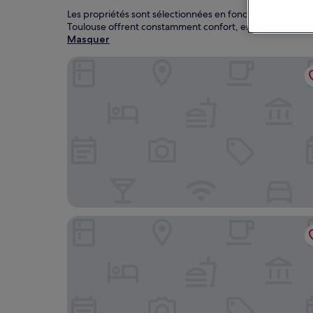
Les propriétés sont sélectionnées en fonction des avis de
Toulouse offrent constamment confort, emplacement et 
Masquer
The Social Hub Toulouse
Plaza Hotel Capitole Toulouse