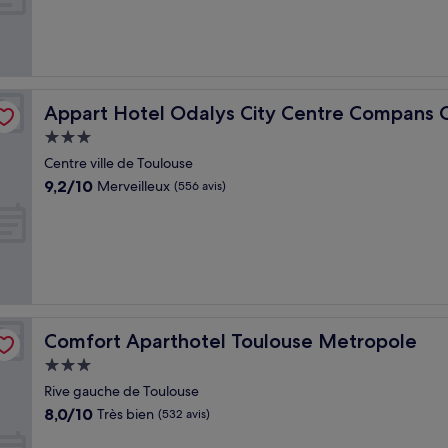
Excellent,
(1 003 avis)
elli
Appart Hotel Odalys City Centre Compans Caffarelli
Appart Hotel Odalys City Centre Compans Ca
Hébergement
3.0 étoiles
Centre ville de Toulouse
9.2
9,2/10
Merveilleux
(556 avis)
sur
10,
Merveilleux,
(556 avis)
Comfort Aparthotel Toulouse Metropole
Comfort Aparthotel Toulouse Metropole
Hébergement
3.0 étoiles
Rive gauche de Toulouse
8.0
8,0/10
Très bien
(532 avis)
sur