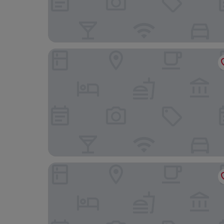
Le Grand Balcon
Mama Shelter Toulouse