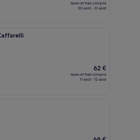
nouveau
taxes et frais compris
prix
30 août - 31 août
est
de
120 €
ffarelli
Le
62 €
nouveau
taxes et frais compris
prix
11 août - 12 août
est
de
62 €
Le
69 €