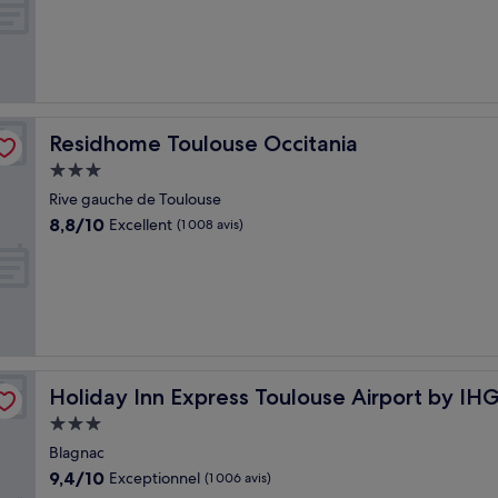
10,
Merveilleux,
(560 avis)
Residhome Toulouse Occitania
Residhome Toulouse Occitania
Hébergement
3.0 étoiles
Rive gauche de Toulouse
8.8
8,8/10
Excellent
(1 008 avis)
sur
10,
Excellent,
(1 008 avis)
Holiday Inn Express Toulouse Airport by IHG
Holiday Inn Express Toulouse Airport by IH
Hébergement
3.0 étoiles
Blagnac
9.4
9,4/10
Exceptionnel
(1 006 avis)
sur