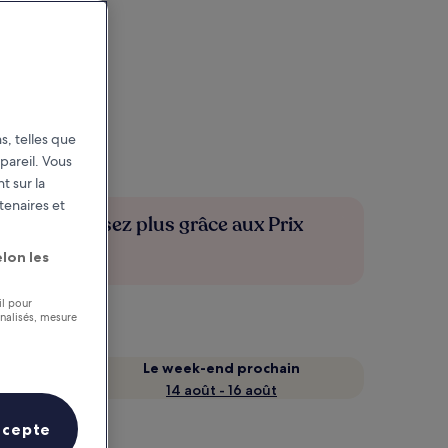
s, telles que
pareil. Vous
t sur la
tenaires et
Économisez plus grâce aux Prix
membres
lon les
il pour
nnalisés, mesure
Le week-end prochain
14 août - 16 août
ccepte