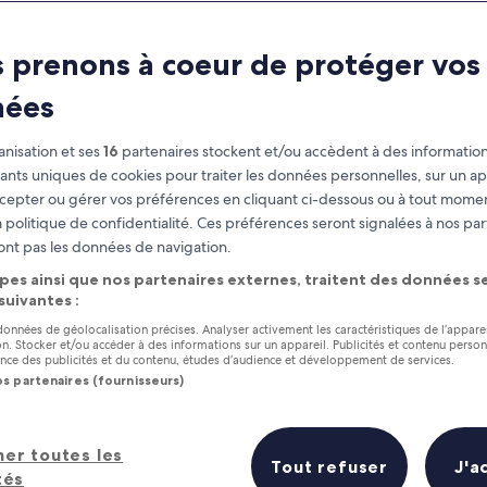
 prenons à coeur de protéger vos
nées
nisation et ses
16
partenaires stockent et/ou accèdent à des information
fiants uniques de cookies pour traiter les données personnelles, sur un ap
cepter ou gérer vos préférences en cliquant ci-dessous ou à tout momen
 politique de confidentialité. Ces préférences seront signalées à nos par
as
Gagnez des récompenses pour
ont pas les données de navigation.
chaque nuit séjournée
pes ainsi que nos partenaires externes, traitent des données se
 suivantes :
 données de géolocalisation précises. Analyser activement les caractéristiques de l’appare
tion. Stocker et/ou accéder à des informations sur un appareil. Publicités et contenu perso
ce des publicités et du contenu, études d’audience et développement de services.
os partenaires (fournisseurs)
Demain
Ce week-end
7 août - 8 août
7 août - 9 août
her toutes les
Tout refuser
J'a
tés