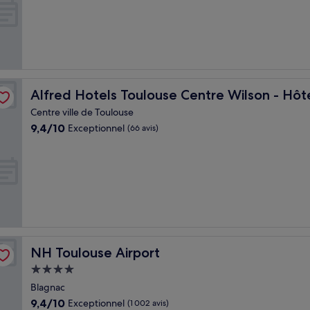
10,
Exceptionnel,
(1 006 avis)
énové
Alfred Hotels Toulouse Centre Wilson - Hôtel Rénové
Alfred Hotels Toulouse Centre Wilson - Hôt
Centre ville de Toulouse
9.4
9,4/10
Exceptionnel
(66 avis)
sur
10,
Exceptionnel,
(66 avis)
NH Toulouse Airport
NH Toulouse Airport
Hébergement
4.0 étoiles
Blagnac
9.4
9,4/10
Exceptionnel
(1 002 avis)