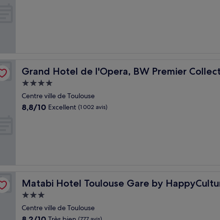
sur
10,
Exceptionnel,
(1 002 avis)
Grand Hotel de l'Opera, BW Premier Collection
Grand Hotel de l'Opera, BW Premier Collec
Hébergement
4.0 étoiles
Centre ville de Toulouse
8.8
8,8/10
Excellent
(1 002 avis)
sur
10,
Excellent,
(1 002 avis)
Matabi Hotel Toulouse Gare by HappyCulture
Matabi Hotel Toulouse Gare by HappyCultu
Hébergement
3.0 étoiles
Centre ville de Toulouse
8.2
8,2/10
Très bien
(777 avis)