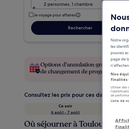
2 personnes, 1 chambre
Nous
Je voyage pour affaires
don
Rechercher
Notre orga
les identi
pouvez ac
page de la
Options d’annulation gratuite en c
n’affecter
de changement de programme
Nos équi
finalités
Utiliser des
l’identifica
Consultez les prix pour ces dates
de performan
Liste de n
Ce soir
6 août - 7 août
Affic
Où séjourner à Toulouse ?
finali