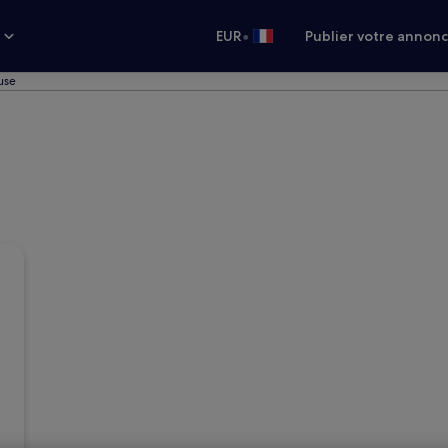
•
s
EUR
Publier votre annon
use