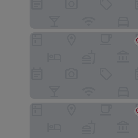
Residhome Toulouse Occitania
Holiday Inn Express Toulouse Airport by IHG