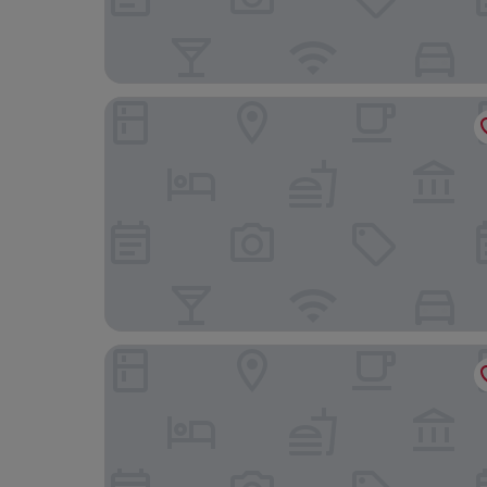
Appart Hotel Odalys City Centre Compans Caffar
Comfort Aparthotel Toulouse Metropole