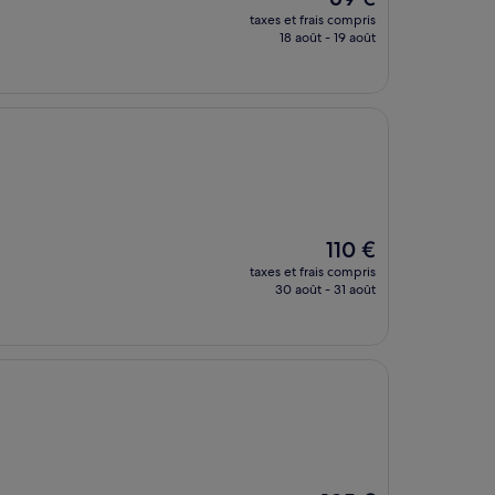
nouveau
taxes et frais compris
prix
18 août - 19 août
est
de
69 €
Le
110 €
nouveau
taxes et frais compris
prix
30 août - 31 août
est
de
110 €