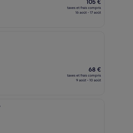
Le
105 €
nouveau
taxes et frais compris
prix
16 août - 17 août
est
de
105 €
Le
68 €
nouveau
taxes et frais compris
prix
9 août - 10 août
est
de
68 €
G