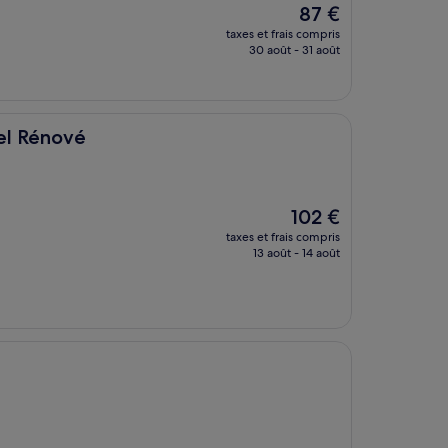
Le
87 €
nouveau
taxes et frais compris
prix
30 août - 31 août
est
de
87 €
el Rénové
Le
102 €
nouveau
taxes et frais compris
prix
13 août - 14 août
est
de
102 €