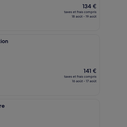
Le
134 €
nouveau
taxes et frais compris
prix
18 août - 19 août
est
de
134 €
tion
Le
141 €
nouveau
taxes et frais compris
prix
16 août - 17 août
est
de
141 €
re