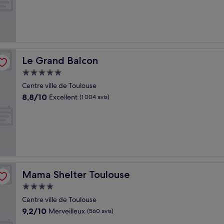
10,
Très
bien,
(532 avis)
Le Grand Balcon
Le Grand Balcon
Hébergement
5.0 étoiles
Centre ville de Toulouse
8.8
8,8/10
Excellent
(1 004 avis)
sur
10,
Excellent,
(1 004 avis)
Mama Shelter Toulouse
Mama Shelter Toulouse
Hébergement
4.0 étoiles
Centre ville de Toulouse
9.2
9,2/10
Merveilleux
(560 avis)
sur