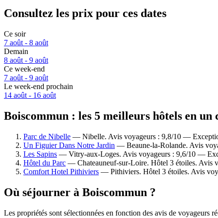
Consultez les prix pour ces dates
Ce soir
7 août - 8 août
Demain
8 août - 9 août
Ce week-end
7 août - 9 août
Le week-end prochain
14 août - 16 août
Boiscommun : les 5 meilleurs hôtels en un 
Parc de Nibelle
— Nibelle. Avis voyageurs : 9,8/10 — Excepti
Un Figuier Dans Notre Jardin
— Beaune-la-Rolande. Avis voya
Les Sapins
— Vitry-aux-Loges. Avis voyageurs : 9,6/10 — Exc
Hôtel du Parc
— Chateauneuf-sur-Loire. Hôtel 3 étoiles. Avis 
Comfort Hotel Pithiviers
— Pithiviers. Hôtel 3 étoiles. Avis vo
Où séjourner à Boiscommun ?
Les propriétés sont sélectionnées en fonction des avis de voyageurs r