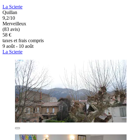
La Scierie
Quillan
9,2/10
Merveilleux
(83 avis)
58 €
taxes et frais compris
9 août - 10 août
La Scierie