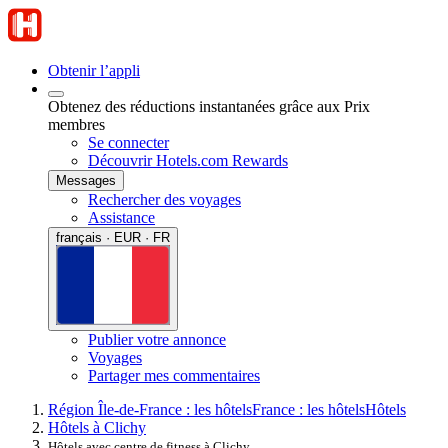
Obtenir l’appli
Obtenez des réductions instantanées grâce aux Prix
membres
Se connecter
Découvrir Hotels.com Rewards
Messages
Rechercher des voyages
Assistance
français · EUR · FR
Publier votre annonce
Voyages
Partager mes commentaires
Région Île-de-France : les hôtels
France : les hôtels
Hôtels
Hôtels à Clichy
Hôtels avec centre de fitness à Clichy