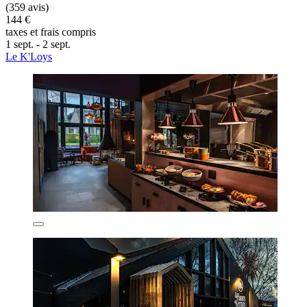
(359 avis)
144 €
taxes et frais compris
1 sept. - 2 sept.
Le K'Loys