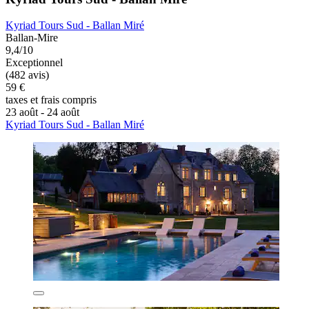
Kyriad Tours Sud - Ballan Miré
Ballan-Mire
9,4/10
Exceptionnel
(482 avis)
59 €
taxes et frais compris
23 août - 24 août
Kyriad Tours Sud - Ballan Miré