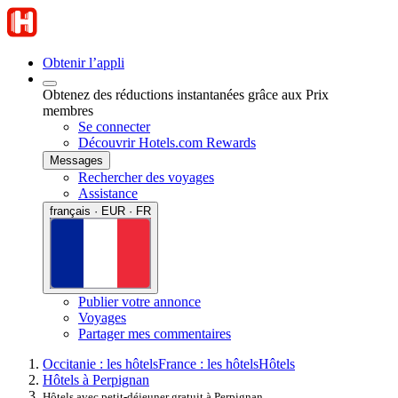
Obtenir l’appli
Obtenez des réductions instantanées grâce aux Prix
membres
Se connecter
Découvrir Hotels.com Rewards
Messages
Rechercher des voyages
Assistance
français · EUR · FR
Publier votre annonce
Voyages
Partager mes commentaires
Occitanie : les hôtels
France : les hôtels
Hôtels
Hôtels à Perpignan
Hôtels avec petit-déjeuner gratuit à Perpignan