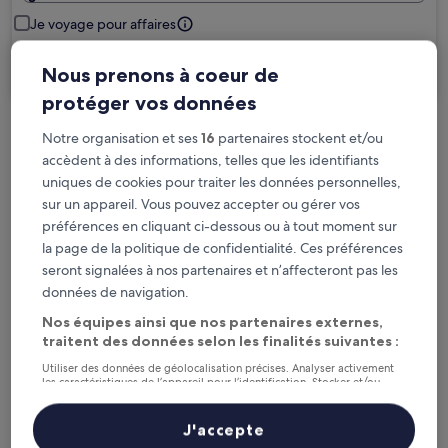
Je voyage pour affaires
Rechercher
Nous prenons à coeur de
protéger vos données
Notre organisation et ses
16
partenaires stockent et/ou
Options d’annulation gratuite en cas de
accèdent à des informations, telles que les identifiants
changement de programme
uniques de cookies pour traiter les données personnelles,
sur un appareil. Vous pouvez accepter ou gérer vos
Gagnez des récompenses pour chaque
préférences en cliquant ci-dessous ou à tout moment sur
nuit séjournée
la page de la politique de confidentialité. Ces préférences
seront signalées à nos partenaires et n’affecteront pas les
données de navigation.
Économisez plus grâce aux Prix membres
Nos équipes ainsi que nos partenaires externes,
traitent des données selon les finalités suivantes :
Utiliser des données de géolocalisation précises. Analyser activement
Consultez les prix pour ces dates
les caractéristiques de l’appareil pour l’identification. Stocker et/ou
accéder à des informations sur un appareil. Publicités et contenu
personnalisés, mesure de performance des publicités et du contenu,
Ce soir
Demain
études d’audience et développement de services.
J'accepte
6 août - 7 août
7 août - 8 août
Liste de nos partenaires (fournisseurs)