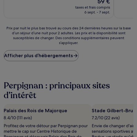
59 €
10,
10,
nouveau
Bien,
Très
taxes et frais compris
prix
(432 avis)
bien,
6 sept. - 7 sept.
est
(395 avis)
de
59 €
Prix
Prix par nuit le plus bas trouvé au cours des 24 dernières heures sur la base
d’un séjour d’une nuit pour 2 adultes. Les prix et la disponibilité sont
par
susceptibles de changer. Des conditions supplémentaires peuvent
nuit
s’appliquer.
le
plus
Afficher plus d’hébergements
bas
trouvé
au
cours
des
Perpignan : principaux sites
24 dernières
heures
d’intérêt
sur
la
base
Palais des Rois de Majorque
Stade Gilbert-Brut
d’un
séjour
8.4/10 (111 avis)
7.2/10 (22 avis)
d’une
Profitez de votre détour par Perpignan pour
Envie de changer d'air ?
nuit
mettre le cap sur Centre Historique de
sensations sportives av
pour
Perpignan et découvrir Palais des Rois de
Brutus, un stade qu'ab