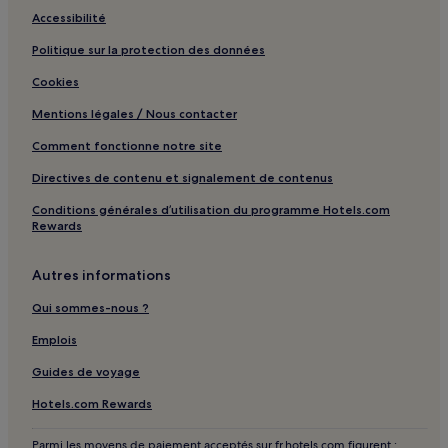
Accessibilité
Pyrénées-Orientales : hôtels Hôtels avec piscine
Pyrénées-Orientales : hôtels Hôtels avec parking
Politique sur la protection des données
Pyrénées-Orientales : hôtels Hôtels avec Wi-Fi
Cookies
Pyrénées-Orientales : hôtels
Mentions légales / Nous contacter
Château d’Aguilar : hôtels à proximité
Comment fonctionne notre site
Cathédrale Saint-Jean-Baptiste de Perpignan : hôtels à
Directives de contenu et signalement de contenus
proximité
Conditions générales d’utilisation du programme Hotels.com
Forteresse de Salses : hôtels à proximité
Rewards
Cathédrale Sainte-Eulalie-et-Sainte-Julie d'Elne : hôtels à
proximité
Autres informations
Leucate : hôtels Hôtels avec parking
Qui sommes-nous ?
Leucate : hôtels 3 étoiles
Emplois
Leucate : hôtels
Guides de voyage
Montner : hôtels
Hotels.com Rewards
Thuir : hôtels Hôtels avec parking
Parmi les moyens de paiement acceptés sur fr.hotels.com figurent :
Thuir : hôtels Hôtels acceptant les animaux de compagnie