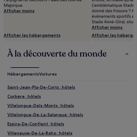
2 adultes.
Majorque.
L'emblématique Stade G
Les
Afficher moins
donné des frissons ? Ass
prix
événements sportifs ex
et
Stade Aimé-Giral, situé 
la
Afficher moins
disponibilité
sont
Afficher les hébergements
Afficher les héberg
susceptibles
de
changer.
À la découverte du monde
Des
conditions
supplémentaires
peuvent
Hébergements
Voitures
s’appliquer.
Saint-Jean-Pla-De-Corts : hôtels
Corbère : hôtels
Villelongue-Dels-Monts : hôtels
Villelongue-De-La-Salanque : hôtels
Espira-De-Conflent : hôtels
Villeneuve-De-La-Raho : hôtels