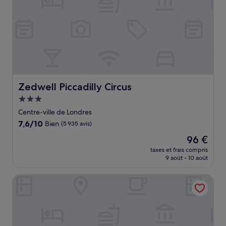
Zedwell Piccadilly Circus
Zedwell Piccadilly Circus
Hébergement
3.0 étoiles
Centre-ville de Londres
7.6
7,6/10
Bien
(5 935 avis)
sur
Le
96 €
10,
nouveau
Bien,
taxes et frais compris
prix
9 août - 10 août
(5 935 avis)
est
de
Ruby Stella Hotel London by IHG
96 €