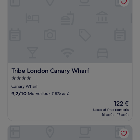
Tribe London Canary Wharf
Tribe London Canary Wharf
Hébergement
4.0 étoiles
Canary Wharf
9.2
9,2/10
Merveilleux
(1 876 avis)
sur
Le
122 €
10,
nouveau
Merveilleux,
taxes et frais compris
prix
16 août - 17 août
(1 876 avis)
est
de
Otherwander Soho Pod Hotel (ADULTS ONLY)
122 €