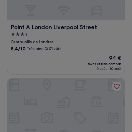
Point A London Liverpool Street
Point A London Liverpool Street
Hébergement
3.5 étoiles
Centre-ville de Londres
8.4
8,4/10
Très bien
(2 171 avis)
sur
Le
94 €
10,
nouveau
Très
taxes et frais compris
prix
9 août - 10 août
bien,
est
(2 171 avis)
de
The Z Hotel Trafalgar
94 €