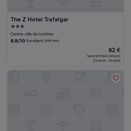
The Z Hotel Trafalgar
The Z Hotel Trafalgar
Hébergement
3.0 étoiles
Centre-ville de Londres
8.8
8,8/10
Excellent
(694 avis)
sur
Le
82 €
10,
nouveau
Excellent,
taxes et frais compris
prix
23 août - 24 août
(694 avis)
est
de
ibis London City - Shoreditch
82 €