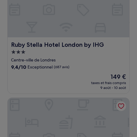
Ruby Stella Hotel London by IHG
Ruby Stella Hotel London by IHG
Hébergement
3.0 étoiles
Centre-ville de Londres
9.4
9,4/10
Exceptionnel
(687 avis)
sur
Le
149 €
10,
nouveau
Exceptionnel,
taxes et frais compris
prix
9 août - 10 août
(687 avis)
est
de
London Marriott Hotel Canary Wharf
149 €