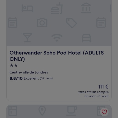
Otherwander Soho Pod Hotel (ADULTS ONLY)
Otherwander Soho Pod Hotel (ADULTS
ONLY)
Hébergement
2.0 étoiles
Centre-ville de Londres
8.8
8,8/10
Excellent
(321 avis)
sur
Le
111 €
10,
nouveau
Excellent,
taxes et frais compris
prix
30 août - 31 août
(321 avis)
est
de
Hotel Riu Plaza London The Westminster
111 €