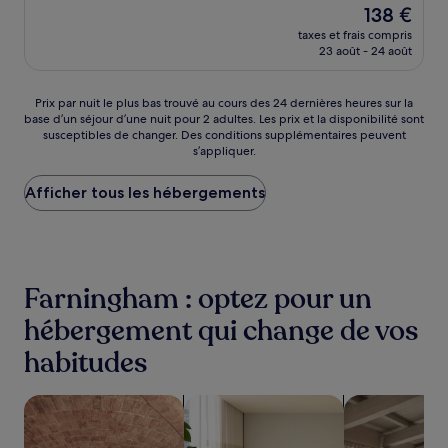
Le
138 €
10,
nouveau
Merveilleux,
taxes et frais compris
prix
23 août - 24 août
(1 994 avis)
est
de
138 €
Prix
Prix par nuit le plus bas trouvé au cours des 24 dernières heures sur la
base d’un séjour d’une nuit pour 2 adultes. Les prix et la disponibilité sont
par
susceptibles de changer. Des conditions supplémentaires peuvent
nuit
s’appliquer.
le
plus
Afficher tous les hébergements
bas
trouvé
au
cours
des
24 dernières
Farningham : optez pour un
heures
sur
hébergement qui change de vos
la
habitudes
base
d’un
séjour
Rechercher des hébergements avec un spa sur place
Rechercher des appart’hôtels
Rechercher de
d’une
nuit
pour