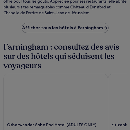
offre pour tous les goûts. Appréciée pour ses restaurants, elle abrite
Ro
plusieurs sites remarquables comme Château d'Eynsford et
Chapelle de l'ordre de Saint-Jean de Jérusalem.
Afficher tous les hôtels à Farningham
Farningham : consultez des avis
sur des hôtels qui séduisent les
voyageurs
Otherwander Soho Pod Hotel (ADULTS ONLY)
citizenM 
Otherwander Soho Pod Hotel (ADULTS ONLY)
citizenM