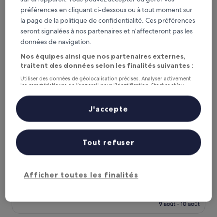
(178 avis)
est
préférences en cliquant ci-dessous ou à tout moment sur
de
Point A London Canary Wharf
la page de la politique de confidentialité. Ces préférences
105 €
seront signalées à nos partenaires et n’affecteront pas les
données de navigation.
Nos équipes ainsi que nos partenaires externes,
traitent des données selon les finalités suivantes :
Utiliser des données de géolocalisation précises. Analyser activement
les caractéristiques de l’appareil pour l’identification. Stocker et/ou
accéder à des informations sur un appareil. Publicités et contenu
personnalisés, mesure de performance des publicités et du contenu,
études d’audience et développement de services.
J'accepte
Liste de nos partenaires (fournisseurs)
Point A London Canary Wharf
Point A London Canary Wharf
Tout refuser
Hébergement
3.0 étoiles
Canary Wharf
8.8
8,8/10
Excellent
(1 469 avis)
Afficher toutes les finalités
sur
Le
84 €
10,
nouveau
Excellent,
taxes et frais compris
prix
9 août - 10 août
(1 469 avis)
est