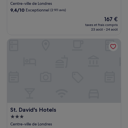
4.0 étoiles
Centre-ville de Londres
9.4
9,4/10
Exceptionnel
(2 911 avis)
sur
Le
167 €
10,
nouveau
Exceptionnel,
taxes et frais compris
prix
23 août - 24 août
(2 911 avis)
est
de
St. David's Hotels
167 €
St. David's Hotels
St. David's Hotels
Hébergement
3.0 étoiles
Centre-ville de Londres