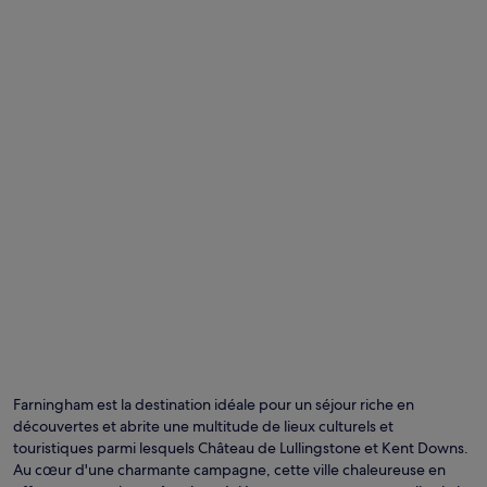
Photo prise par David Rogers
Ph
lib
de
Farningham est la destination idéale pour un séjour riche en
dro
découvertes et abrite une multitude de lieux culturels et
pr
touristiques parmi lesquels Château de Lullingstone et Kent Downs.
pa
Au cœur d'une charmante campagne, cette ville chaleureuse en
Da