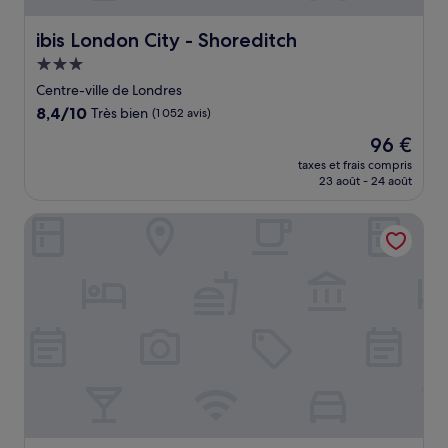
ibis London City - Shoreditch
ibis London City - Shoreditch
Hébergement
3.0 étoiles
Centre-ville de Londres
8.4
8,4/10
Très bien
(1 052 avis)
sur
Le
96 €
10,
nouveau
Très
taxes et frais compris
prix
23 août - 24 août
bien,
est
(1 052 avis)
de
The Tower Hotel, by Thistle
96 €