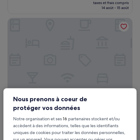
nouveau
Merveilleux,
taxes et frais compris
prix
14 août - 15 août
(126 avis)
est
de
Locke London Canary Wharf
169 €
Locke London Canary Wharf
Locke London Canary Wharf
Nous prenons à coeur de
Hébergement
protéger vos données
4.0 étoiles
Canary Wharf
9.2
9,2/10
Merveilleux
(178 avis)
Notre organisation et ses
16
partenaires stockent et/ou
sur
accèdent à des informations, telles que les identifiants
Le
105 €
10,
uniques de cookies pour traiter les données personnelles,
nouveau
Merveilleux,
taxes et frais compris
prix
sur un appareil. Vous pouvez accepter ou gérer vos
24 août - 25 août