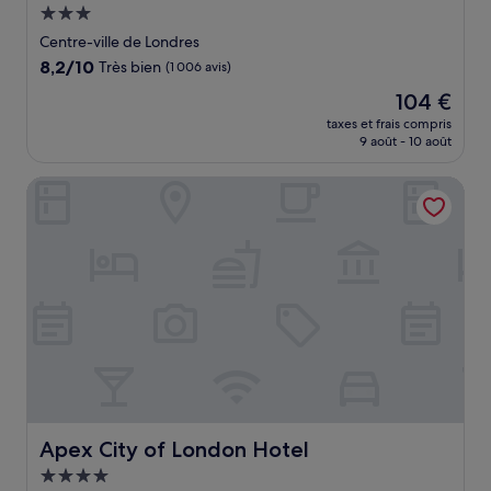
Hébergement
3.0 étoiles
Centre-ville de Londres
8.2
8,2/10
Très bien
(1 006 avis)
sur
Le
104 €
10,
nouveau
Très
taxes et frais compris
prix
9 août - 10 août
bien,
est
(1 006 avis)
de
Apex City of London Hotel
104 €
Apex City of London Hotel
Apex City of London Hotel
Hébergement