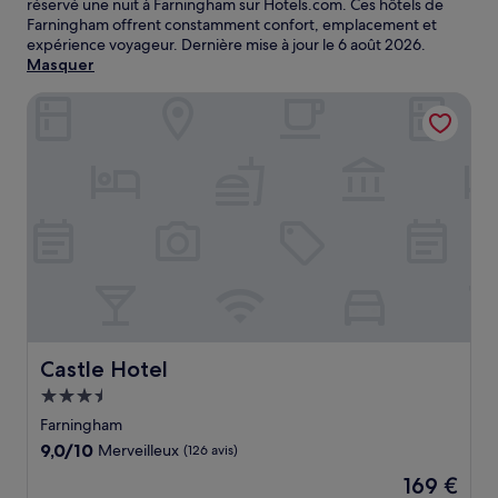
réservé une nuit à Farningham sur Hotels.com. Ces hôtels de
Farningham offrent constamment confort, emplacement et
expérience voyageur. Dernière mise à jour le
6 août 2026
.
Masquer
Castle Hotel
Castle Hotel
Castle Hotel
Hébergement
3.5 étoiles
Farningham
9.0
9,0/10
Merveilleux
(126 avis)
sur
Le
169 €
10,