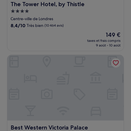
The Tower Hotel, by Thistle
The Tower Hotel, by Thistle
Hébergement
4.0 étoiles
Centre-ville de Londres
8.4
8,4/10
Très bien
(10 464 avis)
sur
Le
149 €
10,
nouveau
Très
taxes et frais compris
prix
9 août - 10 août
bien,
est
(10 464 avis)
de
Best Western Victoria Palace
149 €
Best Western Victoria Palace
Best Western Victoria Palace