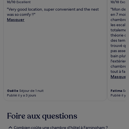
10/10
Excellent
10/10
Excel
"Very good location, super convenient and the nest
"Mon deux
was so comfy !!"
en 7 mois. 
Masquer
chambre d
les escali
totalement
théorie q
des temps 
trouvé que
pas assez 
bain plutot
l'extérieu
chambres 
tout à fait
Masquer
Gaëlle
Séjour de 1 nuit
Fatima
Séjo
Publié il y a 3 jours
Publié il y a
Foire aux questions
Combien coûte une chambre d'hôtel à Farningham ?