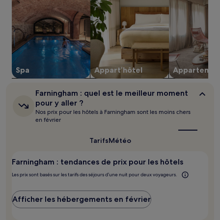
2 adultes.
Les
prix
et
la
disponibilité
sont
susceptibles
Spa
Appart’hôtel
Apparte­men
de
changer.
Farningham :
Farningham : quel est le meilleur moment
Des
quel
pour y aller ?
conditions
est
Nos prix pour les hôtels à Farningham sont les moins chers
supplémentaires
le
en février
peuvent
meilleur
s’appliquer.
moment
pour
Tarifs
Météo
y
aller ?
Farningham : tendances de prix pour les hôtels
Les prix sont basés sur les tarifs des séjours d’une nuit pour deux voyageurs.
Afficher les hébergements en février