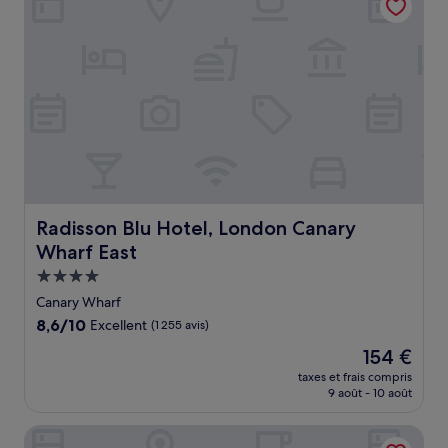
Radisson Blu Hotel, London Canary Wharf East
Radisson Blu Hotel, London Canary
Wharf East
Hébergement
4.0 étoiles
Canary Wharf
8.6
8,6/10
Excellent
(1 255 avis)
sur
Le
154 €
10,
nouveau
Excellent,
taxes et frais compris
prix
9 août - 10 août
(1 255 avis)
est
de
Tribe London Canary Wharf
154 €