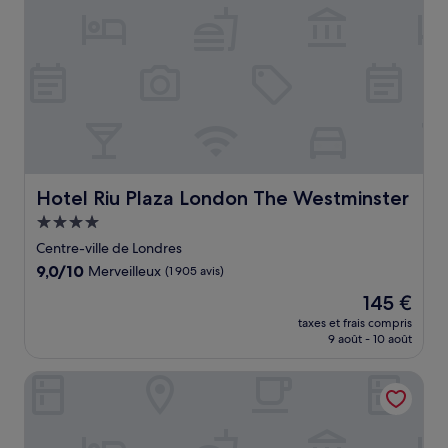
Hotel Riu Plaza London The Westminster
Hotel Riu Plaza London The Westminster
Hébergement
4.0 étoiles
Centre-ville de Londres
9.0
9,0/10
Merveilleux
(1 905 avis)
sur
Le
145 €
10,
nouveau
Merveilleux,
taxes et frais compris
prix
9 août - 10 août
(1 905 avis)
est
de
Zedwell Piccadilly Circus
145 €