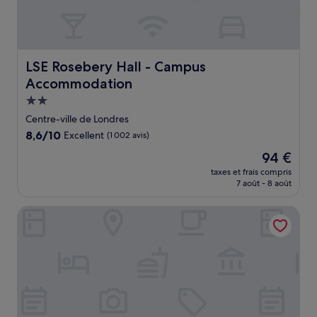
LSE Rosebery Hall - Campus Accommodation
LSE Rosebery Hall - Campus
Accommodation
Hébergement
2.0 étoiles
Centre-ville de Londres
8.6
8,6/10
Excellent
(1 002 avis)
sur
Le
94 €
10,
nouveau
Excellent,
taxes et frais compris
prix
7 août - 8 août
(1 002 avis)
est
de
Point A London Liverpool Street
94 €