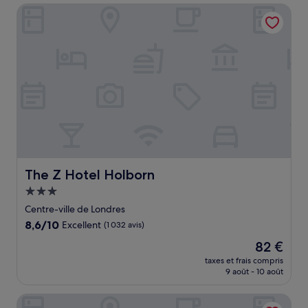
de
The Z Hotel Holborn
84 €
The Z Hotel Holborn
The Z Hotel Holborn
Hébergement
3.0 étoiles
Centre-ville de Londres
8.6
8,6/10
Excellent
(1 032 avis)
sur
Le
82 €
10,
nouveau
Excellent,
taxes et frais compris
prix
9 août - 10 août
(1 032 avis)
est
de
Radisson Blu Hotel, London Canary Wharf East
82 €