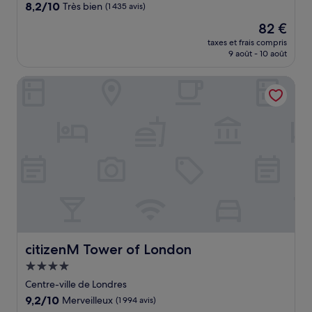
8.2
8,2/10
Très bien
(1 435 avis)
sur
Le
82 €
10,
nouveau
Très
taxes et frais compris
prix
9 août - 10 août
bien,
est
(1 435 avis)
de
citizenM Tower of London
82 €
citizenM Tower of London
citizenM Tower of London
Hébergement
4.0 étoiles
Centre-ville de Londres
9.2
9,2/10
Merveilleux
(1 994 avis)
sur