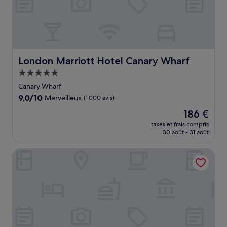
London Marriott Hotel Canary Wharf
London Marriott Hotel Canary Wharf
Hébergement
5.0 étoiles
Canary Wharf
9.0
9,0/10
Merveilleux
(1 000 avis)
sur
Le
186 €
10,
nouveau
Merveilleux,
taxes et frais compris
prix
30 août - 31 août
(1 000 avis)
est
de
LSE Rosebery Hall - Campus Accommodation
186 €