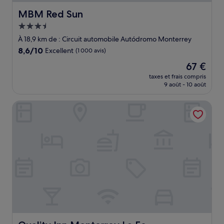
MBM Red Sun
MBM Red Sun
Hébergement
3.5 étoiles
À 18,9 km de : Circuit automobile Autódromo Monterrey
8.6
8,6/10
Excellent
(1 000 avis)
sur
Le
67 €
10,
nouveau
Excellent,
taxes et frais compris
prix
9 août - 10 août
(1 000 avis)
est
de
Quality Inn Monterrey La Fe
67 €
Quality Inn Monterrey La Fe