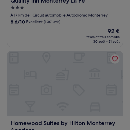
Quality Inn Monterrey La Fe
Hébergement
3.0 étoiles
À 17 km de : Circuit automobile Autódromo Monterrey
8.6
8,6/10
Excellent
(1 001 avis)
sur
Le
92 €
10,
nouveau
Excellent,
taxes et frais compris
prix
30 août - 31 août
(1 001 avis)
est
de
Homewood Suites by Hilton Monterrey Apodaca
92 €
Homewood Suites by Hilton Monterrey Apodaca
Homewood Suites by Hilton Monterrey