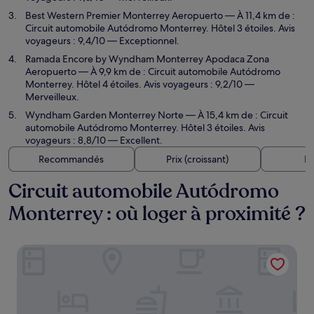
Best Western Premier Monterrey Aeropuerto
— À 11,4 km de :
Circuit automobile Autódromo Monterrey. Hôtel 3 étoiles. Avis
voyageurs : 9,4/10 — Exceptionnel.
Ramada Encore by Wyndham Monterrey Apodaca Zona
Aeropuerto
— À 9,9 km de : Circuit automobile Autódromo
Monterrey. Hôtel 4 étoiles. Avis voyageurs : 9,2/10 —
Merveilleux.
Wyndham Garden Monterrey Norte
— À 15,4 km de : Circuit
automobile Autódromo Monterrey. Hôtel 3 étoiles. Avis
voyageurs : 8,8/10 — Excellent.
Recommandés
Prix (croissant)
Di
Circuit automobile Autódromo
Monterrey : où loger à proximité ?
City Express by Marriott Monterrey Norte