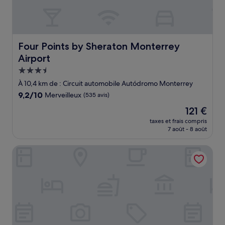
Four Points by Sheraton Monterrey Airport
Four Points by Sheraton Monterrey
Airport
Hébergement
3.5 étoiles
À 10,4 km de : Circuit automobile Autódromo Monterrey
9.2
9,2/10
Merveilleux
(535 avis)
sur
Le
121 €
10,
nouveau
Merveilleux,
taxes et frais compris
prix
7 août - 8 août
(535 avis)
est
de
City Express by Marriott Monterrey Aeropuerto
121 €