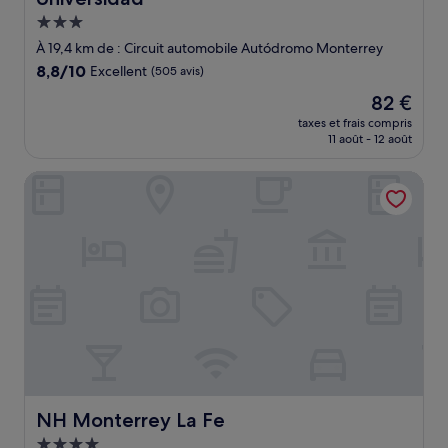
Hébergement
3.0 étoiles
À 19,4 km de : Circuit automobile Autódromo Monterrey
8.8
8,8/10
Excellent
(505 avis)
sur
Le
82 €
10,
nouveau
Excellent,
taxes et frais compris
prix
11 août - 12 août
(505 avis)
est
de
NH Monterrey La Fe
82 €
NH Monterrey La Fe
NH Monterrey La Fe
Hébergement