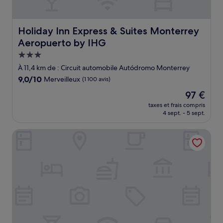
Holiday Inn Express & Suites Monterrey Aeropuerto by 
Holiday Inn Express & Suites Monterrey
Aeropuerto by IHG
Hébergement
3.0 étoiles
À 11,4 km de : Circuit automobile Autódromo Monterrey
9.0
9,0/10
Merveilleux
(1 100 avis)
sur
Le
97 €
10,
nouveau
Merveilleux,
taxes et frais compris
prix
4 sept. - 5 sept.
(1 100 avis)
est
de
Crowne Plaza Monterrey Aeropuerto by IHG
97 €