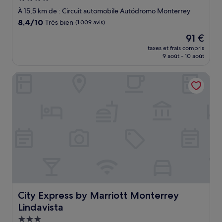
4.0 étoiles
À 15,5 km de : Circuit automobile Autódromo Monterrey
8.4
8,4/10
Très bien
(1 009 avis)
sur
Le
91 €
10,
nouveau
Très
taxes et frais compris
prix
9 août - 10 août
bien,
est
(1 009 avis)
de
City Express by Marriott Monterrey Lindavista
91 €
City Express by Marriott Monterrey Lindavista
City Express by Marriott Monterrey
Lindavista
Hébergement