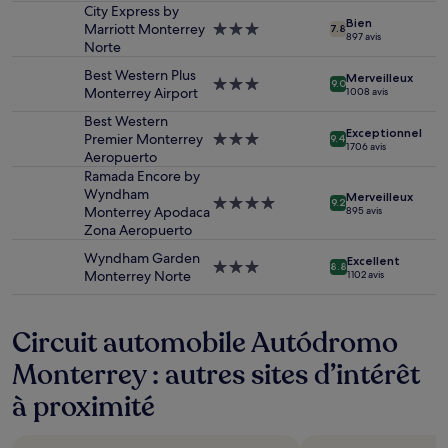
City Express by
nuit
Bien
Marriott Monterrey
Hébergement
pour
7.8
897 avis
Norte
3.0 étoiles
2 adultes.
Les
Best Western Plus
Merveilleux
Hébergement
prix
9.0
Monterrey Airport
1 008 avis
3.0 étoiles
et
la
Best Western
Exceptionnel
disponibilité
Premier Monterrey
Hébergement
9.4
1 706 avis
sont
Aeropuerto
3.0 étoiles
susceptibles
Ramada Encore by
de
Wyndham
Merveilleux
Hébergement
9.2
changer.
Monterrey Apodaca
895 avis
4.0 étoiles
Des
Zona Aeropuerto
conditions
Wyndham Garden
Excellent
supplémentaires
Hébergement
8.8
Monterrey Norte
1 102 avis
peuvent
3.0 étoiles
s’appliquer.
Circuit automobile Autódromo
Monterrey : autres sites d’intérêt
à proximité