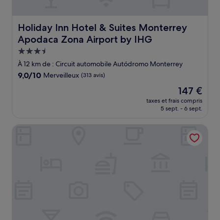
Holiday Inn Hotel & Suites Monterrey Apodaca Zona Air
Holiday Inn Hotel & Suites Monterrey
Apodaca Zona Airport by IHG
Hébergement
3.5 étoiles
À 12 km de : Circuit automobile Autódromo Monterrey
9.0
9,0/10
Merveilleux
(313 avis)
sur
Le
147 €
10,
nouveau
Merveilleux,
taxes et frais compris
prix
5 sept. - 6 sept.
(313 avis)
est
de
Extended Suites Monterrey Aeropuerto
147 €