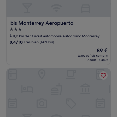
ibis Monterrey Aeropuerto
ibis Monterrey Aeropuerto
Hébergement
3.0 étoiles
À 11,3 km de : Circuit automobile Autódromo Monterrey
8.4
8,4/10
Très bien
(1 419 avis)
sur
Le
89 €
10,
nouveau
Très
taxes et frais compris
prix
7 août - 8 août
bien,
est
(1 419 avis)
de
Holiday Inn Express & Suites Monterrey Aeropuerto by IH
89 €