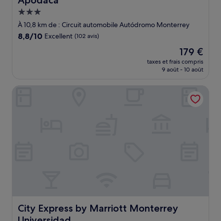
Apodaca
Hébergement
3.0 étoiles
À 10,8 km de : Circuit automobile Autódromo Monterrey
8.8
8,8/10
Excellent
(102 avis)
sur
Le
179 €
10,
nouveau
Excellent,
taxes et frais compris
prix
9 août - 10 août
(102 avis)
est
de
City Express by Marriott Monterrey Universidad
179 €
City Express by Marriott Monterrey Universidad
City Express by Marriott Monterrey
Universidad