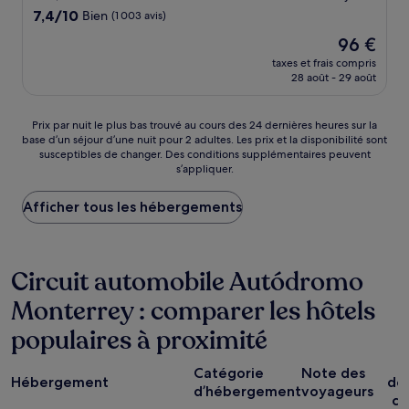
7.4
7,4/10
Bien
(1 003 avis)
sur
Le
96 €
10,
nouveau
Bien,
taxes et frais compris
prix
28 août - 29 août
(1 003 avis)
est
de
96 €
Prix
Prix par nuit le plus bas trouvé au cours des 24 dernières heures sur la
base d’un séjour d’une nuit pour 2 adultes. Les prix et la disponibilité sont
par
susceptibles de changer. Des conditions supplémentaires peuvent
nuit
s’appliquer.
le
plus
Afficher tous les hébergements
bas
trouvé
au
cours
Circuit automobile Autódromo
des
24 dernières
Monterrey : comparer les hôtels
heures
sur
populaires à proximité
la
base
P
d’un
Catégorie
Note des
Hébergement
dé
séjour
d’hébergement
voyageurs
co
d’une