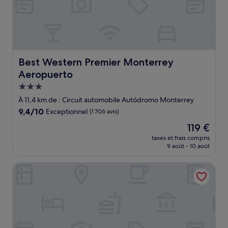
Best Western Premier Monterrey Aeropuerto
Best Western Premier Monterrey
Aeropuerto
Hébergement
3.0 étoiles
À 11,4 km de : Circuit automobile Autódromo Monterrey
9.4
9,4/10
Exceptionnel
(1 706 avis)
sur
Le
119 €
10,
nouveau
Exceptionnel,
taxes et frais compris
prix
9 août - 10 août
(1 706 avis)
est
de
Ramada Encore by Wyndham Monterrey Apodaca Zona A
119 €