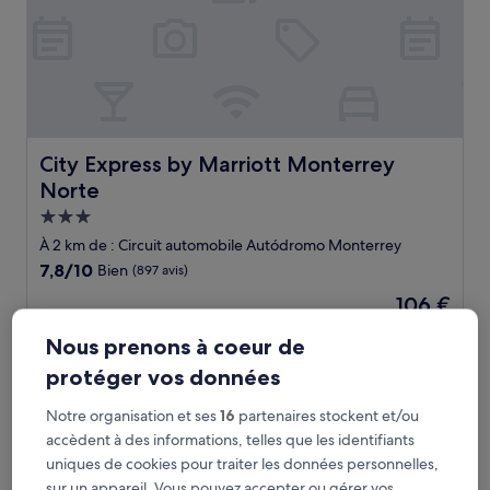
City Express by Marriott Monterrey Norte
City Express by Marriott Monterrey
Norte
Hébergement
3.0 étoiles
À 2 km de : Circuit automobile Autódromo Monterrey
7.8
7,8/10
Bien
(897 avis)
sur
Le
106 €
10,
nouveau
Bien,
taxes et frais compris
prix
Nous prenons à coeur de
14 août - 15 août
(897 avis)
est
protéger vos données
de
Best Western Plus Monterrey Airport
106 €
Notre organisation et ses
16
partenaires stockent et/ou
accèdent à des informations, telles que les identifiants
uniques de cookies pour traiter les données personnelles,
sur un appareil. Vous pouvez accepter ou gérer vos