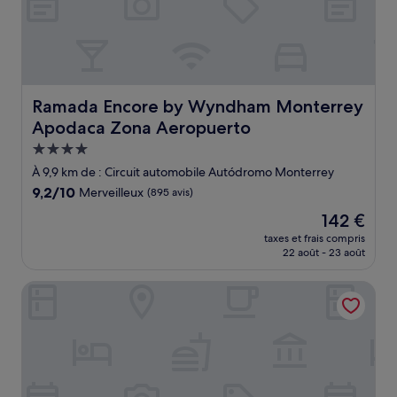
Ramada Encore by Wyndham Monterrey Apodaca Zona 
Ramada Encore by Wyndham Monterrey
Apodaca Zona Aeropuerto
Hébergement
4.0 étoiles
À 9,9 km de : Circuit automobile Autódromo Monterrey
9.2
9,2/10
Merveilleux
(895 avis)
sur
Le
142 €
10,
nouveau
Merveilleux,
taxes et frais compris
prix
22 août - 23 août
(895 avis)
est
de
Wyndham Garden Monterrey Norte
142 €