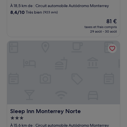
3.0 étoiles
À 18,5 km de : Circuit automobile Autódromo Monterrey
8.4
8,4/10
Très bien
(923 avis)
sur
Le
81 €
10,
nouveau
Très
taxes et frais compris
prix
29 août - 30 août
bien,
est
(923 avis)
de
Sleep Inn Monterrey Norte
81 €
Sleep Inn Monterrey Norte
Sleep Inn Monterrey Norte
Hébergement
3.0 étoiles
À 15,6 km de : Circuit automobile Autódromo Monterrey