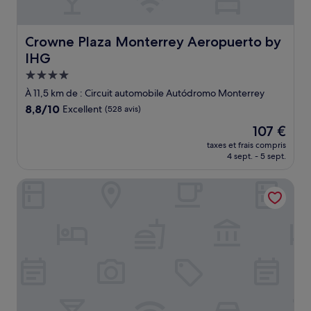
Crowne Plaza Monterrey Aeropuerto by IHG
Crowne Plaza Monterrey Aeropuerto by
IHG
Hébergement
4.0 étoiles
À 11,5 km de : Circuit automobile Autódromo Monterrey
8.8
8,8/10
Excellent
(528 avis)
sur
Le
107 €
10,
nouveau
Excellent,
taxes et frais compris
prix
4 sept. - 5 sept.
(528 avis)
est
de
CHN Hotel Monterrey Aeropuerto, Trademark by Wyndh
107 €