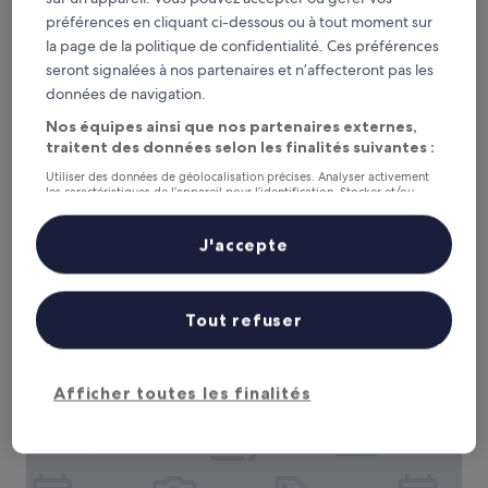
préférences en cliquant ci-dessous ou à tout moment sur
la page de la politique de confidentialité. Ces préférences
seront signalées à nos partenaires et n’affecteront pas les
données de navigation.
Nos équipes ainsi que nos partenaires externes,
traitent des données selon les finalités suivantes :
Best Western Plus Monterrey Airport
Best Western Plus Monterrey Airport
Utiliser des données de géolocalisation précises. Analyser activement
Hébergement
les caractéristiques de l’appareil pour l’identification. Stocker et/ou
accéder à des informations sur un appareil. Publicités et contenu
3.0 étoiles
À 10,3 km de : Circuit automobile Autódromo Monterrey
personnalisés, mesure de performance des publicités et du contenu,
9.0
9,0/10
études d’audience et développement de services.
Merveilleux
(1 008 avis)
J'accepte
sur
Liste de nos partenaires (fournisseurs)
Le
95 €
10,
nouveau
Merveilleux,
taxes et frais compris
prix
9 août - 10 août
(1 008 avis)
Tout refuser
est
de
Best Western Premier Monterrey Aeropuerto
95 €
Afficher toutes les finalités