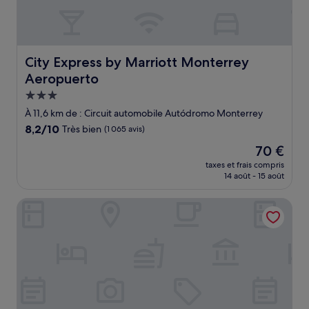
City Express by Marriott Monterrey Aeropuerto
City Express by Marriott Monterrey
Aeropuerto
Hébergement
3.0 étoiles
À 11,6 km de : Circuit automobile Autódromo Monterrey
8.2
8,2/10
Très bien
(1 065 avis)
sur
Le
70 €
10,
nouveau
Très
taxes et frais compris
prix
14 août - 15 août
bien,
est
(1 065 avis)
de
ibis Monterrey Aeropuerto
70 €