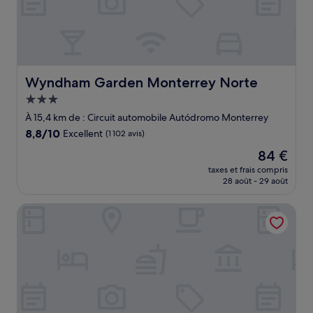
Wyndham Garden Monterrey Norte
Wyndham Garden Monterrey Norte
Hébergement
3.0 étoiles
À 15,4 km de : Circuit automobile Autódromo Monterrey
8.8
8,8/10
Excellent
(1 102 avis)
sur
Le
84 €
10,
nouveau
Excellent,
taxes et frais compris
prix
28 août - 29 août
(1 102 avis)
est
de
Four Points by Sheraton Monterrey Airport
84 €