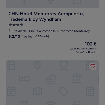
CHN Hotel Monterrey Aeropuerto, Trademark by Wynd
CHN Hotel Monterrey Aeropuerto,
Trademark by Wyndham
Hébergement
4.0 étoiles
À 10,9 km de : Circuit automobile Autódromo Monterrey
8.2
8,2/10
Très bien
(1 256 avis)
sur
Le
102 €
10,
nouveau
Très
taxes et frais compris
prix
16 août - 17 août
bien,
est
(1 256 avis)
de
Holiday Inn Hotel & Suites Monterrey Apodaca Zona Airpo
102 €