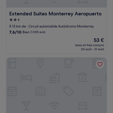
Extended Suites Monterrey Aeropuerto
Extended Suites Monterrey Aeropuerto
Hébergement
2.5 étoiles
À 13 km de : Circuit automobile Autódromo Monterrey
7.6
7,6/10
Bien
(1 055 avis)
sur
Le
53 €
10,
nouveau
Bien,
taxes et frais compris
prix
30 août - 31 août
(1 055 avis)
est
de
MBM Red Sun
53 €