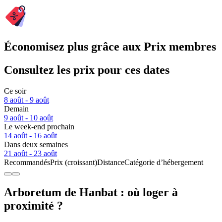
Économisez plus grâce aux Prix membres
Consultez les prix pour ces dates
Ce soir
8 août - 9 août
Demain
9 août - 10 août
Le week-end prochain
14 août - 16 août
Dans deux semaines
21 août - 23 août
Recommandés
Prix (croissant)
Distance
Catégorie d’hébergement
Arboretum de Hanbat : où loger à
proximité ?