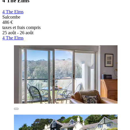
4 The Elms
4 The Elms
Salcombe
486 €
taxes et frais compris
25 août - 26 août
4 The Elms