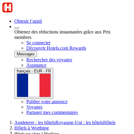
Obtenir l’appli
Obtenez des réductions instantanées grâce aux Prix
membres
Se connecter
Découvrir Hotels.com Rewards
Messages
Rechercher des voyages
Assistance
français · EUR · FR
Publier votre annonce
Voyages
Partager mes commentaires
Angleterre : les hôtels
Royaume-Uni : les hôtels
Hôtels
Hôtels à Worthing
Hôtels pas chers à Worthing