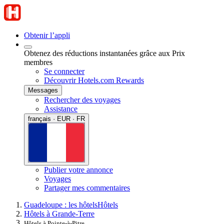
Obtenir l’appli
Obtenez des réductions instantanées grâce aux Prix
membres
Se connecter
Découvrir Hotels.com Rewards
Messages
Rechercher des voyages
Assistance
français · EUR · FR
Publier votre annonce
Voyages
Partager mes commentaires
Guadeloupe : les hôtels
Hôtels
Hôtels à Grande-Terre
Hôtels à Pointe-à-Pitre