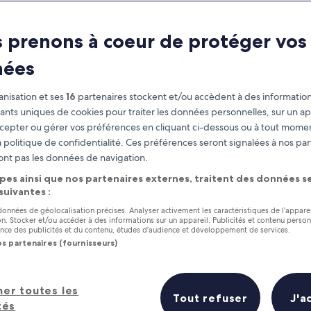
 prenons à coeur de protéger vos
nées
nisation et ses
16
partenaires stockent et/ou accèdent à des information
fiants uniques de cookies pour traiter les données personnelles, sur un ap
cepter ou gérer vos préférences en cliquant ci-dessous ou à tout momen
 politique de confidentialité. Ces préférences seront signalées à nos par
as
Gagnez des récompenses pour
ont pas les données de navigation.
chaque nuit séjournée
pes ainsi que nos partenaires externes, traitent des données se
 suivantes :
 données de géolocalisation précises. Analyser activement les caractéristiques de l’appare
tion. Stocker et/ou accéder à des informations sur un appareil. Publicités et contenu perso
ce des publicités et du contenu, études d’audience et développement de services.
os partenaires (fournisseurs)
Demain
Ce week-end
7 août - 8 août
7 août - 9 août
s en un coup d’œil
her toutes les
Tout refuser
J'a
tés