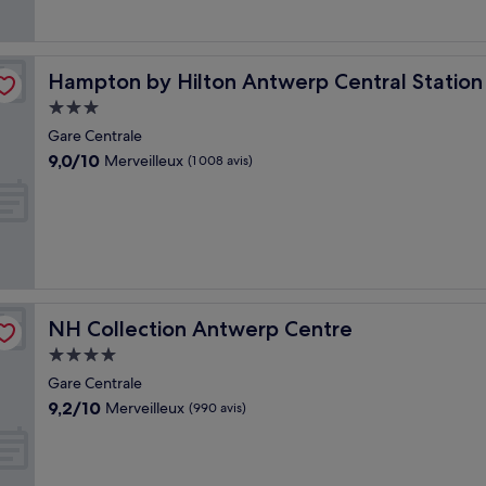
Hampton by Hilton Antwerp Central Station
Hampton by Hilton Antwerp Central Station
Hébergement
3.0 étoiles
Gare Centrale
9.0
9,0/10
Merveilleux
(1 008 avis)
sur
10,
Merveilleux,
(1 008 avis)
NH Collection Antwerp Centre
NH Collection Antwerp Centre
Hébergement
4.0 étoiles
Gare Centrale
9.2
9,2/10
Merveilleux
(990 avis)
sur
10,
Merveilleux,
(990 avis)