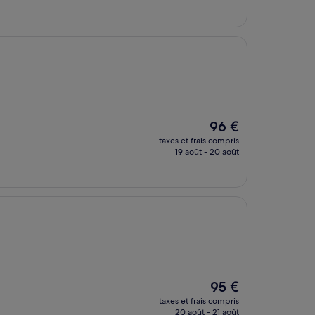
est
de
120 €
Le
96 €
nouveau
taxes et frais compris
prix
19 août - 20 août
est
de
96 €
Le
95 €
nouveau
taxes et frais compris
prix
20 août - 21 août