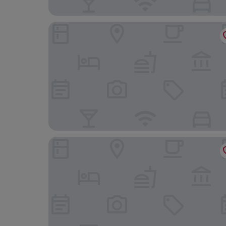
Novotel Brussels City Centre
ibis Brussels off Grand Place