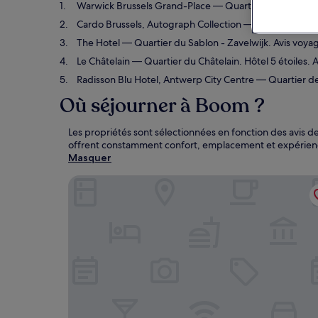
Warwick Brussels Grand-Place
— Quartier du Centre. Hô
Cardo Brussels, Autograph Collection
— Saint-Josse-te
The Hotel
— Quartier du Sablon - Zavelwijk. Avis voyag
Le Châtelain
— Quartier du Châtelain. Hôtel 5 étoiles. 
Radisson Blu Hotel, Antwerp City Centre
— Quartier de 
Où séjourner à Boom ?
Les propriétés sont sélectionnées en fonction des avis d
offrent constamment confort, emplacement et expérienc
Masquer
Warwick Brussels Grand-Place