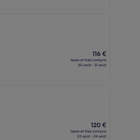
de
105 €
Le
116 €
nouveau
taxes et frais compris
prix
30 août - 31 août
est
de
116 €
Le
120 €
nouveau
taxes et frais compris
prix
23 août - 24 août