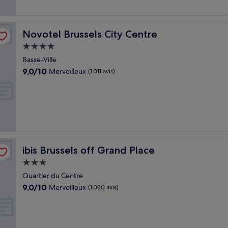
(1 004 avis)
Novotel Brussels City Centre
Novotel Brussels City Centre
Hébergement
4.0 étoiles
Basse-Ville
9.0
9,0/10
Merveilleux
(1 011 avis)
sur
10,
Merveilleux,
(1 011 avis)
ibis Brussels off Grand Place
ibis Brussels off Grand Place
Hébergement
3.0 étoiles
Quartier du Centre
9.0
9,0/10
Merveilleux
(1 080 avis)
sur
10,
Merveilleux,
(1 080 avis)