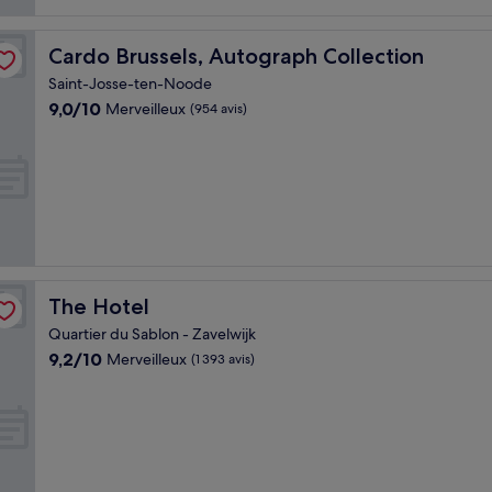
Cardo Brussels, Autograph Collection
Cardo Brussels, Autograph Collection
Saint-Josse-ten-Noode
9.0
9,0/10
Merveilleux
(954 avis)
sur
10,
Merveilleux,
(954 avis)
The Hotel
The Hotel
Quartier du Sablon - Zavelwijk
9.2
9,2/10
Merveilleux
(1 393 avis)
sur
10,
Merveilleux,
(1 393 avis)