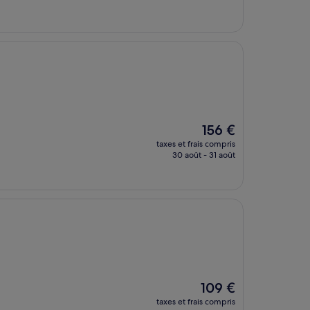
est
de
95 €
Le
156 €
nouveau
taxes et frais compris
prix
30 août - 31 août
est
de
156 €
Le
109 €
nouveau
taxes et frais compris