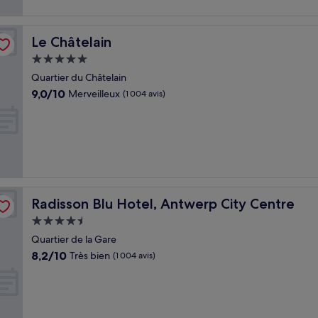
Le Châtelain
Le Châtelain
Hébergement
5.0 étoiles
Quartier du Châtelain
9.0
9,0/10
Merveilleux
(1 004 avis)
sur
10,
Merveilleux,
(1 004 avis)
Radisson Blu Hotel, Antwerp City Centre
Radisson Blu Hotel, Antwerp City Centre
Hébergement
4.5 étoiles
Quartier de la Gare
8.2
8,2/10
Très bien
(1 004 avis)
sur
10,
Très
bien,