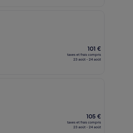
Le
101 €
nouveau
taxes et frais compris
prix
23 août - 24 août
est
de
101 €
Le
105 €
nouveau
taxes et frais compris
prix
23 août - 24 août
est