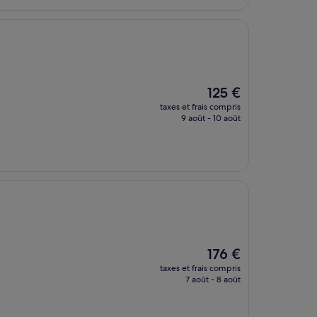
153 €
Le
125 €
nouveau
taxes et frais compris
prix
9 août - 10 août
est
de
125 €
Le
176 €
nouveau
taxes et frais compris
prix
7 août - 8 août
est
de
176 €