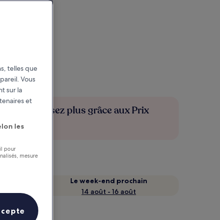
s, telles que
pareil. Vous
t sur la
tenaires et
Économisez plus grâce aux Prix
membres
lon les
il pour
nnalisés, mesure
Le week-end prochain
14 août - 16 août
ccepte