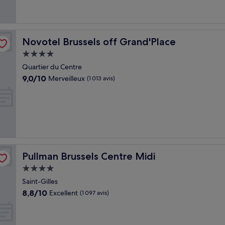
Novotel Brussels off Grand'Place
Novotel Brussels off Grand'Place
Hébergement
4.0 étoiles
Quartier du Centre
9.0
9,0/10
Merveilleux
(1 013 avis)
sur
10,
Merveilleux,
(1 013 avis)
Pullman Brussels Centre Midi
Pullman Brussels Centre Midi
Hébergement
4.0 étoiles
Saint-Gilles
8.8
8,8/10
Excellent
(1 097 avis)
sur
10,
Excellent,