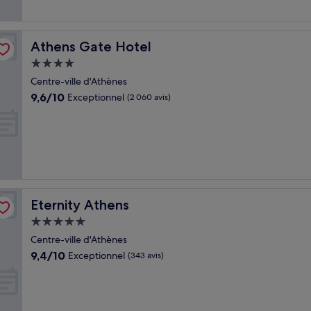
Athens Gate Hotel
Athens Gate Hotel
Hébergement
4.0 étoiles
Centre-ville d'Athènes
9.6
9,6/10
Exceptionnel
(2 060 avis)
sur
10,
Exceptionnel,
(2 060 avis)
Eternity Athens
Eternity Athens
Hébergement
5.0 étoiles
Centre-ville d'Athènes
9.4
9,4/10
Exceptionnel
(343 avis)
sur
10,
Exceptionnel,
(343 avis)