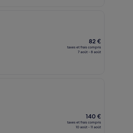
de
241 €
Le
82 €
nouveau
taxes et frais compris
prix
7 août - 8 août
est
de
82 €
Le
140 €
nouveau
taxes et frais compris
prix
10 août - 11 août
est