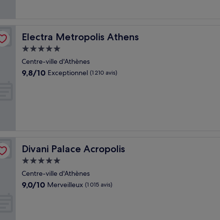
Electra Metropolis Athens
Electra Metropolis Athens
Hébergement
5.0 étoiles
Centre-ville d'Athènes
9.8
9,8/10
Exceptionnel
(1 210 avis)
sur
10,
Exceptionnel,
(1 210 avis)
Divani Palace Acropolis
Divani Palace Acropolis
Hébergement
5.0 étoiles
Centre-ville d'Athènes
9.0
9,0/10
Merveilleux
(1 015 avis)
sur
10,
Merveilleux,
(1 015 avis)