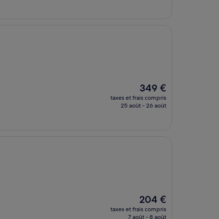
est
de
129 €
Le
349 €
nouveau
taxes et frais compris
prix
25 août - 26 août
est
de
349 €
Le
204 €
nouveau
taxes et frais compris
prix
7 août - 8 août