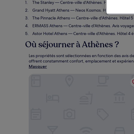
The Stanley
— Centre-ville d'Athènes. Hôtel 4 étoiles. 
Grand Hyatt Athens
— Neos Kosmos. Hôtel 5 étoiles. Av
The Pinnacle Athens
— Centre-ville d'Athènes. Hôtel 5 
ERMASS Athens
— Centre-ville d'Athènes. Avis voyage
Astor Hotel Athens
— Centre-ville d'Athènes. Hôtel 4 ét
Où séjourner à Athènes ?
Les propriétés sont sélectionnées en fonction des avis d
offrent constamment confort, emplacement et expérienc
Masquer
The Stanley