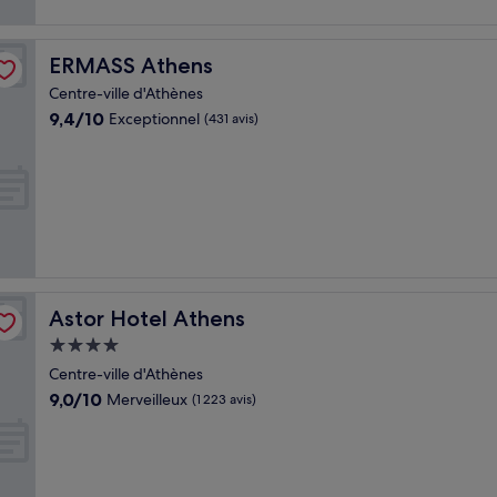
ERMASS Athens
ERMASS Athens
Centre-ville d'Athènes
9.4
9,4/10
Exceptionnel
(431 avis)
sur
10,
Exceptionnel,
(431 avis)
Astor Hotel Athens
Astor Hotel Athens
Hébergement
4.0 étoiles
Centre-ville d'Athènes
9.0
9,0/10
Merveilleux
(1 223 avis)
sur
10,
Merveilleux,
(1 223 avis)