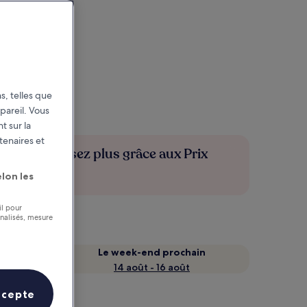
s, telles que
pareil. Vous
t sur la
tenaires et
Économisez plus grâce aux Prix
membres
lon les
il pour
nnalisés, mesure
Le week-end prochain
14 août - 16 août
ccepte