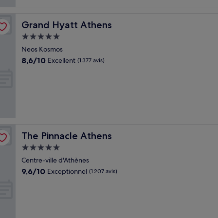
Grand Hyatt Athens
Grand Hyatt Athens
Hébergement
5.0 étoiles
Neos Kosmos
8.6
8,6/10
Excellent
(1 377 avis)
sur
10,
Excellent,
(1 377 avis)
The Pinnacle Athens
The Pinnacle Athens
Hébergement
5.0 étoiles
Centre-ville d'Athènes
9.6
9,6/10
Exceptionnel
(1 207 avis)
sur
10,
Exceptionnel,
(1 207 avis)