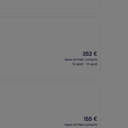
est
de
204 €
Le
352 €
nouveau
taxes et frais compris
prix
12 août - 13 août
est
de
352 €
Le
155 €
nouveau
taxes et frais compris