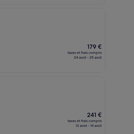
147 €
Le
179 €
nouveau
taxes et frais compris
prix
24 août - 25 août
est
de
179 €
Le
241 €
nouveau
taxes et frais compris
prix
13 août - 14 août
est