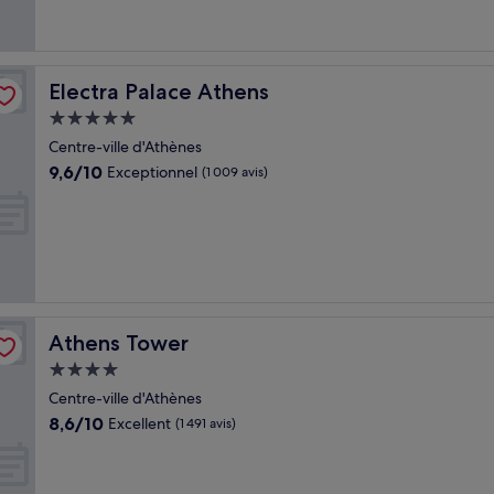
Electra Palace Athens
Electra Palace Athens
Hébergement
5.0 étoiles
Centre-ville d'Athènes
9.6
9,6/10
Exceptionnel
(1 009 avis)
sur
10,
Exceptionnel,
(1 009 avis)
Athens Tower
Athens Tower
Hébergement
4.0 étoiles
Centre-ville d'Athènes
8.6
8,6/10
Excellent
(1 491 avis)
sur
10,
Excellent,