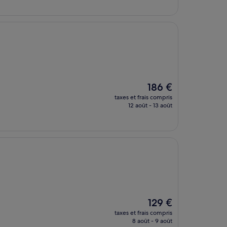
de
140 €
Le
186 €
nouveau
taxes et frais compris
prix
12 août - 13 août
est
de
186 €
Le
129 €
nouveau
taxes et frais compris
prix
8 août - 9 août