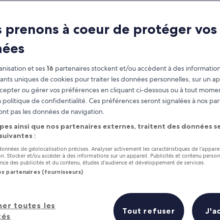
 prenons à coeur de protéger vos
nées
nisation et ses
16
partenaires stockent et/ou accèdent à des information
fiants uniques de cookies pour traiter les données personnelles, sur un ap
cepter ou gérer vos préférences en cliquant ci-dessous ou à tout momen
 politique de confidentialité. Ces préférences seront signalées à nos par
as
Gagnez des récompenses pour
ont pas les données de navigation.
chaque nuit séjournée
pes ainsi que nos partenaires externes, traitent des données se
 suivantes :
 données de géolocalisation précises. Analyser activement les caractéristiques de l’appare
tion. Stocker et/ou accéder à des informations sur un appareil. Publicités et contenu perso
ce des publicités et du contenu, études d’audience et développement de services.
os partenaires (fournisseurs)
Demain
Ce week-end
7 août - 8 août
7 août - 9 août
tels en un coup d’œil
her toutes les
Tout refuser
J'a
tés