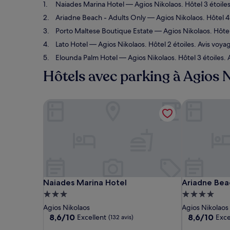
Naiades Marina Hotel
— Agios Nikolaos. Hôtel 3 étoiles
Ariadne Beach - Adults Only
— Agios Nikolaos. Hôtel 4 
Porto Maltese Boutique Estate
— Agios Nikolaos. Hôtel 
Lato Hotel
— Agios Nikolaos. Hôtel 2 étoiles. Avis voyag
Elounda Palm Hotel
— Agios Nikolaos. Hôtel 3 étoiles. 
Hôtels avec parking à Agios 
Naiades Marina Hotel
Ariadne Beac
Naiades Marina Hotel
Ariadne Beac
Naiades Marina Hotel
Ariadne Bea
Hébergement
Hébergemen
3.0 étoiles
4.0 étoiles
Agios Nikolaos
Agios Nikolaos
8.6
8.6
8,6/10
8,6/10
Excellent
Exce
(132 avis)
sur
sur