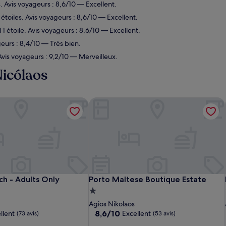
. Avis voyageurs : 8,6/10 — Excellent.
étoiles. Avis voyageurs : 8,6/10 — Excellent.
1 étoile. Avis voyageurs : 8,6/10 — Excellent.
eurs : 8,4/10 — Très bien.
Avis voyageurs : 9,2/10 — Merveilleux.
Nicólaos
h - Adults Only
Porto Maltese Boutique Estate
h - Adults Only
Porto Maltese Boutique Estate
ch - Adults Only
Porto Maltese Boutique Estate
t
Hébergement
1.0 étoile
Agios Nikolaos
8.6
8,6/10
llent
Excellent
(73 avis)
(53 avis)
sur