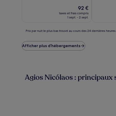
10,
10,
Excellent,
Le
Excellent,
92 €
(132 avis)
nouveau
(73 avis)
taxes et frais compris
prix
1 sept. - 2 sept.
est
de
92 €
Prix
Prix par nuit le plus bas trouvé au cours des 24 dernières heures
par
nuit
le
Afficher plus d’hébergements
plus
bas
trouvé
au
cours
des
Agios Nicólaos : principaux s
24 dernières
heures
sur
la
base
d’un
séjour
d’une
nuit