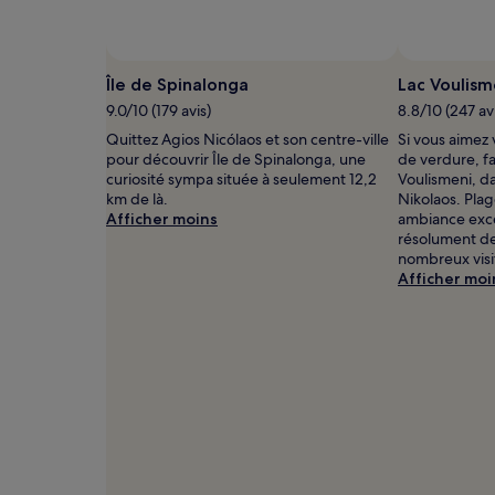
pour
2 adultes.
Les
Photo prise par William Cousins
Photo
prix
libre
Île de Spinalonga
Lac Voulism
et
de
9.0/10 (179 avis)
8.8/10 (247 av
la
droits
disponibilité
Quittez Agios Nicólaos et son centre-ville
Si vous aimez
prise
sont
pour découvrir Île de Spinalonga, une
de verdure, fa
par
susceptibles
curiosité sympa située à seulement 12,2
Voulismeni, da
William
de
km de là.
Nikolaos. Pla
Cousins
changer.
Afficher moins
ambiance excep
Des
résolument de
conditions
nombreux visi
supplémentaires
Afficher moi
peuvent
s’appliquer.