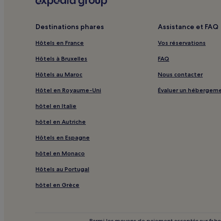
Plage de Plaka : Hôtels de plage à proximité
Almyros : hôtels
Destinations phares
Assistance et FAQ
Mardhátion : hôtels
Hôtels en France
Vos réservations
Pírgos : hôtels
Hôtels à Bruxelles
FAQ
Epano Pine : hôtels
Hôtels au Maroc
Nous contacter
Plage de Karavostasi : hôtels à proximité
Hôtel en Royaume-Uni
Évaluer un hébergem
Ámmos : hôtels à proximité
hôtel en Italie
Château de Spinalonga : hôtels à proximité
hôtel en Autriche
Ville d'Agios Nikolaos : hôtels Hôtels avec centre de f
Hôtels en Espagne
Ville d'Agios Nikolaos : Appart’hôtels
hôtel en Monaco
Ville d'Agios Nikolaos : hôtels 2 étoiles
Hôtels au Portugal
Elounda : hôtels Hôtels avec piscine
Elounda : Gîtes
hôtel en Grèce
Elounda : hôtels 4 étoiles
Kalo Chorio : hôtels Hôtels avec piscine
Parmi les moyens de paiement acceptés sur fr.hotel