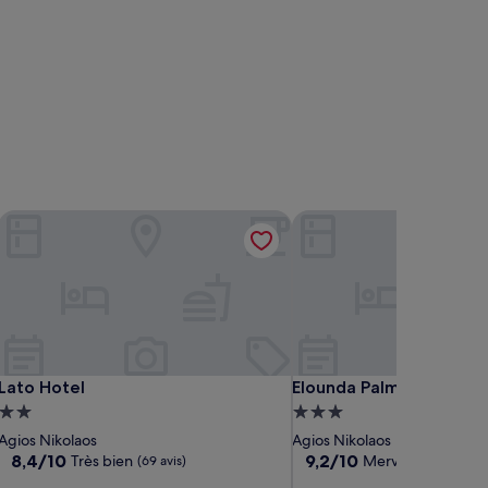
Lato Hotel
Elounda Palm Hotel
Lato Hotel
Elounda Palm Hotel
Lato Hotel
Elounda Palm Hotel
Hébergement
Hébergement
2.0 étoiles
3.0 étoiles
Agios Nikolaos
Agios Nikolaos
8.4
9.2
8,4/10
9,2/10
Très bien
Merveilleux
(69 avis)
(273 av
sur
sur