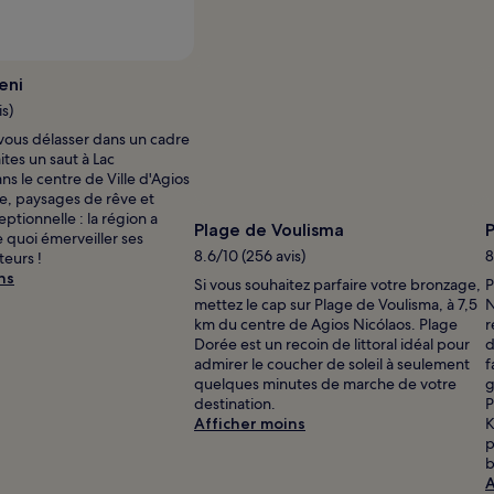
Photo prise par Lee Pelling
Photo
libre
eni
de
is)
droits
 vous délasser dans un cadre
prise
ites un saut à Lac
par
ns le centre de Ville d'Agios
Lee
ge, paysages de rêve et
Pelling
tionnelle : la région a
Plage de Voulisma
P
 quoi émerveiller ses
8.6/10 (256 avis)
8
teurs !
ns
Si vous souhaitez parfaire votre bronzage,
P
mettez le cap sur Plage de Voulisma, à 7,5
N
km du centre de Agios Nicólaos. Plage
r
Dorée est un recoin de littoral idéal pour
d
admirer le coucher de soleil à seulement
f
quelques minutes de marche de votre
g
destination.
P
Afficher moins
K
p
b
A