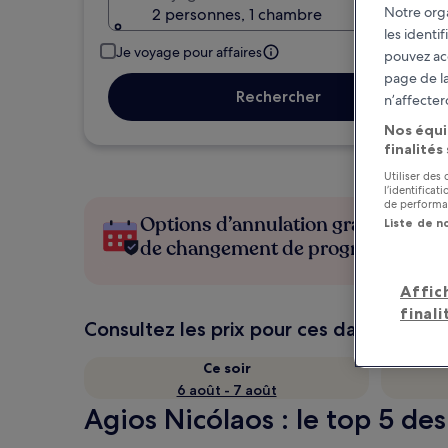
Notre orga
2 personnes, 1 chambre
les identi
Je voyage pour affaires
pouvez ac
page de la
Rechercher
n’affecter
Nos équi
finalités
Utiliser des
l’identifica
de performan
Options d’annulation gratuite en c
Liste de n
de changement de programme
Affic
finali
Consultez les prix pour ces dates
Ce soir
6 août - 7 août
Agios Nicólaos : le top 5 de