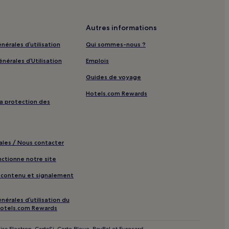
té
Autres informations
nérales d’utilisation
Qui sommes-nous ?
ité
nérales d’Utilisation
Emplois
Guides de voyage
proximité
Hotels.com Rewards
 la protection des
ôtels avec parking
Hôtels avec petit-déjeuner gratuit
ales / Nous contacter
d’hôtes
tionne notre site
Hôtels LGBTQIA+ friendly
e contenu et signalement
king
nérales d’utilisation du
otels.com Rewards
 parking
sa Electron, CartaSi, Carte Bleue, PayPal et Eurocard.