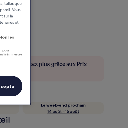
s, telles que
pareil. Vous
t sur la
tenaires et
lon les
il pour
nnalisés, mesure
Économisez plus grâce aux Prix
membres
ccepte
Le week-end prochain
14 août - 16 août
œil