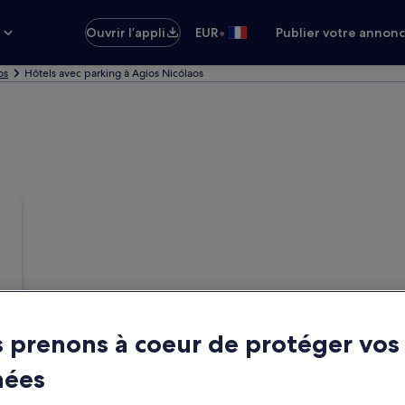
•
s
Ouvrir l’appli
EUR
Publier votre annon
os
Hôtels avec parking à Agios Nicólaos
 prenons à coeur de protéger vos
nées