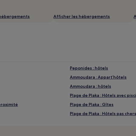
s hébergements
Afficher les hébergements
A
Peponides : hôtels
Ammoudara : Appart’hôtels
Ammoudara : hôtels
Plage de Plaka : Hôtels avec pisc
proximité
Plage de Plaka : Gîtes
Plage de Plaka : Hôtels pas cher
Plage de Plaka : hôtels 3 étoiles
Plage de Plaka : hôtels 5 étoiles