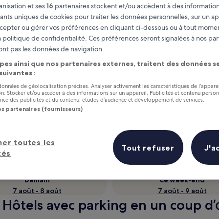
nisation et ses
16
partenaires stockent et/ou accèdent à des information
fiants uniques de cookies pour traiter les données personnelles, sur un ap
cepter ou gérer vos préférences en cliquant ci-dessous ou à tout momen
 politique de confidentialité. Ces préférences seront signalées à nos par
ont pas les données de navigation.
pes ainsi que nos partenaires externes, traitent des données se
 suivantes :
 données de géolocalisation précises. Analyser activement les caractéristiques de l’appare
tion. Stocker et/ou accéder à des informations sur un appareil. Publicités et contenu perso
ce des publicités et du contenu, études d’audience et développement de services.
as
Gagnez des récompenses pour
os partenaires (fournisseurs)
chaque nuit séjournée
her toutes les
Tout refuser
J'a
tés
Demain
Ce week-end
7 août - 8 août
7 août - 9 août
s Hôtels avec parking en un coup d’