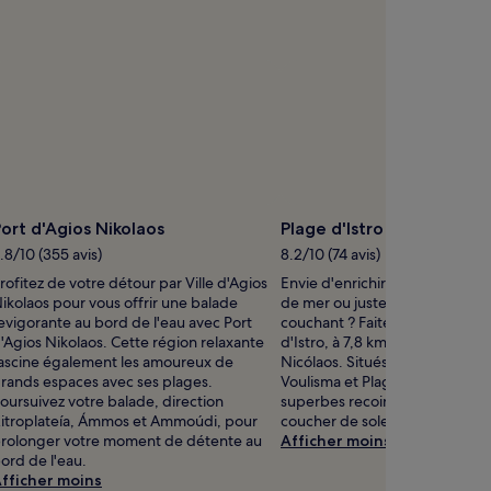
ort d'Agios Nikolaos
Plage d'Istro
.8/10 (355 avis)
8.2/10 (74 avis)
rofitez de votre détour par Ville d'Agios
Envie d'enrichir votre collectio
ikolaos pour vous offrir une balade
de mer ou juste d'admirer le sol
evigorante au bord de l'eau avec Port
couchant ? Faites un détour pa
'Agios Nikolaos. Cette région relaxante
d'Istro, à 7,8 km du centre de 
ascine également les amoureux de
Nicólaos. Situés à deux pas de 
rands espaces avec ses plages.
Voulisma et Plage Dorée const
oursuivez votre balade, direction
superbes recoins de littoral où
itroplateía, Ámmos et Ammoúdi, pour
coucher de soleil.
rolonger votre moment de détente au
Afficher moins
ord de l'eau.
fficher moins