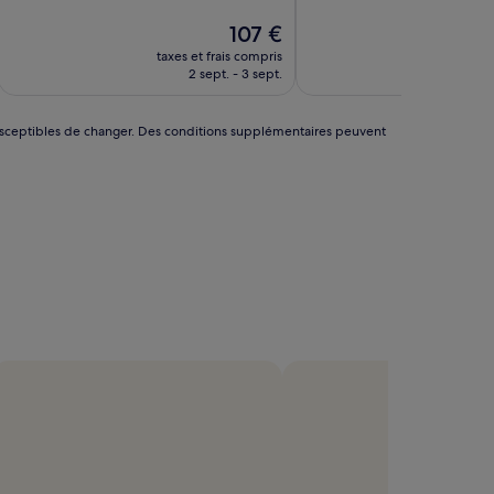
10,
10,
Très
Le
Merveilleux,
107 €
bien,
nouveau
(273 avis)
taxes et frais compris
taxes 
(69 avis)
prix
2 sept. - 3 sept.
3
est
de
107 €
nt susceptibles de changer. Des conditions supplémentaires peuvent