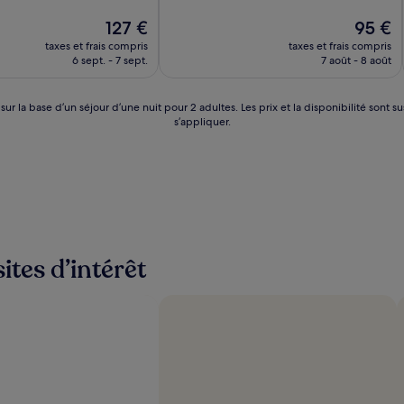
10,
Le
Excellent,
Le
127 €
95 €
nouveau
(53 avis)
nouveau
taxes et frais compris
taxes et frais compris
prix
prix
6 sept. - 7 sept.
7 août - 8 août
est
est
de
de
127 €
95 €
 sur la base d’un séjour d’une nuit pour 2 adultes. Les prix et la disponibilité so
s’appliquer.
ites d’intérêt