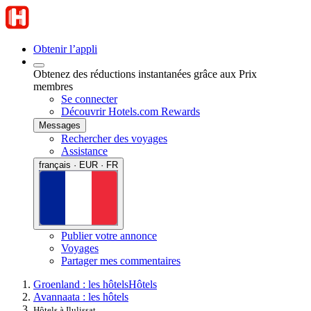
Obtenir l’appli
Obtenez des réductions instantanées grâce aux Prix
membres
Se connecter
Découvrir Hotels.com Rewards
Messages
Rechercher des voyages
Assistance
français · EUR · FR
Publier votre annonce
Voyages
Partager mes commentaires
Groenland : les hôtels
Hôtels
Avannaata : les hôtels
Hôtels à Ilulissat