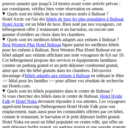
pouvez annuler que jusqu'à 24 heures avant votre arrivée prévue :
par conséquent, vérifiez bien votre réservation en amont.
Quels sont les hôtels de luxe les mieux notés à Ilulissat ?
Hotel Arctic est l'un des
hôtels de luxe les plus populaires à Ilulissat
.
Hotel Arctic
est un hôtel de luxe. Bien noté par nos voyageurs, cet
hébergement offre 2 restaurants et un bar/salon, ou encore une
gamme d'oreillers au choix dans les chambres.
Quels sont les meilleurs hôtels adaptés aux enfants à Ilulissat ?
Best Western Plus Hotel Ilulissat
figure parmi les meilleurs hôtels
pour les enfants à Ilulissat. Best Western Plus Hotel Ilulissat est un
hôtel adapté aux enfants affichant une note voyageurs de 8,6 sur 10.
Cet hébergement propose des services et équipements familiaux
comme un parking gratuit et un petit déjeuner continental gratuit,
ainsi que des lits bébé gratuits dans les chambres. Découvrez
davantage d'
hôtels adaptés aux enfants à Ilulissat
en utilisant le filtre
<< Idéal pour les familles >> pour affiner vos résultats de recherche
sur Hotels.com.
Quels sont les hôtels populaires dans le centre de Ilulissat ?
Si vous cherchez des hôtels dans le centre de Ilulissat,
Hotel Hvide
Falk
et
Hotel Nuka
devraient répondre à vos attentes. Les voyageurs
apprécient beaucoup l'hébergement Hotel Hvide Falk pour son
emplacement, mais aussi pour les commodités offertes par cet hôtel,
comme le restaurant, le bar/salon et le petit déjeuner buffet gratuit.
Hotel Nuka est aussi un hôtel populaire en centre-ville, qui offre un
petit déjeuner buffet gratuit, un parking gratuit et une navette gratuite