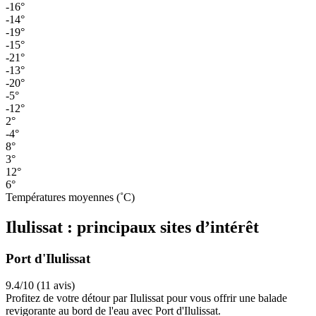
-16°
-14°
-19°
-15°
-21°
-13°
-20°
-5°
-12°
2°
-4°
8°
3°
12°
6°
Températures moyennes (˚C)
Ilulissat : principaux sites d’intérêt
Port d'Ilulissat
9.4/10 (11 avis)
Profitez de votre détour par Ilulissat pour vous offrir une balade
revigorante au bord de l'eau avec Port d'Ilulissat.