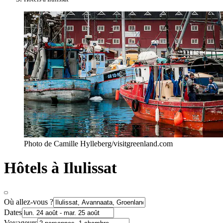
Photo de Camille Hylleberg/visitgreenland.com
Hôtels à Ilulissat
Où allez-vous ?
Dates
Voyageurs