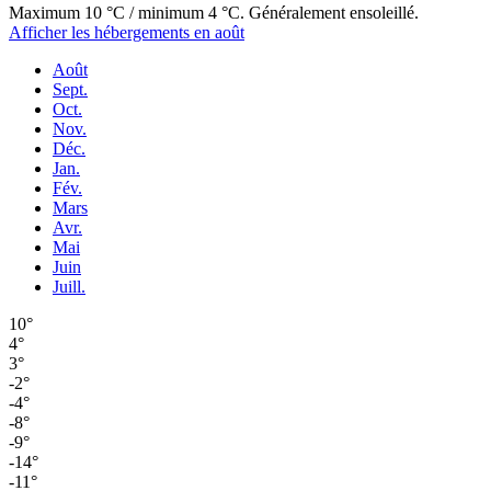
Maximum 10 °C / minimum 4 °C. Généralement ensoleillé.
Afficher les hébergements en août
Août
Sept.
Oct.
Nov.
Déc.
Jan.
Fév.
Mars
Avr.
Mai
Juin
Juill.
10°
4°
3°
-2°
-4°
-8°
-9°
-14°
-11°