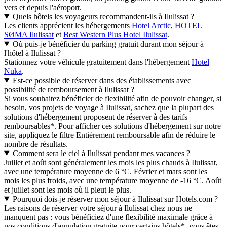
vers et depuis l'aéroport.
Quels hôtels les voyageurs recommandent-ils à Ilulissat ?
Les clients apprécient les hébergements
Hotel Arctic
,
HOTEL
SØMA Ilulissat
et
Best Western Plus Hotel Ilulissat
.
Où puis-je bénéficier du parking gratuit durant mon séjour à
l'hôtel à Ilulissat ?
Stationnez votre véhicule gratuitement dans l'hébergement
Hotel
Nuka
.
Est-ce possible de réserver dans des établissements avec
possibilité de remboursement à Ilulissat ?
Si vous souhaitez bénéficier de flexibilité afin de pouvoir changer, si
besoin, vos projets de voyage à Ilulissat, sachez que la plupart des
solutions d'hébergement proposent de réserver à des tarifs
remboursables*. Pour afficher ces solutions d'hébergement sur notre
site, appliquez le filtre Entièrement remboursable afin de réduire le
nombre de résultats.
Comment sera le ciel à Ilulissat pendant mes vacances ?
Juillet et août sont généralement les mois les plus chauds à Ilulissat,
avec une température moyenne de 6 °C. Février et mars sont les
mois les plus froids, avec une température moyenne de -16 °C. Août
et juillet sont les mois où il pleut le plus.
Pourquoi dois-je réserver mon séjour à Ilulissat sur Hotels.com ?
Les raisons de réserver votre séjour à Ilulissat chez nous ne
manquent pas : vous bénéficiez d'une flexibilité maximale grâce à
nos conditions d'annulation gratuite pour certains hôtels*, vous êtes