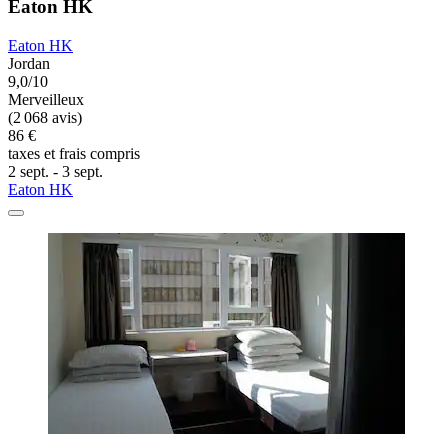
Eaton HK
Eaton HK
Jordan
9,0/10
Merveilleux
(2 068 avis)
86 €
taxes et frais compris
2 sept. - 3 sept.
Eaton HK