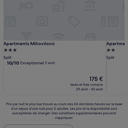
Apartments Mihovilovic
Apartments
Apartments Mihovilovic
Apartment
Hébergement
Hébergem
3.0 étoiles
2.0 étoiles
Split
Split
10.0
10/10
Exceptionnel
(1 avis)
sur
10,
Exceptionnel,
Le
175 €
(1 avis)
nouveau
taxes et frais compris
prix
29 août - 30 août
est
de
175 €
Prix
Prix par nuit le plus bas trouvé au cours des 24 dernières heures sur la base
d’un séjour d’une nuit pour 2 adultes. Les prix et la disponibilité sont
par
susceptibles de changer. Des conditions supplémentaires peuvent
nuit
s’appliquer.
le
plus