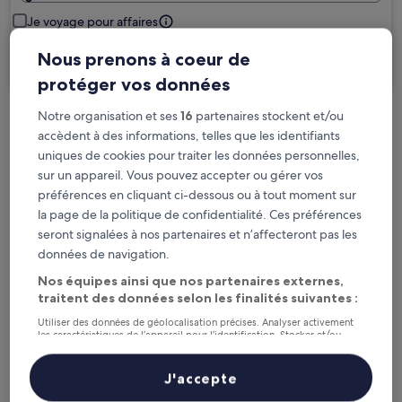
Je voyage pour affaires
Nous prenons à coeur de
Rechercher
protéger vos données
Notre organisation et ses
16
partenaires stockent et/ou
Options d’annulation gratuite en cas de
accèdent à des informations, telles que les identifiants
changement de programme
uniques de cookies pour traiter les données personnelles,
sur un appareil. Vous pouvez accepter ou gérer vos
Gagnez des récompenses pour chaque
préférences en cliquant ci-dessous ou à tout moment sur
nuit séjournée
la page de la politique de confidentialité. Ces préférences
seront signalées à nos partenaires et n’affecteront pas les
données de navigation.
Économisez plus grâce aux Prix membres
Nos équipes ainsi que nos partenaires externes,
traitent des données selon les finalités suivantes :
Utiliser des données de géolocalisation précises. Analyser activement
les caractéristiques de l’appareil pour l’identification. Stocker et/ou
Consultez les prix pour ces dates
accéder à des informations sur un appareil. Publicités et contenu
personnalisés, mesure de performance des publicités et du contenu,
études d’audience et développement de services.
Ce soir
Demain
J'accepte
Liste de nos partenaires (fournisseurs)
6 août - 7 août
7 août - 8 août