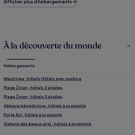
Afficher plus d’hébergements
bas
trouvé
au
cours
des
24 dernières
heures
sur
À la découverte du monde
la
base
d’un
séjour
Hébergements
d’une
nuit
pour
Mastrinka : hôtels Hôtels avec parking
2 adultes.
Plage Žnjan : hôtels 2 étoiles
Les
prix
Plage Žnjan : hôtels 3 étoiles
et
la
Abbaye bénédictine : hôtels à proximité
disponibilité
Porte Est : hôtels à proximité
sont
susceptibles
Galerie des beaux-arts : hôtels à proximité
de
changer.
Rudine : hôtels 3 étoiles