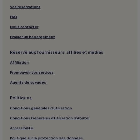
Vos réservations
Okrug Gornji : hôtels Hôtels de luxe
Okrug Gornji : hôtels 4 étoiles
FAQ
Okrug Gornji : hôtels Hôtels d’affaires
Nous contacter
Okrug Gornji : hôtels Hôtels LGBTQIA+ friendly
Évaluer un hébergement
Okrug Gornji : hôtels Hôtels familiaux
Réservé aux fournisseurs, affiliés et médias
Kaštel Gomilica : hôtels Hôtels avec parking
Affiliation
Kaštel Gomilica : Appartement à louer
Promouvoir vos services
Kaštel Gomilica : hôtels 3 étoiles
Kaštel Kambelovac : hôtels Hôtels avec parking
Agents de voyages
Kaštel Kambelovac : Villas
Politiques
Kaštel Kambelovac : Appartement à louer
Conditions générales d’utilisation
Kaštel Kambelovac : hôtels 3 étoiles
Conditions Générales d’Utilisation d’Abritel
Kaštel Stari : hôtels Hôtels avec parking
Accessibilité
Kaštel Štafilić : hôtels Hôtels avec parking
Politique sur la protection des données
Kaštel Štafilić : Appartement à louer