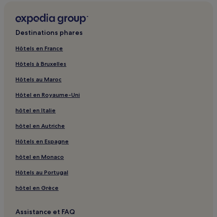
Des
Rudine : hôtels Hôtels familiaux
conditions
supplémentaires
Split : Appart’hôtels
peuvent
Destinations phares
s’appliquer.
Split : Chambres d’hôtes
Hôtels en France
Split : hôtels
Hôtels à Bruxelles
Kaštela : hôtels Hôtels avec piscine
Hôtels au Maroc
Kaštela : Villas
Hôtel en Royaume-Uni
Kaštela : hôtels Hôtels pas chers
hôtel en Italie
Kaštela : hôtels Hôtels de luxe
hôtel en Autriche
Kaštela : hôtels Hôtels d’affaires
Kaštela : hôtels Hôtels familiaux
Hôtels en Espagne
Kaštela : hôtels
hôtel en Monaco
Arbanija : hôtels Hôtels avec parking
Hôtels au Portugal
Arbanija : hôtels Hôtels d’affaires
hôtel en Grèce
Seget Donji : hôtels 3 étoiles
Assistance et FAQ
Okrug Gornji : hôtels Hôtels avec parking