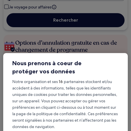
Je voyage pour affaires
Rechercher
Options d’annulation gratuite en cas de
changement de programme
Nous prenons à coeur de
Gagnez des récompenses pour chaque
nuit séjournée
protéger vos données
Notre organisation et ses
16
partenaires stockent et/ou
Économisez plus grâce aux Prix membres
accèdent à des informations, telles que les identifiants
uniques de cookies pour traiter les données personnelles,
sur un appareil. Vous pouvez accepter ou gérer vos
préférences en cliquant ci-dessous ou à tout moment sur
Consultez les prix pour ces dates
la page de la politique de confidentialité. Ces préférences
seront signalées à nos partenaires et n’affecteront pas les
Le week-end prochain
Dans deux semaines
données de navigation.
14 août - 16 août
21 août - 23 août