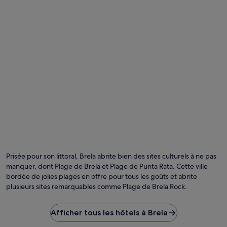
changer.
Des
conditions
supplémentaires
peuvent
s’appliquer.
Prisée pour son littoral, Brela abrite bien des sites culturels à ne pas
manquer, dont Plage de Brela et Plage de Punta Rata. Cette ville
bordée de jolies plages en offre pour tous les goûts et abrite
plusieurs sites remarquables comme Plage de Brela Rock.
Afficher tous les hôtels à Brela