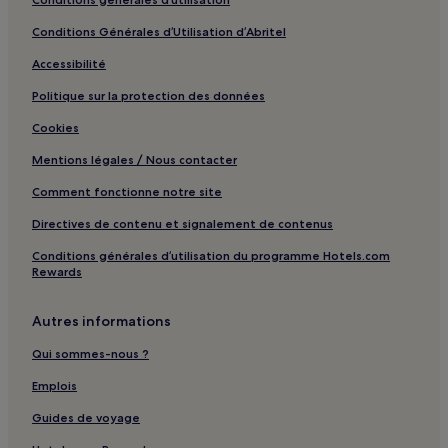
Brela : Maison d’hôtes
Conditions Générales d’Utilisation d’Abritel
Brela : hôtels Hôtels d’affaires
Accessibilité
Brela : hôtels Hôtels familiaux
Politique sur la protection des données
Brela : hôtels
Selca : hôtels Hôtels avec parking
Cookies
Vieille ville de Makarska : hôtels Hôtels pas chers
Mentions légales / Nous contacter
Vieille ville de Makarska : hôtels 4 étoiles
Comment fonctionne notre site
Batinići : hôtels
Directives de contenu et signalement de contenus
Conditions générales d’utilisation du programme Hotels.com
Rewards
Autres informations
Qui sommes-nous ?
Emplois
Guides de voyage