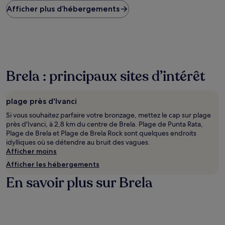
Afficher plus d’hébergements
bas
trouvé
au
cours
des
24 dernières
heures
Brela : principaux sites d’intérêt
sur
la
base
d’un
plage près d'Ivanci
séjour
Si vous souhaitez parfaire votre bronzage, mettez le cap sur plage
d’une
près d'Ivanci, à 2,8 km du centre de Brela. Plage de Punta Rata,
nuit
Plage de Brela et Plage de Brela Rock sont quelques endroits
pour
idylliques où se détendre au bruit des vagues.
2 adultes.
Afficher moins
Les
prix
Afficher les hébergements
et
En savoir plus sur Brela
la
disponibilité
sont
susceptibles
de