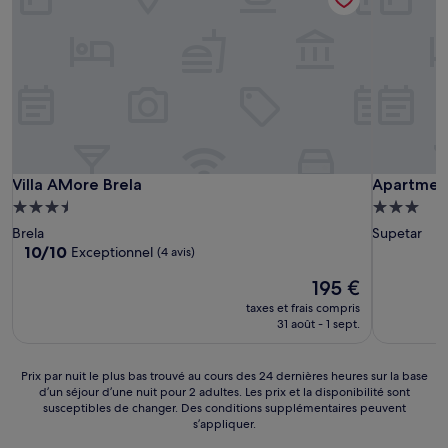
Villa AMore Brela
Apartmen
Villa AMore Brela
Apartmen
Hébergement
Hébergem
3.5 étoiles
3.0 étoiles
Brela
Supetar
10.0
10/10
Exceptionnel
(4 avis)
sur
Le
195 €
10,
nouveau
Exceptionnel,
taxes et frais compris
prix
(4 avis)
31 août - 1 sept.
est
de
195 €
Prix
Prix par nuit le plus bas trouvé au cours des 24 dernières heures sur la base
d’un séjour d’une nuit pour 2 adultes. Les prix et la disponibilité sont
par
susceptibles de changer. Des conditions supplémentaires peuvent
nuit
s’appliquer.
le
plus