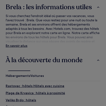
Brela : les informations utiles
Si vous cherchez l'endroit idéal où passer vos vacances, vous
l'avez trouvé : Brela. Que vous restiez pour une nuit ou toute la
semaine, Brela et ses environs offrent des hébergements
adaptés à tous les besoins. Avec Hotels.com, trouvez des hôtels
pour Brela en explorant notre carte en ligne. Notre carte affiche
les environs de tous les hôtels pour Brela. Vous pouvez ainsi
visualiser la distance qui vous sépare des points de repère et
attractions, puis affiner votre recherche dans la zone globale.
En savoir plus
Les offres d'hôtel pour Brela sont présentées ici avec notre
garantie du prix le plus bas.
À la découverte du monde
Hébergements
Voitures
Rastovac : hôtels Hôtels avec cuisine
Plage de Krvavica : hôtels à proximité
Veliko Brdo : hôtels