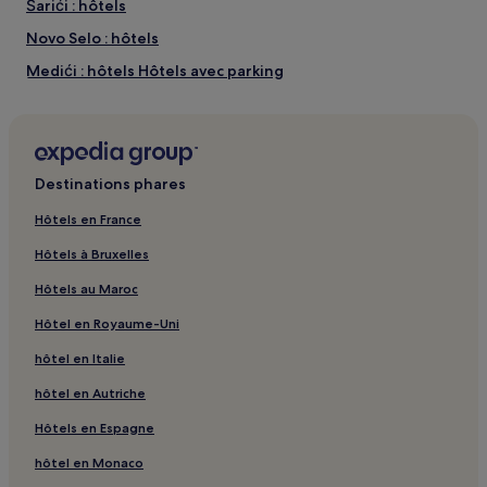
Šarići : hôtels
Novo Selo : hôtels
Medići : hôtels Hôtels avec parking
Medići : hôtels
Mimice : hôtels Hôtels avec parking
Sumartin : hôtels Hôtels avec parking
Destinations phares
Sumartin : hôtels Hôtels de luxe
Hôtels en France
Sumartin : hôtels 3 étoiles
Hôtels à Bruxelles
Krvavica : Appartement à louer
Hôtels au Maroc
Pisak : hôtels Hôtels avec piscine
Hôtel en Royaume-Uni
Pisak : hôtels Hôtels avec parking
hôtel en Italie
Šestanovac : hôtels Hôtels avec parking
hôtel en Autriche
Makarska : hôtels Hôtels avec parking
Makarska : hôtels Hôtels avec centre de fitness
Hôtels en Espagne
Makarska : hôtels Hôtels avec petit-déjeuner gratuit
hôtel en Monaco