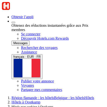
Obtenir l’appli
Obtenez des réductions instantanées grâce aux Prix
membres
Se connecter
Découvrir Hotels.com Rewards
Messages
Rechercher des voyages
Assistance
français · EUR · FR
Publier votre annonce
Voyages
Partager mes commentaires
Région flamande : les hôtels
Belgique : les hôtels
Hôtels
Hôtels à Oostkamp
Hôtels avec parking à Oostkamp