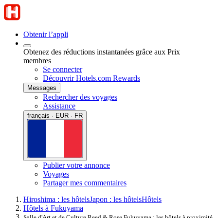
Obtenir l’appli
Obtenez des réductions instantanées grâce aux Prix
membres
Se connecter
Découvrir Hotels.com Rewards
Messages
Rechercher des voyages
Assistance
français · EUR · FR
Publier votre annonce
Voyages
Partager mes commentaires
Hiroshima : les hôtels
Japon : les hôtels
Hôtels
Hôtels à Fukuyama
Salle d'Art et de Culture Reed & Rose Fukuyama : les hôtels à proximité