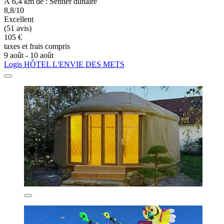
À 6,4 km de : Sentier dunaire
8,8/10
Excellent
(51 avis)
105 €
taxes et frais compris
9 août - 10 août
Logis HÔTEL L'ENVIE DES METS