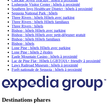
Cascade Seven Teacups : hôtels à proximité
Lodgepole Visitor Center : hôtels à proximité
Southern Inyo Healthcare District : hôtels à proximité
Sequoia National Park : hôtels
Three Rivers : hôtels Hôtels avec parking
Three Rivers : hôtels Hôtels familiaux
Three Rivers : hôtels
Bishop : hôtels Hôtels avec parking
Bishop : hôtels Hôtels avec petit-déjeuner gratuit
Bishop : hôtels Hôtels familiaux
Bishop : hôtels
Lone Pine : hôtels Hôtels avec parking
Lone Pine : hôtels 2 étoiles
Eagle Mountain Casino : hôtels à proximité
Lac de Pine Flat : Hôtels LGBTQIA+ friendly à proximité
Laws Railroad Museum : hôtels à proximité
Forêt nationale de Sequoia : hôtels à proximité
Destinations phares