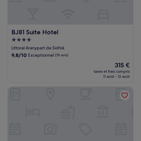
BJ81 Suite Hotel
BJ81 Suite Hotel
Hébergement
4.0 étoiles
Littoral Aranypart de Siófok
9.8
9,8/10
Exceptionnel
(19 avis)
sur
Le
315 €
10,
nouveau
Exceptionnel,
taxes et frais compris
prix
11 août - 12 août
(19 avis)
est
de
Hotel Csopak Resort & Lake
315 €