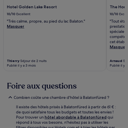
Hotel Golden Lake Resort
The House
10/10
Excellent
10/10
Excel
"Très calme, propre, au pied du lac Balaton."
"Tout étai
Masquer
prestation
spéciale a
compéten
cet établi
Masquer
Thierry
Séjour de 2 nuits
Arnaud
Séj
Publié il y a 3 mois
Publié il y 
Foire aux questions
Combien coûte une chambre d'hôtel à Balatonfüred ?
Il existe des hôtels prisés à Balatonfüred à partir de 61 € :
de quoi satisfaire tous les budgets et toutes les envies !
Pour trouver un
hôtel abordable à Balatonfüred
qui
répond à tous vos besoins, n'hésitez pas à utiliser les
filtres disponibles sur Hotels.com et à trier les hôtels par