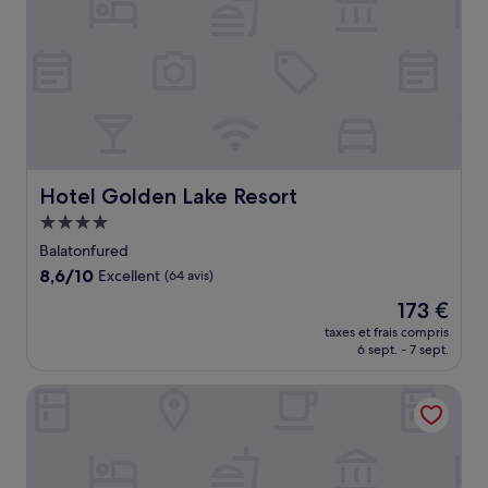
Hotel Golden Lake Resort
Hotel Golden Lake Resort
Hébergement
4.0 étoiles
Balatonfured
8.6
8,6/10
Excellent
(64 avis)
sur
Le
173 €
10,
nouveau
Excellent,
taxes et frais compris
prix
6 sept. - 7 sept.
(64 avis)
est
de
Hunguest BÁL Resort
173 €