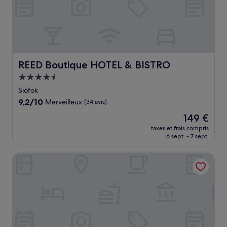
REED Boutique HOTEL & BISTRO
REED Boutique HOTEL & BISTRO
Hébergement
4.5 étoiles
Siófok
9.2
9,2/10
Merveilleux
(34 avis)
sur
Le
149 €
10,
nouveau
Merveilleux,
taxes et frais compris
prix
6 sept. - 7 sept.
(34 avis)
est
de
BJ81 Suite Hotel
149 €