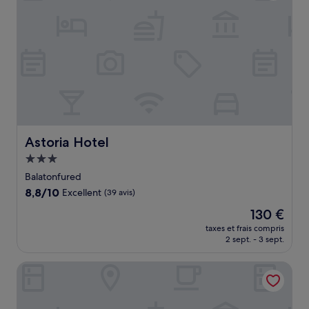
Astoria Hotel
Astoria Hotel
Hébergement
3.0 étoiles
Balatonfured
8.8
8,8/10
Excellent
(39 avis)
sur
Le
130 €
10,
nouveau
Excellent,
taxes et frais compris
prix
2 sept. - 3 sept.
(39 avis)
est
de
Hotel Golden Lake Resort
130 €