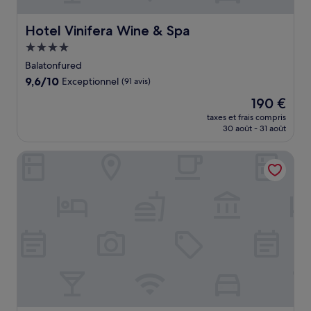
Hotel Vinifera Wine & Spa
Hotel Vinifera Wine & Spa
Hébergement
4.0 étoiles
Balatonfured
9.6
9,6/10
Exceptionnel
(91 avis)
sur
Le
190 €
10,
nouveau
Exceptionnel,
taxes et frais compris
prix
30 août - 31 août
(91 avis)
est
de
Anna Grand Hotel
190 €