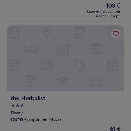
sur
Le
103 €
10,
nouveau
Très
taxes et frais compris
prix
6 sept. - 7 sept.
bien,
est
(27 avis)
de
the Herbalist
103 €
the Herbalist
the Herbalist
Hébergement
3.0 étoiles
Tihany
10.0
10/10
Exceptionnel
(11 avis)
sur
Le
61 €
10,