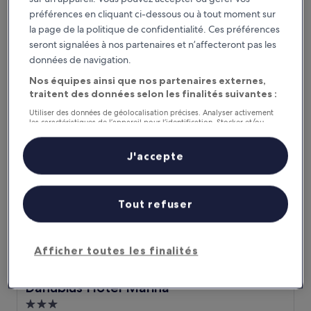
Hébergement
préférences en cliquant ci-dessous ou à tout moment sur
5.0 étoiles
Balatonfured
la page de la politique de confidentialité. Ces préférences
9.6
9,6/10
seront signalées à nos partenaires et n’affecteront pas les
Exceptionnel
(20 avis)
sur
données de navigation.
Le
206 €
10,
nouveau
Nos équipes ainsi que nos partenaires externes,
Exceptionnel,
taxes et frais compris
prix
31 août - 1 sept.
(20 avis)
traitent des données selon les finalités suivantes :
est
Utiliser des données de géolocalisation précises. Analyser activement
de
Danubius Hotel Marina
les caractéristiques de l’appareil pour l’identification. Stocker et/ou
206 €
accéder à des informations sur un appareil. Publicités et contenu
personnalisés, mesure de performance des publicités et du contenu,
études d’audience et développement de services.
J'accepte
Liste de nos partenaires (fournisseurs)
Tout refuser
Afficher toutes les finalités
Danubius Hotel Marina
Danubius Hotel Marina
Hébergement