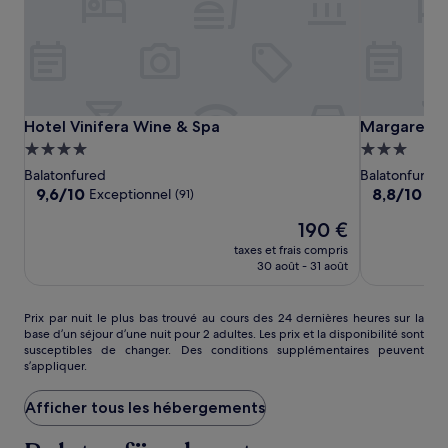
Hotel
Hotel
Margareta
Hotel Vinifera Wine & Spa
Margareta H
Hotel Vinifera Wine & Spa
Margareta 
Vinifera
Vinifera
Hotel
Hébergement
Hébergeme
Wine
Wine
4.0 étoiles
3.0 étoiles
Balatonfured
Balatonfured
&
&
9.6
8.8
9,6/10
8,8/10
Exceptionnel
Exc
(91)
Spa
Spa
sur
sur
Le
190 €
10,
10,
nouveau
Exceptionnel,
Excellent,
taxes et frais compris
prix
(91)
(23)
30 août - 31 août
est
de
190 €
Prix
Prix par nuit le plus bas trouvé au cours des 24 dernières heures sur la
base d’un séjour d’une nuit pour 2 adultes. Les prix et la disponibilité sont
par
susceptibles de changer. Des conditions supplémentaires peuvent
nuit
s’appliquer.
le
plus
Afficher tous les hébergements
bas
trouvé
au