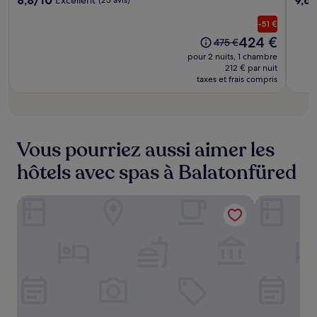
Spa
sur
sur
10,
10,
-51 €
Excellent,
Exce
Le
424 €
L’ancien
475 €
(23 avis)
(91 av
nouveau
prix
pour 2 nuits, 1 chambre
prix
était
212 € par nuit
est
taxes et frais compris
de
de
475 €
424 €
Vous pourriez aussi aimer les
hôtels avec spas à Balatonfüred
Anna Grand Hotel
Hotel Vinif