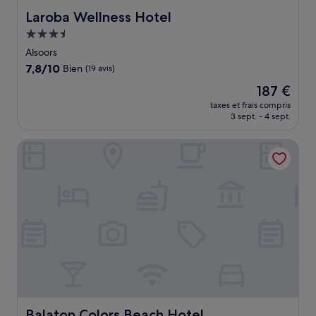
Laroba Wellness Hotel
Laroba Wellness Hotel
Hébergement
3.5 étoiles
Alsoors
7.8
7,8/10
Bien
(19 avis)
sur
Le
187 €
10,
nouveau
Bien,
taxes et frais compris
prix
3 sept. - 4 sept.
(19 avis)
est
de
Balaton Colors Beach Hotel
187 €
Balaton Colors Beach Hotel
Balaton Colors Beach Hotel