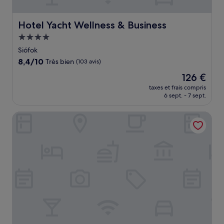
Hotel Yacht Wellness & Business
Hotel Yacht Wellness & Business
Hébergement
4.0 étoiles
Siófok
8.4
8,4/10
Très bien
(103 avis)
sur
Le
126 €
10,
nouveau
Très
taxes et frais compris
prix
6 sept. - 7 sept.
bien,
est
(103 avis)
de
Laroba Wellness Hotel
126 €