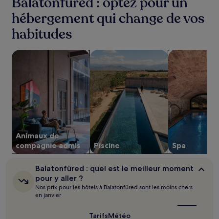
Balatonfüred : optez pour un
cours
hébergement qui change de vos
des
24 dernières
habitudes
heures
sur
la
Rechercher des hébergements acceptant les animaux de 
Rechercher des hébergements avec 
Rechercher de
base
d’un
séjour
d’une
nuit
pour
2 adultes.
Les
prix
Animaux de
et
compagnie admis
Piscine
Spa
la
disponibilité
sont
Balatonfüred :
Balatonfüred : quel est le meilleur moment
susceptibles
quel
pour y aller ?
de
est
Nos prix pour les hôtels à Balatonfüred sont les moins chers
le
changer.
en janvier
meilleur
Des
moment
conditions
pour
Tarifs
Météo
supplémentaires