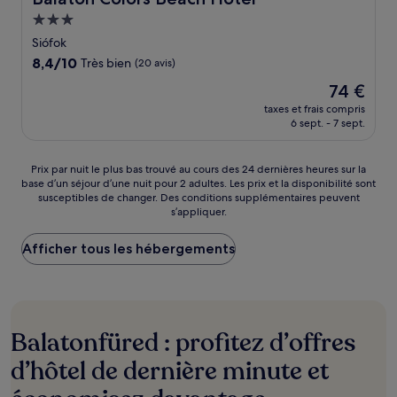
Hébergement
3.0 étoiles
Siófok
8.4
8,4/10
Très bien
(20 avis)
sur
Le
74 €
10,
nouveau
Très
taxes et frais compris
prix
6 sept. - 7 sept.
bien,
est
(20 avis)
de
74 €
Prix
Prix par nuit le plus bas trouvé au cours des 24 dernières heures sur la
base d’un séjour d’une nuit pour 2 adultes. Les prix et la disponibilité sont
par
susceptibles de changer. Des conditions supplémentaires peuvent
nuit
s’appliquer.
le
plus
Afficher tous les hébergements
bas
trouvé
au
cours
des
24 dernières
Balatonfüred : profitez d’offres
heures
sur
d’hôtel de dernière minute et
la
base