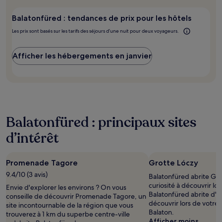
y
peuvent
aller ?
s’appliquer.
Balatonfüred : tendances de prix pour les hôtels
Les prix sont basés sur les tarifs des séjours d’une nuit pour deux voyageurs.
Afficher les hébergements en janvier
Balatonfüred : principaux sites
d’intérêt
Promenade Tagore
Grotte Lóczy
9.4/10 (3 avis)
Balatonfüred abrite Gro
curiosité à découvrir lor
Envie d'explorer les environs ? On vous
Balatonfüred abrite d'au
conseille de découvrir Promenade Tagore, un
découvrir lors de votre 
site incontournable de la région que vous
Balaton.
trouverez à 1 km du superbe centre-ville
Afficher moins