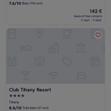
7.6
7,6/10
Bien
(106 avis)
sur
Le
142 €
10,
nouveau
Bien,
taxes et frais compris
prix
2 sept. - 3 sept.
(106 avis)
est
de
Club Tihany Resort
142 €
Club Tihany Resort
Club Tihany Resort
Hébergement
4.0 étoiles
Tihany
8.4
8,4/10
Très bien
(27 avis)