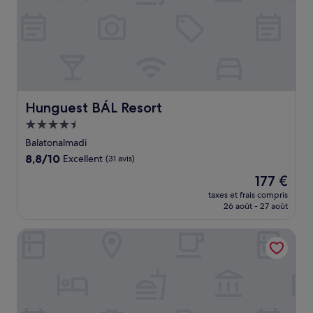
Hunguest BÁL Resort
Hunguest BÁL Resort
Hébergement
4.5 étoiles
Balatonalmadi
8.8
8,8/10
Excellent
(31 avis)
sur
Le
177 €
10,
nouveau
Excellent,
taxes et frais compris
prix
26 août - 27 août
(31 avis)
est
de
REED Boutique HOTEL & BISTRO
177 €