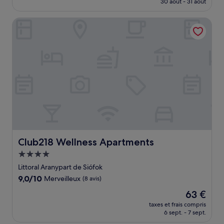
30 août - 31 août
(20 avis)
est
de
Club218 Wellness Apartments
253 €
Club218 Wellness Apartments
Club218 Wellness Apartments
Hébergement
4.0 étoiles
Littoral Aranypart de Siófok
9.0
9,0/10
Merveilleux
(8 avis)
sur
Le
63 €
10,
nouveau
Merveilleux,
taxes et frais compris
prix
6 sept. - 7 sept.
(8 avis)
est