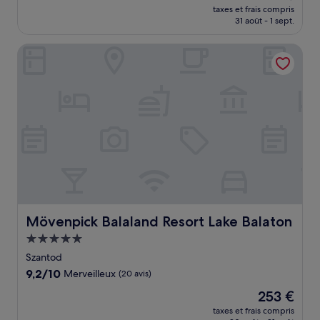
nouveau
Exceptionnel,
taxes et frais compris
prix
31 août - 1 sept.
(11 avis)
est
de
Mövenpick Balaland Resort Lake Balaton
61 €
Mövenpick Balaland Resort Lake Balaton
Mövenpick Balaland Resort Lake Balaton
Hébergement
5.0 étoiles
Szantod
9.2
9,2/10
Merveilleux
(20 avis)
sur
Le
253 €
10,
nouveau
Merveilleux,
taxes et frais compris
prix