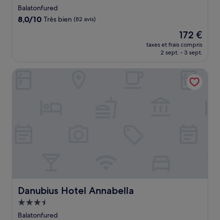
3.0 étoiles
Balatonfured
8.0
8,0/10
Très bien
(82 avis)
sur
Le
172 €
10,
nouveau
Très
taxes et frais compris
prix
2 sept. - 3 sept.
bien,
est
(82 avis)
de
Danubius Hotel Annabella
172 €
Danubius Hotel Annabella
Danubius Hotel Annabella
Hébergement
3.5 étoiles
Balatonfured