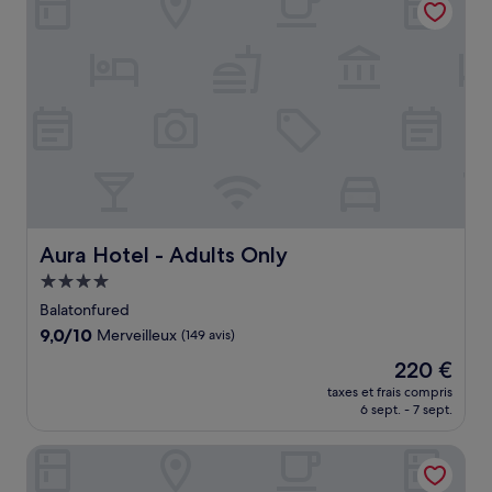
137 €
Aura Hotel - Adults Only
Aura Hotel - Adults Only
Hébergement
4.0 étoiles
Balatonfured
9.0
9,0/10
Merveilleux
(149 avis)
sur
Le
220 €
10,
nouveau
Merveilleux,
taxes et frais compris
prix
6 sept. - 7 sept.
(149 avis)
est
de
Astoria Hotel
220 €