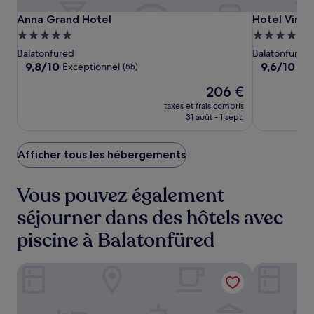
Anna
Anna
Hotel
Anna Grand Hotel
Hotel Vinif
Anna Grand Hotel
Hotel Vinif
Grand
Grand
Vinifera
Hébergement
Hébergeme
Hotel
Hotel
Wine
5.0 étoiles
4.0 étoiles
Balatonfured
Balatonfured
&
9.8
9.6
9,8/10
9,6/10
Exceptionnel
Exc
(55)
Spa
sur
sur
Le
206 €
10,
10,
nouveau
Exceptionnel,
Exceptionne
taxes et frais compris
prix
(55)
(91)
31 août - 1 sept.
est
de
206 €
Afficher tous les hébergements
Vous pouvez également
séjourner dans des hôtels avec
piscine à Balatonfüred
Hotel Vinifera Wine & Spa
Margareta H