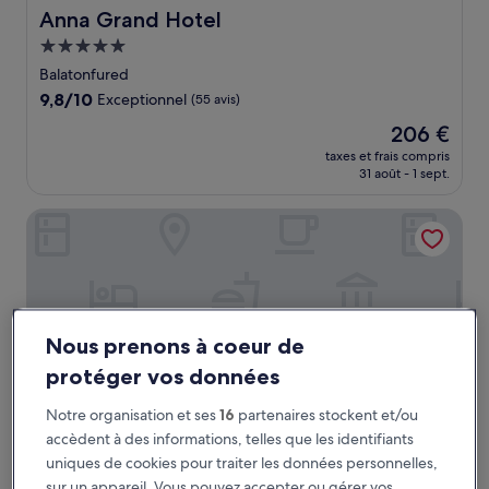
Anna Grand Hotel
Anna Grand Hotel
Hébergement
5.0 étoiles
Balatonfured
9.8
9,8/10
Exceptionnel
(55 avis)
sur
Le
206 €
10,
nouveau
Exceptionnel,
taxes et frais compris
prix
31 août - 1 sept.
(55 avis)
est
de
LUA Resort Balatonfüred
206 €
Nous prenons à coeur de
protéger vos données
Notre organisation et ses
16
partenaires stockent et/ou
accèdent à des informations, telles que les identifiants
uniques de cookies pour traiter les données personnelles,
LUA Resort Balatonfüred
LUA Resort Balatonfüred
sur un appareil. Vous pouvez accepter ou gérer vos