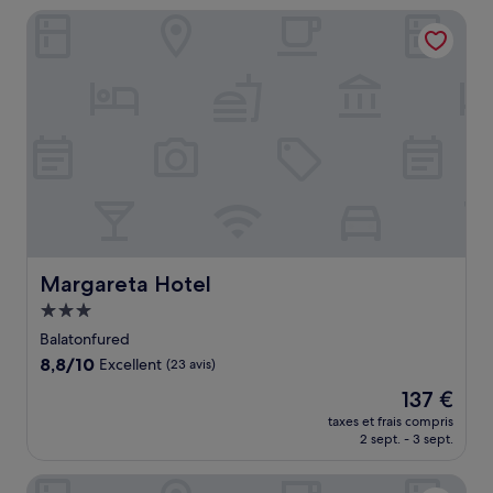
de
Margareta Hotel
63 €
Margareta Hotel
Margareta Hotel
Hébergement
3.0 étoiles
Balatonfured
8.8
8,8/10
Excellent
(23 avis)
sur
Le
137 €
10,
nouveau
Excellent,
taxes et frais compris
prix
2 sept. - 3 sept.
(23 avis)
est
de
Aura Hotel - Adults Only