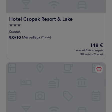
Hotel Csopak Resort & Lake
Hotel Csopak Resort & Lake
Hébergement
3.0 étoiles
Csopak
9.0
9,0/10
Merveilleux
(11 avis)
sur
Le
148 €
10,
nouveau
Merveilleux,
taxes et frais compris
prix
30 août - 31 août
(11 avis)
est
de
Hotel Yacht Wellness & Business
148 €