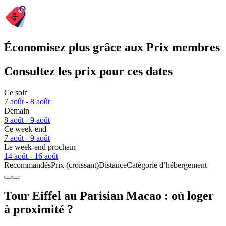
Économisez plus grâce aux Prix membres
Consultez les prix pour ces dates
Ce soir
7 août - 8 août
Demain
8 août - 9 août
Ce week-end
7 août - 9 août
Le week-end prochain
14 août - 16 août
Recommandés
Prix (croissant)
Distance
Catégorie d’hébergement
Tour Eiffel au Parisian Macao : où loger
à proximité ?