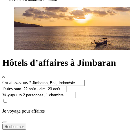
Hôtels d’affaires à Jimbaran
Où allez-vous ?
Dates
Voyageurs
Je voyage pour affaires
Rechercher