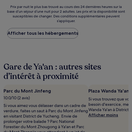
de
12 €
Prix
Prix par nuit le plus bas trouvé au cours des 24 dernières heures sur la
base d’un séjour d’une nuit pour 2 adultes. Les prix et la disponibilité sont
par
susceptibles de changer. Des conditions supplémentaires peuvent
nuit
s’appliquer.
le
plus
Afficher tous les hébergements
bas
trouvé
au
cours
des
24 dernières
Gare de Ya'an : autres sites
heures
sur
d’intérêt à proximité
la
base
d’un
Parc du Mont Jinfeng
Plaza Wanda Ya'an
séjour
d’une
10.0/10 (2 avis)
Si vous trouvez que votr
nuit
besoin d'exercice, mette
Si vous aimez vous délasser dans un cadre de
pour
Wanda Ya'an à District
verdure, faites un saut à Parc du Mont Jinfeng
2 adultes.
Afficher moins
en visitant District de Yucheng. Envie de
Les
prolonger votre balade ? Parc National
prix
Forestier du Mont Zhougong à Ya'an et Parc
et