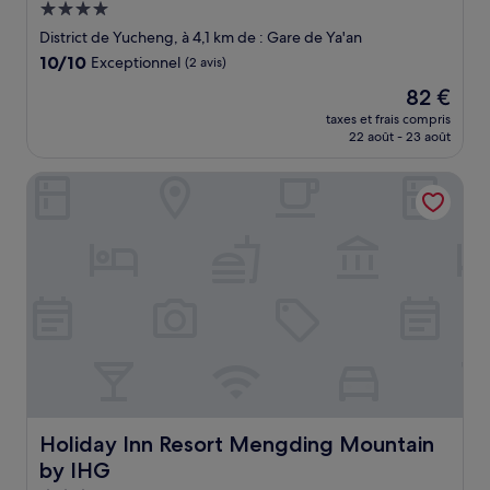
Hébergement
4.0 étoiles
District de Yucheng, à 4,1 km de : Gare de Ya'an
10.0
10/10
Exceptionnel
(2 avis)
sur
Le
82 €
10,
nouveau
Exceptionnel,
taxes et frais compris
prix
22 août - 23 août
(2 avis)
est
de
Holiday Inn Resort Mengding Mountain by IHG
82 €
Holiday Inn Resort Mengding Mountain by IHG
Holiday Inn Resort Mengding Mountain
by IHG