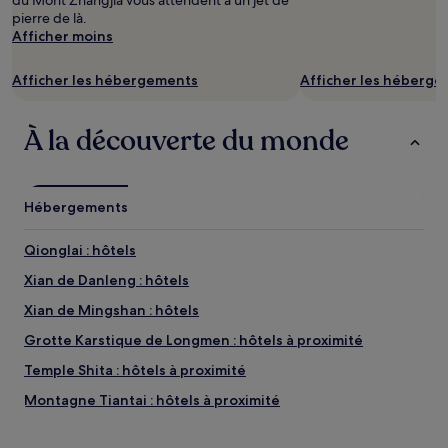
du Mont Zhangjia vous attendent à un jet de
la
pierre de là.
disponibilité
Afficher moins
sont
susceptibles
de
Afficher les hébergements
Afficher les héberg
changer.
Des
À la découverte du monde
conditions
supplémentaires
peuvent
s’appliquer.
Hébergements
Qionglai : hôtels
Xian de Danleng : hôtels
Xian de Mingshan : hôtels
Grotte Karstique de Longmen : hôtels à proximité
Temple Shita : hôtels à proximité
Montagne Tiantai : hôtels à proximité
Montagne Chonggu : hôtels à proximité