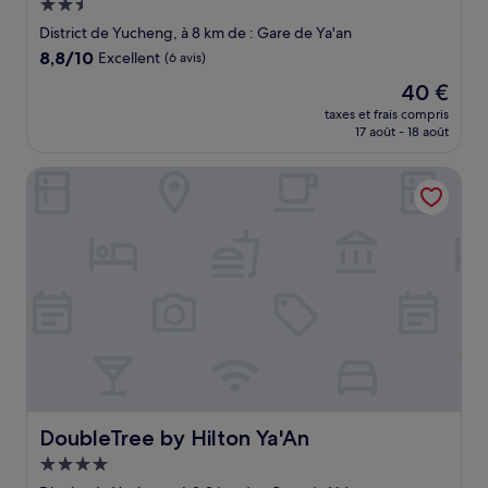
Hébergement
2.5 étoiles
District de Yucheng, à 8 km de : Gare de Ya'an
8.8
8,8/10
Excellent
(6 avis)
sur
Le
40 €
10,
nouveau
Excellent,
taxes et frais compris
prix
17 août - 18 août
(6 avis)
est
de
DoubleTree by Hilton Ya'An
40 €
DoubleTree by Hilton Ya'An
DoubleTree by Hilton Ya'An
Hébergement