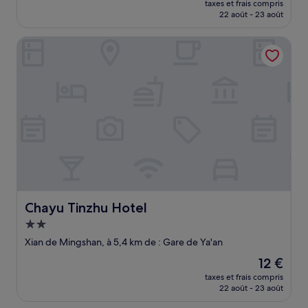
taxes et frais compris
prix
22 août - 23 août
est
de
Chayu Tinzhu Hotel
20 €
Chayu Tinzhu Hotel
Chayu Tinzhu Hotel
Hébergement
2.0 étoiles
Xian de Mingshan, à 5,4 km de : Gare de Ya'an
Le
12 €
nouveau
taxes et frais compris
prix
22 août - 23 août
est