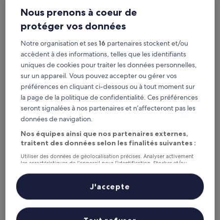
Nous prenons à coeur de
Ce soir
Demain
9 août - 10 août
10 août - 11 août
protéger vos données
Le week-end prochain
Dans deux semaines
Notre organisation et ses
16
partenaires stockent et/ou
14 août - 16 août
21 août - 23 août
accèdent à des informations, telles que les identifiants
Gare de Ya'an : les 5 meilleurs
uniques de cookies pour traiter les données personnelles,
sur un appareil. Vous pouvez accepter ou gérer vos
hôtels à proximité en un coup
préférences en cliquant ci-dessous ou à tout moment sur
d’œil
la page de la politique de confidentialité. Ces préférences
seront signalées à nos partenaires et n’affecteront pas les
Crowne Plaza Ya an by IHG
— District de Yucheng, à 4,1 km de :
données de navigation.
Gare de Ya'an. Hôtel 4 étoiles. Avis voyageurs : 10/10 —
Exceptionnel.
Nos équipes ainsi que nos partenaires externes,
traitent des données selon les finalités suivantes :
Holiday Inn Resort Mengding Mountain by IHG
— District de
Yucheng, à 3,3 km de : Gare de Ya'an. Hôtel 3 étoiles. Avis
Utiliser des données de géolocalisation précises. Analyser activement
voyageurs : 10/10 — Exceptionnel.
les caractéristiques de l’appareil pour l’identification. Stocker et/ou
accéder à des informations sur un appareil. Publicités et contenu
Holiday Inn Express Ya'An City Center by IHG
— District de
personnalisés, mesure de performance des publicités et du contenu,
études d’audience et développement de services.
Yucheng, à 8 km de : Gare de Ya'an. Hôtel 2.5 étoiles. Avis
J'accepte
voyageurs : 8,8/10 — Excellent.
Liste de nos partenaires (fournisseurs)
DoubleTree by Hilton Ya'An
— District de Yucheng, à 3,3 km de :
Gare de Ya'an. Hôtel 4 étoiles.