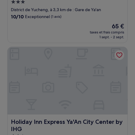
Hébergement
3.0 étoiles
District de Yucheng, à 3,3 km de : Gare de Ya'an
10.0
10/10
Exceptionnel
(1 avis)
sur
Le
65 €
10,
nouveau
Exceptionnel,
taxes et frais compris
prix
1 sept. - 2 sept.
(1 avis)
est
de
Holiday Inn Express Ya'An City Center by IHG
65 €
Holiday Inn Express Ya'An City Center by IHG
Holiday Inn Express Ya'An City Center by
IHG