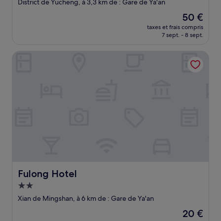
4.0 étoiles
District de Yucheng, à 3,3 km de : Gare de Ya'an
Le
50 €
nouveau
taxes et frais compris
prix
7 sept. - 8 sept.
est
de
Fulong Hotel
50 €
Fulong Hotel
Fulong Hotel
Hébergement
2.0 étoiles
Xian de Mingshan, à 6 km de : Gare de Ya'an
Le
20 €
nouveau