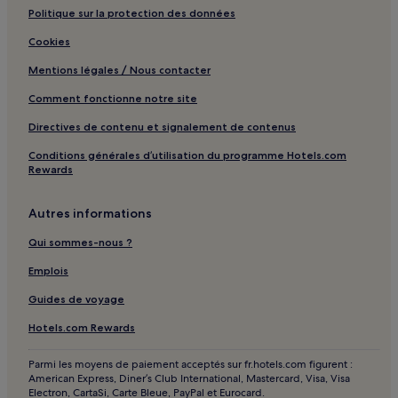
Politique sur la protection des données
Ya'an : hôtels Hôtels avec petit-déjeuner gratuit
Cookies
Ya'an : hôtels Hôtels pas chers
Mentions légales / Nous contacter
Plaza Wanda Ya'an : hôtels à proximité
Comment fonctionne notre site
Gorge de Bifeng : hôtels à proximité
Directives de contenu et signalement de contenus
Ville Ancienne de Pingle : hôtels à proximité
Conditions générales d’utilisation du programme Hotels.com
Université Agricole du Sichuan : hôtels à proximité
Rewards
Autres informations
Qui sommes-nous ?
Emplois
Guides de voyage
Hotels.com Rewards
Parmi les moyens de paiement acceptés sur fr.hotels.com figurent :
American Express, Diner’s Club International, Mastercard, Visa, Visa
Electron, CartaSi, Carte Bleue, PayPal et Eurocard.