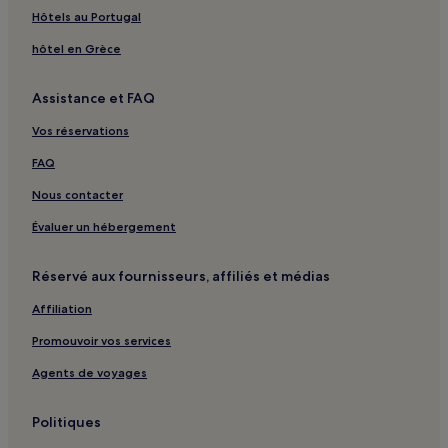
Hôtels au Portugal
Dandong : hôtels
hôtel en Grèce
Parc de la Perle de la Rivière Yalu : hôtels à proximité
Géoparc National de Dalian Bingyu : hôtels à proximité
Assistance et FAQ
District de Yuanbao : hôtels
Vos réservations
Centre-Ville de Dandong : hôtels
FAQ
District de Zhen'an : hôtels
Nous contacter
Évaluer un hébergement
Réservé aux fournisseurs, affiliés et médias
Affiliation
Promouvoir vos services
Agents de voyages
Politiques