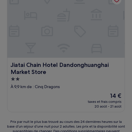
Jiatai Chain Hotel Dandonghuanghai Market Store
Jiatai Chain Hotel Dandonghuanghai
Market Store
Hébergement
2.0 étoiles
À 9,9 km de : Cinq Dragons
Le
14 €
nouveau
taxes et frais compris
prix
20 août - 21 août
est
de
14 €
Prix
Prix par nuit le plus bas trouvé au cours des 24 dernières heures sur la
base d’un séjour d’une nuit pour 2 adultes. Les prix et la disponibilité sont
par
susceptibles de changer. Des conditions supplémentaires peuvent