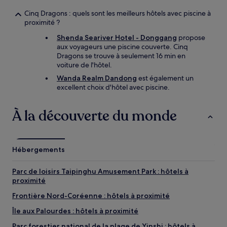
Cinq Dragons : quels sont les meilleurs hôtels avec piscine à
proximité ?
Shenda Seariver Hotel - Donggang
propose
aux voyageurs une piscine couverte. Cinq
Dragons se trouve à seulement 16 min en
voiture de l'hôtel.
Wanda Realm Dandong
est également un
excellent choix d'hôtel avec piscine.
À la découverte du monde
Hébergements
Parc de loisirs Taipinghu Amusement Park : hôtels à
proximité
Frontière Nord-Coréenne : hôtels à proximité
Île aux Palourdes : hôtels à proximité
Parc forestier national de la plage de Yinshi : hôtels à