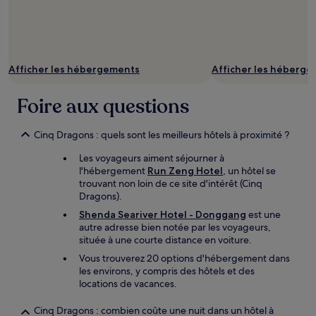
susceptibles
de
changer.
Des
conditions
supplémentaires
Afficher les hébergements
Afficher les héberg
peuvent
s’appliquer.
Foire aux questions
Cinq Dragons : quels sont les meilleurs hôtels à proximité ?
Les voyageurs aiment séjourner à
l'hébergement
Run Zeng Hotel
, un hôtel se
trouvant non loin de ce site d'intérêt (Cinq
Dragons).
Shenda Seariver Hotel - Donggang
est une
autre adresse bien notée par les voyageurs,
située à une courte distance en voiture.
Vous trouverez 20 options d'hébergement dans
les environs, y compris des hôtels et des
locations de vacances.
Cinq Dragons : combien coûte une nuit dans un hôtel à