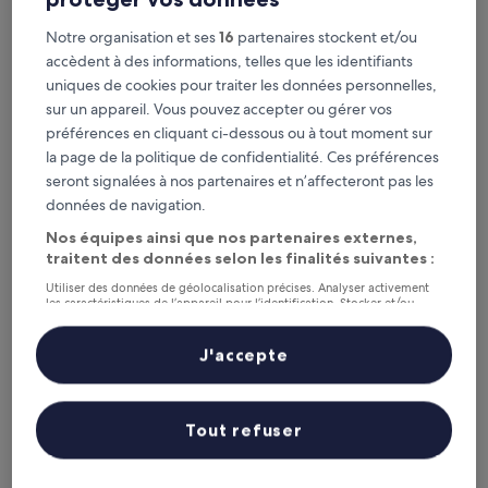
Ce soir
Demain
Notre organisation et ses
16
partenaires stockent et/ou
6 août - 7 août
7 août - 8 août
accèdent à des informations, telles que les identifiants
Ce week-end
Le week-end prochain
uniques de cookies pour traiter les données personnelles,
7 août - 9 août
14 août - 16 août
sur un appareil. Vous pouvez accepter ou gérer vos
préférences en cliquant ci-dessous ou à tout moment sur
Cinq Dragons : les 5 meilleurs
la page de la politique de confidentialité. Ces préférences
hôtels à proximité en un coup
seront signalées à nos partenaires et n’affecteront pas les
données de navigation.
d’œil
Nos équipes ainsi que nos partenaires externes,
Run Zeng Hotel
— À 9,2 km de : Cinq Dragons. Hôtel 4 étoiles.
traitent des données selon les finalités suivantes :
Avis voyageurs : 9,0/10 — Merveilleux.
Utiliser des données de géolocalisation précises. Analyser activement
Jiatai Chain Hotel Dandonghuanghai Market Store
— À 9,9 km
les caractéristiques de l’appareil pour l’identification. Stocker et/ou
accéder à des informations sur un appareil. Publicités et contenu
de : Cinq Dragons. Hôtel 2 étoiles.
personnalisés, mesure de performance des publicités et du contenu,
études d’audience et développement de services.
Recommandés
Prix (croissant)
Di
J'accepte
Liste de nos partenaires (fournisseurs)
Cinq Dragons : où loger à
proximité ?
Tout refuser