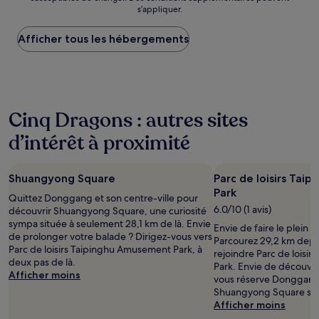
nuit
s’appliquer.
le
plus
Afficher tous les hébergements
bas
trouvé
au
cours
des
24 dernières
Cinq Dragons : autres sites
heures
sur
d’intérêt à proximité
la
base
d’un
Shuangyong Square
Parc de loisirs Ta
séjour
Park
d’une
Quittez Donggang et son centre-ville pour
nuit
6.0/10 (1 avis)
découvrir Shuangyong Square, une curiosité
pour
sympa située à seulement 28,1 km de là. Envie
Envie de faire le plein d
2 adultes.
de prolonger votre balade ? Dirigez-vous vers
Parcourez 29,2 km dep
Les
Parc de loisirs Taipinghu Amusement Park, à
rejoindre Parc de loisi
prix
deux pas de là.
Park. Envie de découvri
et
Afficher moins
vous réserve Donggang 
la
Shuangyong Square s'ét
disponibilité
Afficher moins
sont