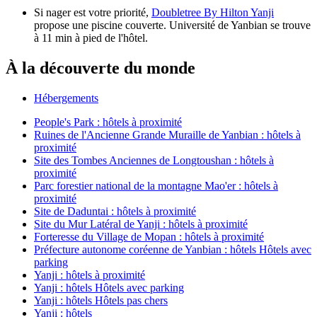
Si nager est votre priorité,
Doubletree By Hilton Yanji
propose une piscine couverte. Université de Yanbian se trouve
à 11 min à pied de l'hôtel.
À la découverte du monde
Hébergements
People's Park : hôtels à proximité
Ruines de l'Ancienne Grande Muraille de Yanbian : hôtels à
proximité
Site des Tombes Anciennes de Longtoushan : hôtels à
proximité
Parc forestier national de la montagne Mao'er : hôtels à
proximité
Site de Daduntai : hôtels à proximité
Site du Mur Latéral de Yanji : hôtels à proximité
Forteresse du Village de Mopan : hôtels à proximité
Préfecture autonome coréenne de Yanbian : hôtels Hôtels avec
parking
Yanji : hôtels à proximité
Yanji : hôtels Hôtels avec parking
Yanji : hôtels Hôtels pas chers
Yanji : hôtels