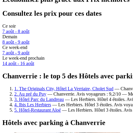
Consultez les prix pour ces dates
Ce soir
7 août - 8 août
Demain
8 août - 9 août
Ce week-end
7 août - 9 août
Le week-end prochain
14 août - 16 août
Chanverrie : le top 5 des Hôtels avec park
1. The Originals City, Hôtel La Verriaire, Cholet Sud
— Chanverr
2. Au pré du Puy
— Chanverrie. Avis voyageurs : 9,2/10 — Me
3. Hôtel Parc du Landreau
— Les Herbiers. Hôtel 4 étoiles. Av
4. Ibis Les Herbiers
— Les Herbiers. Hôtel 3 étoiles. Avis voya
5. Hôtel-Restaurant Aloé
— Les Herbiers. Hôtel 3 étoiles. Avis
Hôtels avec parking à Chanverrie