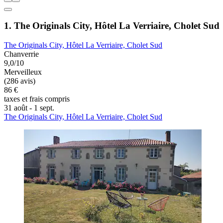
1. The Originals City, Hôtel La Verriaire, Cholet Sud
The Originals City, Hôtel La Verriaire, Cholet Sud
Chanverrie
9,0/10
Merveilleux
(286 avis)
86 €
taxes et frais compris
31 août - 1 sept.
The Originals City, Hôtel La Verriaire, Cholet Sud