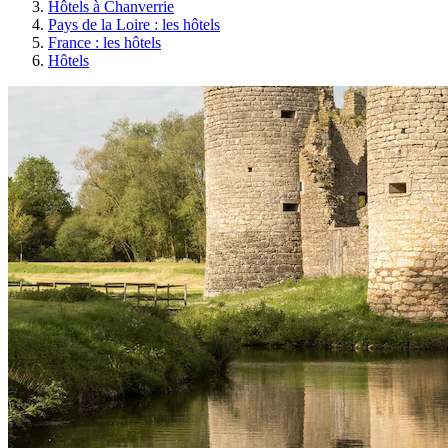
Hôtels à Chanverrie
Pays de la Loire : les hôtels
France : les hôtels
Hôtels