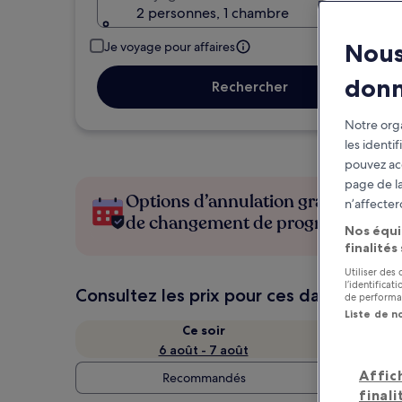
2 personnes, 1 chambre
Nous
Je voyage pour affaires
don
Rechercher
Notre orga
les identi
pouvez ac
page de la
Options d’annulation gratuite en c
n’affecter
de changement de programme
Nos équi
finalités
Utiliser des
l’identifica
Consultez les prix pour ces dates
de performan
Liste de n
Ce soir
6 août - 7 août
Affic
Recommandés
finali