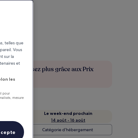
s, telles que
pareil. Vous
t sur la
tenaires et
Économisez plus grâce aux Prix
membres
lon les
il pour
nnalisés, mesure
Le week-end prochain
14 août - 16 août
Catégorie d’hébergement
ccepte