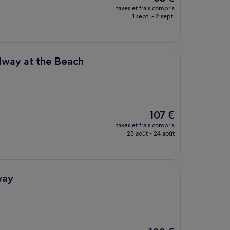
nouveau
taxes et frais compris
prix
1 sept. - 2 sept.
est
de
63 €
 Beach
adway at the Beach
Le
107 €
nouveau
taxes et frais compris
prix
23 août - 24 août
est
de
107 €
way