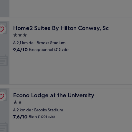
(529 avis)
Home2 Suites By Hilton Conway, Sc
Home2 Suites By Hilton Conway, Sc
Hébergement
3.0 étoiles
À 2,1 km de : Brooks Stadium
9.4
9,4/10
Exceptionnel
(213 avis)
sur
10,
Exceptionnel,
(213 avis)
Econo Lodge at the University
Econo Lodge at the University
Hébergement
2.0 étoiles
À 2 km de : Brooks Stadium
7.6
7,6/10
Bien
(1 001 avis)
sur
10,