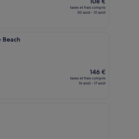
Le
108 €
nouveau
taxes et frais compris
prix
30 août - 31 août
est
de
108 €
e Beach
Le
146 €
nouveau
taxes et frais compris
prix
16 août - 17 août
est
de
146 €