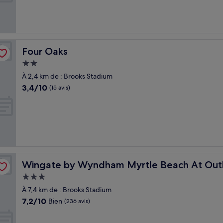
Bien,
(1 001 avis)
Four Oaks
Four Oaks
Hébergement
2.0 étoiles
À 2,4 km de : Brooks Stadium
3.4
3,4/10
(15 avis)
sur
10,
(15 avis)
Wingate by Wyndham Myrtle Beach At Outlets
Wingate by Wyndham Myrtle Beach At Out
Hébergement
3.0 étoiles
À 7,4 km de : Brooks Stadium
7.2
7,2/10
Bien
(236 avis)
sur
10,