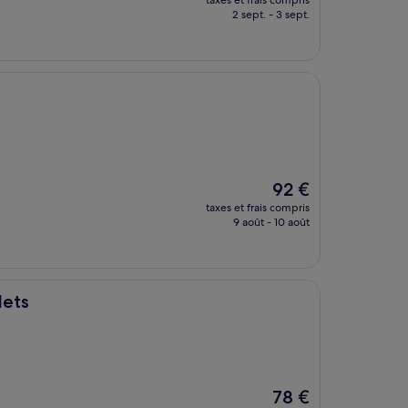
taxes et frais compris
prix
2 sept. - 3 sept.
est
de
74 €
Le
92 €
nouveau
taxes et frais compris
prix
9 août - 10 août
est
de
92 €
lets
Le
78 €