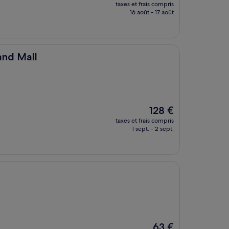
nouveau
taxes et frais compris
prix
16 août - 17 août
est
de
78 €
and Mall
Le
128 €
nouveau
taxes et frais compris
prix
1 sept. - 2 sept.
est
de
128 €
Le
63 €