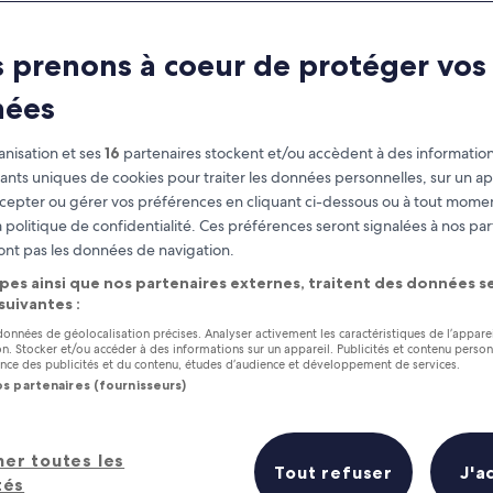
 prenons à coeur de protéger vos
nées
nisation et ses
16
partenaires stockent et/ou accèdent à des information
fiants uniques de cookies pour traiter les données personnelles, sur un ap
cepter ou gérer vos préférences en cliquant ci-dessous ou à tout momen
 politique de confidentialité. Ces préférences seront signalées à nos par
as
Gagnez des récompenses pour
ont pas les données de navigation.
chaque nuit séjournée
pes ainsi que nos partenaires externes, traitent des données se
 suivantes :
 données de géolocalisation précises. Analyser activement les caractéristiques de l’appare
tion. Stocker et/ou accéder à des informations sur un appareil. Publicités et contenu perso
ce des publicités et du contenu, études d’audience et développement de services.
os partenaires (fournisseurs)
Demain
Ce week-end
7 août - 8 août
7 août - 9 août
her toutes les
Prix (croissant)
Distance
Tout refuser
J'a
tés