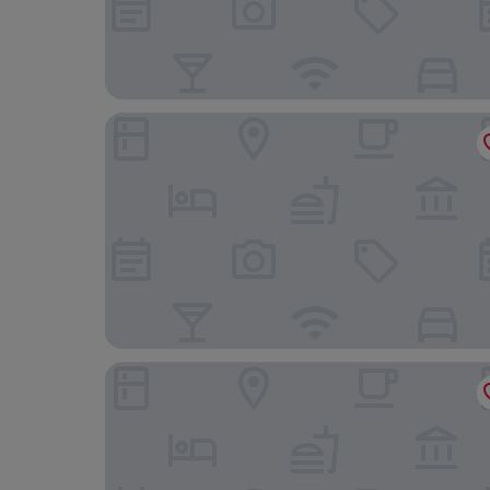
Hampton Inn Myrtle Beach Broadway at the Bea
712 INN