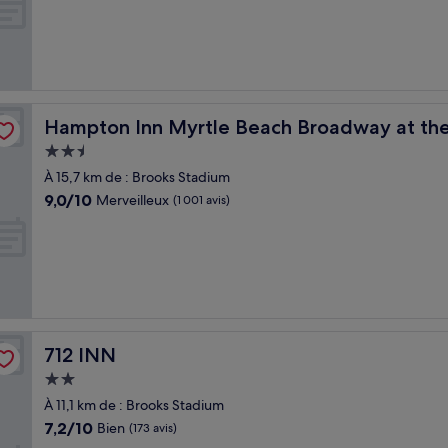
10,
Très
bien,
(818 avis)
ch
Hampton Inn Myrtle Beach Broadway at the Beach
Hampton Inn Myrtle Beach Broadway at th
Hébergement
2.5 étoiles
À 15,7 km de : Brooks Stadium
9.0
9,0/10
Merveilleux
(1 001 avis)
sur
10,
Merveilleux,
(1 001 avis)
712 INN
712 INN
Hébergement
2.0 étoiles
À 11,1 km de : Brooks Stadium
7.2
7,2/10
Bien
(173 avis)
sur