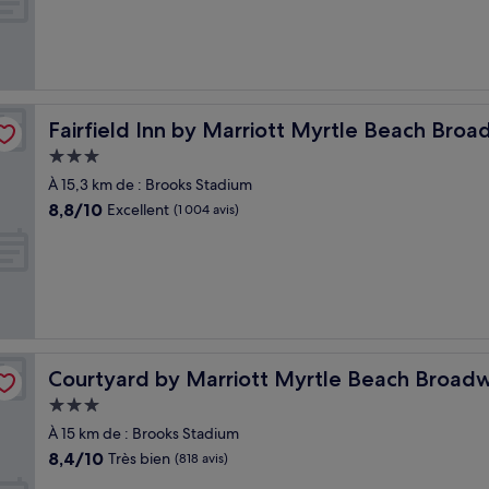
(898 avis)
 at the Beach
Fairfield Inn by Marriott Myrtle Beach Broadway at the
Fairfield Inn by Marriott Myrtle Beach Bro
Hébergement
3.0 étoiles
À 15,3 km de : Brooks Stadium
8.8
8,8/10
Excellent
(1 004 avis)
sur
10,
Excellent,
(1 004 avis)
Courtyard by Marriott Myrtle Beach Broadway
Courtyard by Marriott Myrtle Beach Broad
Hébergement
3.0 étoiles
À 15 km de : Brooks Stadium
8.4
8,4/10
Très bien
(818 avis)
sur