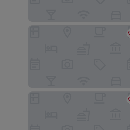
Hilton Garden Inn Myrtle Beach/Coastal Grand M
Econo Lodge Conway Central