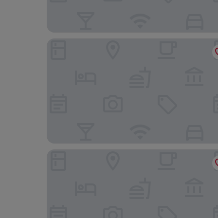
Four Oaks
Wingate by Wyndham Myrtle Beach At Outlets