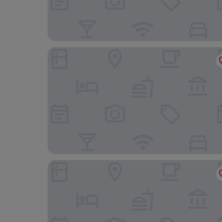
Fairfield Inn by Marriott Myrtle Beach Broadway
Courtyard by Marriott Myrtle Beach Broadway