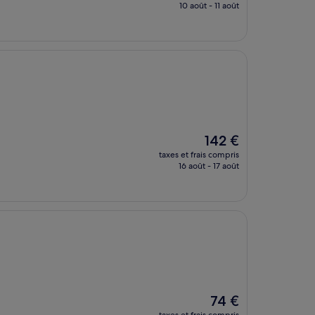
prix
10 août - 11 août
est
de
156 €
Le
142 €
nouveau
taxes et frais compris
prix
16 août - 17 août
est
de
142 €
Le
74 €
nouveau