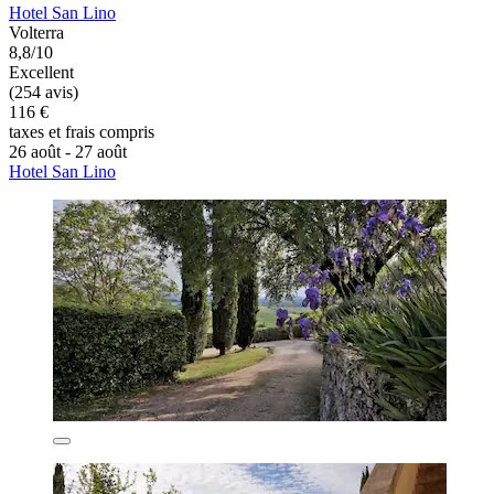
Hotel San Lino
Volterra
8,8/10
Excellent
(254 avis)
116 €
taxes et frais compris
26 août - 27 août
Hotel San Lino