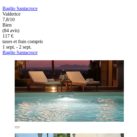
Baglio Santacroce
Valderice
7,8/10
Bien
(84 avis)
117 €
taxes et frais compris
1 sept. - 2 sept.
Baglio Santacroce