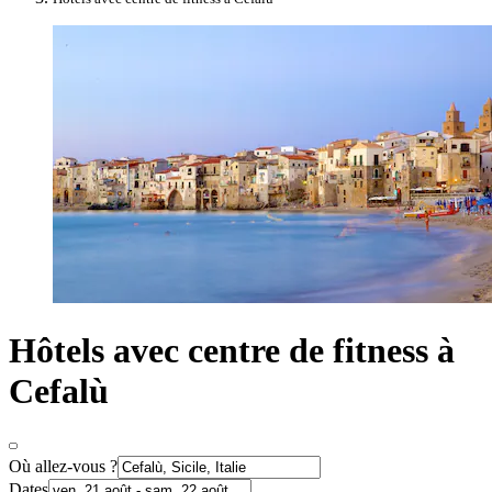
Hôtels avec centre de fitness à
Cefalù
Où allez-vous ?
Dates