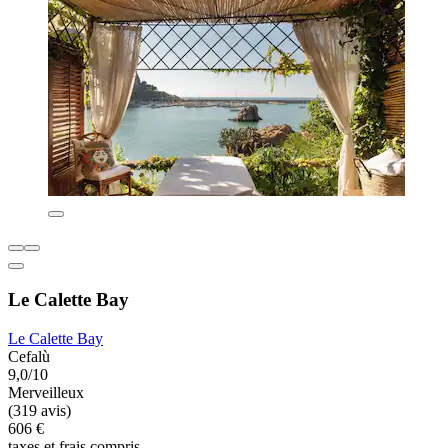
Le Calette Bay
Le Calette Bay
Cefalù
9,0/10
Merveilleux
(319 avis)
606 €
taxes et frais compris