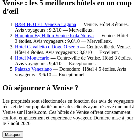
Venise : les 5 meilleurs hôtels en un coup
d’œil
B&B HOTEL Venezia Laguna
— Venice. Hôtel 3 étoiles.
Avis voyageurs : 9,2/10 — Merveilleux.
Hampton By Hilton Venice Isola Nuova
— Venice. Hôtel
3 étoiles. Avis voyageurs : 9,0/10 — Merveilleux.
Hotel Cavalletto e Doge Orseolo
— Centre-ville de Venise.
Hôtel 4 étoiles. Avis voyageurs : 8,8/10 — Excellent.
Hotel Montecarlo
— Centre-ville de Venise. Hôtel 3 étoiles.
Avis voyageurs : 9,4/10 — Exceptionnel.
Palazzo Veneziano
— Dorsoduro. Hôtel 4.5 étoiles. Avis
voyageurs : 9,6/10 — Exceptionnel.
Où séjourner à Venise ?
Les propriétés sont sélectionnées en fonction des avis de voyageurs
réels et de leur popularité auprès des clients ayant réservé une nuit à
Venise sur Hotels.com. Ces hôtels de Venise offrent constamment
confort, emplacement et expérience voyageur. Dernière mise à jour
le
7 août 2026
.
Masquer