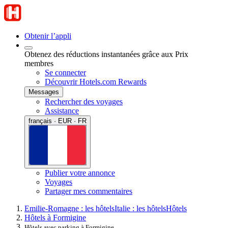
Obtenir l’appli
Obtenez des réductions instantanées grâce aux Prix
membres
Se connecter
Découvrir Hotels.com Rewards
Messages
Rechercher des voyages
Assistance
français · EUR · FR
Publier votre annonce
Voyages
Partager mes commentaires
Emilie-Romagne : les hôtels
Italie : les hôtels
Hôtels
Hôtels à Formigine
Hôtels avec parking à Formigine