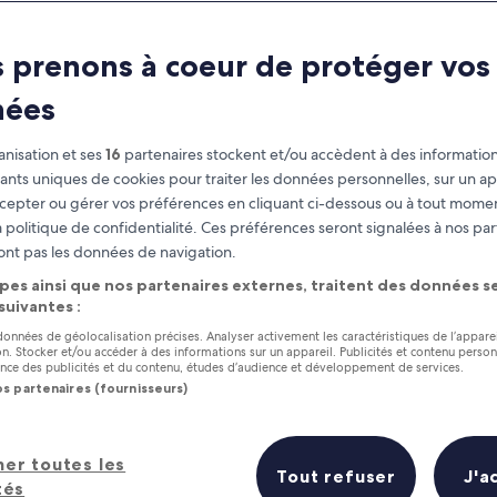
 prenons à coeur de protéger vos
nées
nisation et ses
16
partenaires stockent et/ou accèdent à des information
fiants uniques de cookies pour traiter les données personnelles, sur un ap
cepter ou gérer vos préférences en cliquant ci-dessous ou à tout momen
 politique de confidentialité. Ces préférences seront signalées à nos par
as
Gagnez des récompenses pour
ont pas les données de navigation.
chaque nuit séjournée
pes ainsi que nos partenaires externes, traitent des données se
 suivantes :
 données de géolocalisation précises. Analyser activement les caractéristiques de l’appare
tion. Stocker et/ou accéder à des informations sur un appareil. Publicités et contenu perso
ce des publicités et du contenu, études d’audience et développement de services.
os partenaires (fournisseurs)
Demain
Ce week-end
7 août - 8 août
7 août - 9 août
s hôtels à proximité en un coup d’œi
her toutes les
Tout refuser
J'a
tés