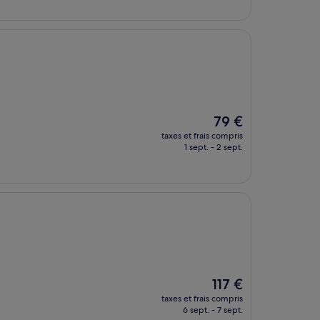
de
312 €
Le
79 €
nouveau
taxes et frais compris
prix
1 sept. - 2 sept.
est
de
79 €
Le
117 €
nouveau
taxes et frais compris
prix
6 sept. - 7 sept.