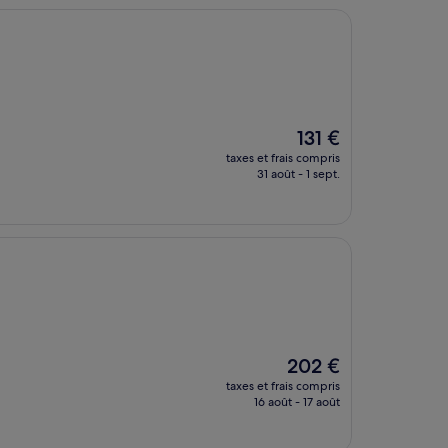
Le
131 €
nouveau
taxes et frais compris
prix
31 août - 1 sept.
est
de
131 €
Le
202 €
nouveau
taxes et frais compris
prix
16 août - 17 août
est
de