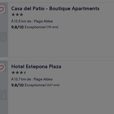
Casa del Patio - Boutique Apartments
Casa del Patio - Boutique Apartments
Hébergement
3.0 étoiles
À 13,5 km de : Plage Aldea
9.8
9,8/10
Exceptionnel
(115 avis)
sur
10,
Exceptionnel,
(115 avis)
Hotel Estepona Plaza
Hotel Estepona Plaza
Hébergement
3.5 étoiles
À 13,7 km de : Plage Aldea
9.8
9,8/10
Exceptionnel
(627 avis)
sur
10,
Exceptionnel,
(627 avis)