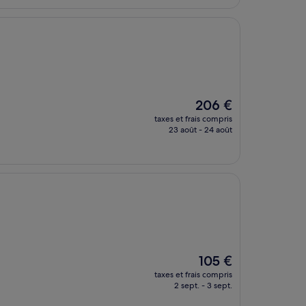
163 €
Le
206 €
nouveau
taxes et frais compris
prix
23 août - 24 août
est
de
206 €
Le
105 €
nouveau
taxes et frais compris
prix
2 sept. - 3 sept.
est