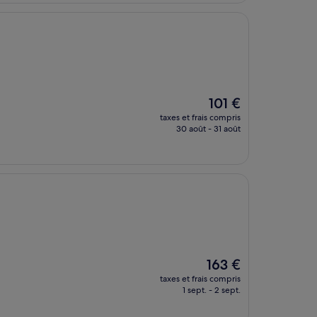
202 €
Le
101 €
nouveau
taxes et frais compris
prix
30 août - 31 août
est
de
101 €
Le
163 €
nouveau
taxes et frais compris
prix
1 sept. - 2 sept.
est
de