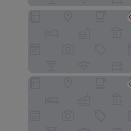
SO/ Sotogrande Spa and Golf Resort Hotel Costa
OKU Andalusia – Alcaidesa