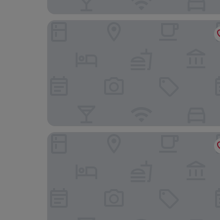
Hostal San Miguel by Croma
AZZ Castellar Hacienda El Alcornocal