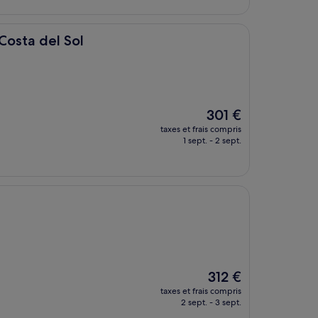
de
105 €
ol
Costa del Sol
Le
301 €
nouveau
taxes et frais compris
prix
1 sept. - 2 sept.
est
de
301 €
Le
312 €
nouveau
taxes et frais compris
prix
2 sept. - 3 sept.
est