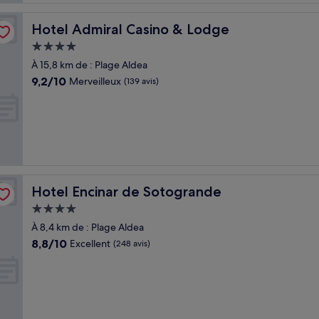
Hotel Admiral Casino & Lodge
Hotel Admiral Casino & Lodge
Hébergement
4.0 étoiles
À 15,8 km de : Plage Aldea
9.2
9,2/10
Merveilleux
(139 avis)
sur
10,
Merveilleux,
(139 avis)
Hotel Encinar de Sotogrande
Hotel Encinar de Sotogrande
Hébergement
4.0 étoiles
À 8,4 km de : Plage Aldea
8.8
8,8/10
Excellent
(248 avis)
sur
10,
Excellent,
(248 avis)