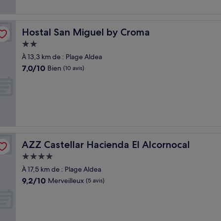
Hostal San Miguel by Croma
Hostal San Miguel by Croma
Hébergement
2.0 étoiles
À 13,3 km de : Plage Aldea
7.0
7,0/10
Bien
(10 avis)
sur
10,
Bien,
(10 avis)
AZZ Castellar Hacienda El Alcornocal
AZZ Castellar Hacienda El Alcornocal
Hébergement
4.0 étoiles
À 17,5 km de : Plage Aldea
9.2
9,2/10
Merveilleux
(5 avis)
sur
10,
Merveilleux,
(5 avis)