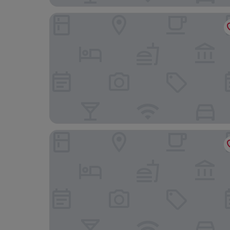
Hotel El Pilar Andalucia
Hotel Piedra Paloma by Croma