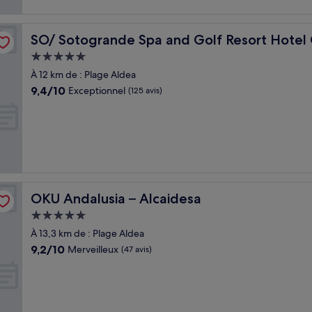
 del Sol
SO/ Sotogrande Spa and Golf Resort Hotel Costa del S
SO/ Sotogrande Spa and Golf Resort Hotel 
Hébergement
5.0 étoiles
À 12 km de : Plage Aldea
9.4
9,4/10
Exceptionnel
(125 avis)
sur
10,
Exceptionnel,
(125 avis)
OKU Andalusia – Alcaidesa
OKU Andalusia – Alcaidesa
Hébergement
5.0 étoiles
À 13,3 km de : Plage Aldea
9.2
9,2/10
Merveilleux
(47 avis)
sur
10,
Merveilleux,
(47 avis)