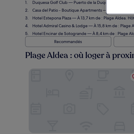
Duquesa Golf Club
— Puerto de la Duquesa, à 2,2 km de
Casa del Patio - Boutique Apartments
— À 13,5 km de : 
Hotel Estepona Plaza
— À 13,7 km de : Plage Aldea. Hôt
Hotel Admiral Casino & Lodge
— À 15,8 km de : Plage Al
Hotel Encinar de Sotogrande
— À 8,4 km de : Plage Ald
Recommandés
Plage Aldea : où loger à proxi
Duquesa Golf Club