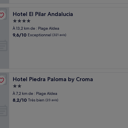
Hotel El Pilar Andalucia
Hotel El Pilar Andalucia
Hébergement
4.0 étoiles
À 13,2 km de : Plage Aldea
9.6
9,6/10
Exceptionnel
(321 avis)
sur
10,
Exceptionnel,
(321 avis)
Hotel Piedra Paloma by Croma
Hotel Piedra Paloma by Croma
Hébergement
2.0 étoiles
À 7,2 km de : Plage Aldea
8.2
8,2/10
Très bien
(23 avis)
sur
10,
Très
bien,
(23 avis)