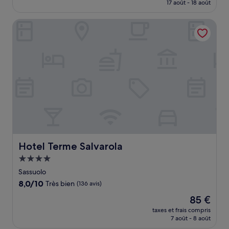
prix
17 août - 18 août
(91 avis)
est
de
Hotel Terme Salvarola
145 €
Hotel Terme Salvarola
Hotel Terme Salvarola
Hébergement
4.0 étoiles
Sassuolo
8.0
8,0/10
Très bien
(136 avis)
sur
Le
85 €
10,
nouveau
Très
taxes et frais compris
prix
7 août - 8 août
bien,
est
(136 avis)