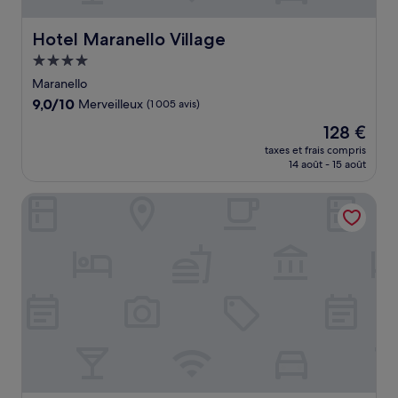
Hotel Maranello Village
Hotel Maranello Village
Hébergement
4.0 étoiles
Maranello
9.0
9,0/10
Merveilleux
(1 005 avis)
sur
Le
128 €
10,
nouveau
Merveilleux,
taxes et frais compris
prix
14 août - 15 août
(1 005 avis)
est
de
Borgo Cadonega Relais & SPA
128 €