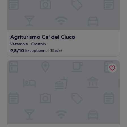
Agriturismo Ca' del Ciuco
Agriturismo Ca' del Ciuco
Vezzano sul Crostolo
9.8
9,8/10
Exceptionnel
(10 avis)
sur
10,
Hotel Conte Verde
Exceptionnel,
(10 avis)