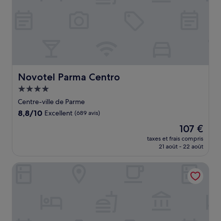
Novotel Parma Centro
Novotel Parma Centro
Hébergement
4.0 étoiles
Centre-ville de Parme
8.8
8,8/10
Excellent
(689 avis)
sur
Le
107 €
10,
nouveau
Excellent,
taxes et frais compris
prix
21 août - 22 août
(689 avis)
est
de
Agriturismo Ca' del Ciuco
107 €