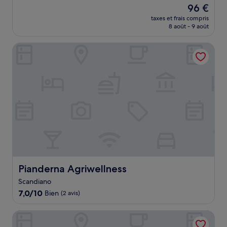
sur
Le
96 €
10,
nouveau
Exceptionnel,
taxes et frais compris
prix
8 août - 9 août
(9 avis)
est
de
Pianderna Agriwellness
96 €
Pianderna Agriwellness
Pianderna Agriwellness
Scandiano
7.0
7,0/10
Bien
(2 avis)
sur
10,
Hotel Posta
Bien,