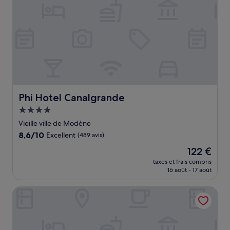
Phi Hotel Canalgrande
Phi Hotel Canalgrande
Hébergement
4.0 étoiles
Vieille ville de Modène
8.6
8,6/10
Excellent
(489 avis)
sur
Le
122 €
10,
nouveau
Excellent,
taxes et frais compris
prix
16 août - 17 août
(489 avis)
est
de
Boiardo Hotel
122 €