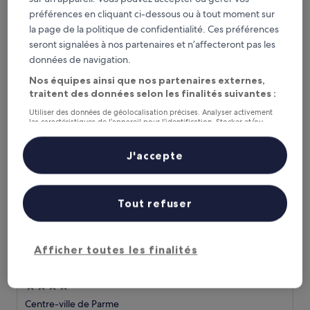
4.0 étoiles
Oltretorrente
préférences en cliquant ci-dessous ou à tout moment sur
8.8
8,8/10
Excellent
(1 000 avis)
la page de la politique de confidentialité. Ces préférences
sur
seront signalées à nos partenaires et n’affecteront pas les
Le
89 €
10,
nouveau
données de navigation.
Excellent,
taxes et frais compris
prix
20 août - 21 août
(1 000 avis)
Nos équipes ainsi que nos partenaires externes,
est
traitent des données selon les finalités suivantes :
de
HOTEL STENDHAL
89 €
Utiliser des données de géolocalisation précises. Analyser activement
les caractéristiques de l’appareil pour l’identification. Stocker et/ou
accéder à des informations sur un appareil. Publicités et contenu
personnalisés, mesure de performance des publicités et du contenu,
études d’audience et développement de services.
J'accepte
Liste de nos partenaires (fournisseurs)
Tout refuser
Afficher toutes les finalités
HOTEL STENDHAL
HOTEL STENDHAL
Hébergement
4.0 étoiles
Centre-ville de Parme