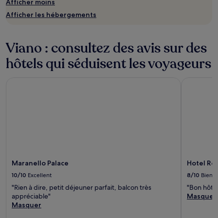
Afficher moins
Afficher les hébergements
Viano : consultez des avis sur des
hôtels qui séduisent les voyageurs
Maranello Palace
Hotel Real 
Maranello Palace
Hotel Rea
10/10
Excellent
8/10
Bien
"Rien à dire, petit déjeuner parfait, balcon très
"Bon hôtel
appréciable"
Masquer
Masquer