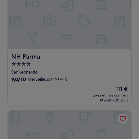
NH Parma
NH Parma
Hébergement
4.0 étoiles
San Leonardo
9.0
9,0/10
Merveilleux
(963 avis)
sur
Le
111 €
10,
nouveau
Merveilleux,
taxes et frais compris
prix
19 août - 20 août
(963 avis)
est
de
Novotel Parma Centro
111 €