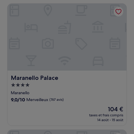
de
Maranello Palace
85 €
Maranello Palace
Maranello Palace
Hébergement
4.0 étoiles
Maranello
9.0
9,0/10
Merveilleux
(767 avis)
sur
Le
104 €
10,
nouveau
Merveilleux,
taxes et frais compris
prix
14 août - 15 août
(767 avis)
est
de
Rmh Modena Des Arts