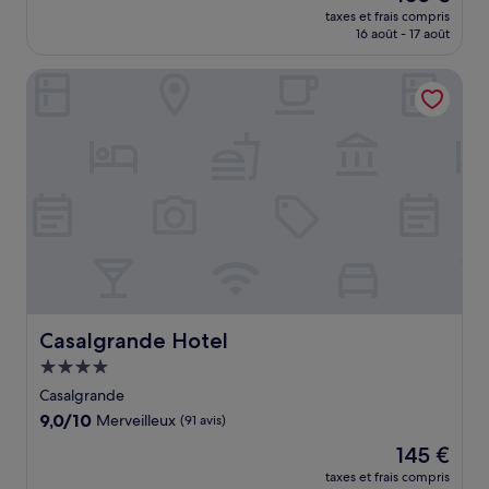
nouveau
Merveilleux,
taxes et frais compris
prix
16 août - 17 août
(84 avis)
est
de
Casalgrande Hotel
105 €
Casalgrande Hotel
Casalgrande Hotel
Hébergement
4.0 étoiles
Casalgrande
9.0
9,0/10
Merveilleux
(91 avis)
sur
Le
145 €
10,
nouveau
Merveilleux,
taxes et frais compris