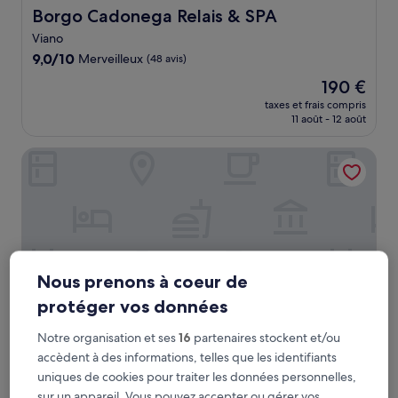
Borgo Cadonega Relais & SPA
Borgo Cadonega Relais & SPA
Viano
9.0
9,0/10
Merveilleux
(48 avis)
sur
Le
190 €
10,
nouveau
Merveilleux,
taxes et frais compris
prix
11 août - 12 août
(48 avis)
est
de
Starhotels Du Parc
190 €
Nous prenons à coeur de
protéger vos données
Notre organisation et ses
16
partenaires stockent et/ou
accèdent à des informations, telles que les identifiants
Starhotels Du Parc
Starhotels Du Parc
uniques de cookies pour traiter les données personnelles,
Hébergement
sur un appareil. Vous pouvez accepter ou gérer vos