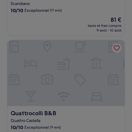
Scandiano
10.0
10/10
Exceptionnel
(17 avis)
sur
Le
81 €
10,
nouveau
Exceptionnel,
taxes et frais compris
prix
9 août - 10 août
(17 avis)
est
de
Quattrocolli B&B
81 €
Quattrocolli B&B
Quattrocolli B&B
Quattro Castella
10.0
10/10
Exceptionnel
(9 avis)