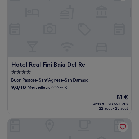
Hotel Real Fini Baia Del Re
Hotel Real Fini Baia Del Re
Hébergement
4.0 étoiles
Buon Pastore-Sant'Agnese-San Damaso
9.0
9,0/10
Merveilleux
(986 avis)
sur
Le
81 €
10,
nouveau
Merveilleux,
taxes et frais compris
prix
22 août - 23 août
(986 avis)
est
de
NH Parma
81 €