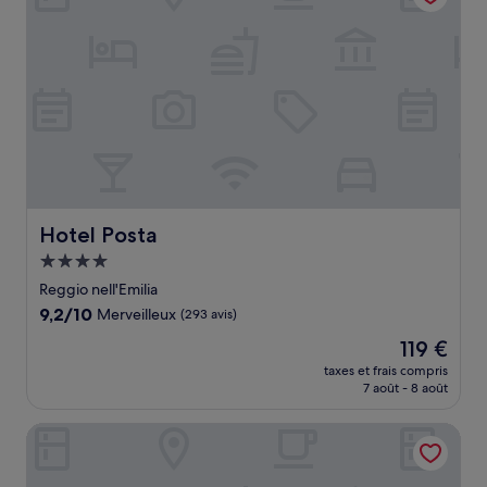
(2 avis)
Hotel Posta
Hotel Posta
Hébergement
4.0 étoiles
Reggio nell'Emilia
9.2
9,2/10
Merveilleux
(293 avis)
sur
Le
119 €
10,
nouveau
Merveilleux,
taxes et frais compris
prix
7 août - 8 août
(293 avis)
est
de
Phi Hotel Canalgrande
119 €