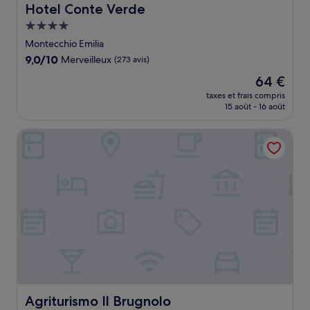
Hotel Conte Verde
Hotel Conte Verde
Hébergement
4.0 étoiles
Montecchio Emilia
9.0
9,0/10
Merveilleux
(273 avis)
sur
Le
64 €
10,
nouveau
Merveilleux,
taxes et frais compris
prix
15 août - 16 août
(273 avis)
est
de
Agriturismo Il Brugnolo
64 €
Agriturismo Il Brugnolo
Agriturismo Il Brugnolo