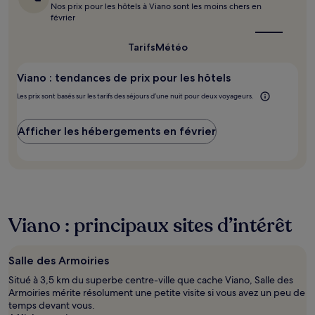
Nos prix pour les hôtels à Viano sont les moins chers en
supplémentaires
le
février
peuvent
meilleur
s’appliquer.
moment
pour
Tarifs
Météo
y
aller ?
Viano : tendances de prix pour les hôtels
Les prix sont basés sur les tarifs des séjours d’une nuit pour deux voyageurs.
Afficher les hébergements en février
Viano : principaux sites d’intérêt
Salle des Armoiries
Situé à 3,5 km du superbe centre-ville que cache Viano, Salle des
Armoiries mérite résolument une petite visite si vous avez un peu de
temps devant vous.