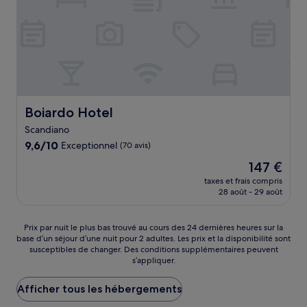
Boiardo Hotel
Boiardo Hotel
Scandiano
9.6
9,6/10
Exceptionnel
(70 avis)
sur
Le
147 €
10,
nouveau
Exceptionnel,
taxes et frais compris
prix
28 août - 29 août
(70 avis)
est
de
147 €
Prix
Prix par nuit le plus bas trouvé au cours des 24 dernières heures sur la
base d’un séjour d’une nuit pour 2 adultes. Les prix et la disponibilité sont
par
susceptibles de changer. Des conditions supplémentaires peuvent
nuit
s’appliquer.
le
plus
Afficher tous les hébergements
bas
trouvé