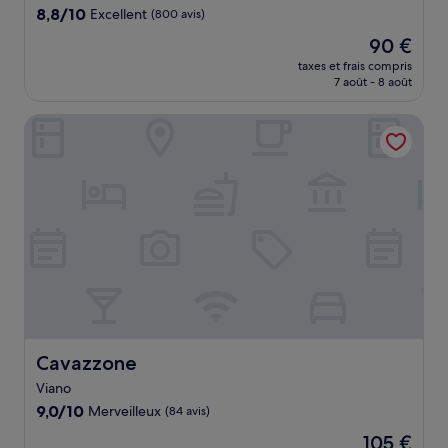
8.8
8,8/10
Excellent
(800 avis)
sur
Le
90 €
10,
nouveau
Excellent,
taxes et frais compris
prix
7 août - 8 août
(800 avis)
est
de
Cavazzone
90 €
Cavazzone
Cavazzone
Viano
9.0
9,0/10
Merveilleux
(84 avis)
sur
Le
105 €
10,