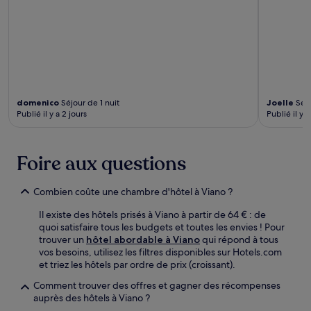
domenico
Séjour de 1 nuit
Joelle
Séjo
Publié il y a 2 jours
Publié il y a
Foire aux questions
Combien coûte une chambre d'hôtel à Viano ?
Il existe des hôtels prisés à Viano à partir de 64 € : de
quoi satisfaire tous les budgets et toutes les envies ! Pour
trouver un
hôtel abordable à Viano
qui répond à tous
vos besoins, utilisez les filtres disponibles sur Hotels.com
et triez les hôtels par ordre de prix (croissant).
Comment trouver des offres et gagner des récompenses
auprès des hôtels à Viano ?