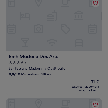
104 €
Rmh Modena Des Arts
Rmh Modena Des Arts
Hébergement
4.5 étoiles
San Faustino-Madonnina-Quattroville
9.0
9,0/10
Merveilleux
(683 avis)
sur
Le
91 €
10,
nouveau
Merveilleux,
taxes et frais compris
prix
6 sept. - 7 sept.
(683 avis)
est
de
Hotel Real Fini Baia Del Re
91 €