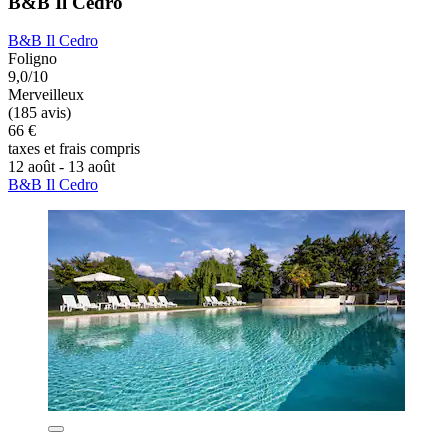
B&B Il Cedro
B&B Il Cedro
Foligno
9,0/10
Merveilleux
(185 avis)
66 €
taxes et frais compris
12 août - 13 août
B&B Il Cedro