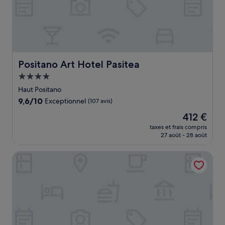
Positano Art Hotel Pasitea
Positano Art Hotel Pasitea
Hébergement
4.0 étoiles
Haut Positano
9.6
9,6/10
Exceptionnel
(107 avis)
sur
Le
412 €
10,
nouveau
Exceptionnel,
taxes et frais compris
prix
27 août - 28 août
(107 avis)
est
de
Casa Guadagno
412 €