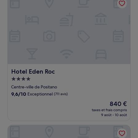
323 €
Hotel Eden Roc
Hotel Eden Roc
Hébergement
4.0 étoiles
Centre-ville de Positano
9.6
9,6/10
Exceptionnel
(711 avis)
sur
Le
840 €
10,
nouveau
Exceptionnel,
taxes et frais compris
prix
9 août - 10 août
(711 avis)
est
de
Le Sirenuse
840 €