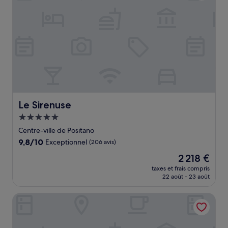
Le Sirenuse
Le Sirenuse
Hébergement
5.0 étoiles
Centre-ville de Positano
9.8
9,8/10
Exceptionnel
(206 avis)
sur
Le
2 218 €
10,
nouveau
Exceptionnel,
taxes et frais compris
prix
22 août - 23 août
(206 avis)
est
de
Miramare
2 218 €