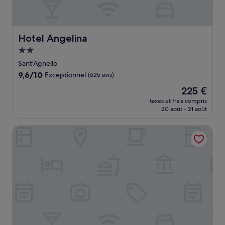
Hotel Angelina
Hotel Angelina
Hébergement
2.0 étoiles
Sant'Agnello
9.6
9,6/10
Exceptionnel
(625 avis)
sur
Le
225 €
10,
nouveau
Exceptionnel,
taxes et frais compris
prix
20 août - 21 août
(625 avis)
est
de
Hotel Piccolo Sant'Andrea
225 €