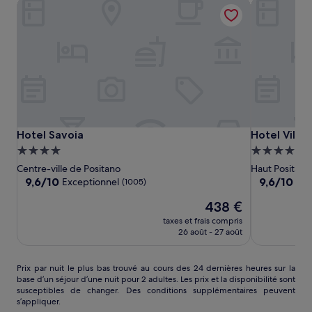
Hotel Savoia
Hotel Villa 
Hotel
Hotel
Hotel
Hotel Savoia
Hotel Villa 
Hotel Savoia
Hotel Villa 
Savoia
Savoia
Villa
Hébergement
Hébergeme
Gabrisa
4.0 étoiles
4.0 étoiles
Centre-ville de Positano
Haut Positano
9.6
9.6
9,6/10
9,6/10
Exceptionnel
Exc
(1005)
sur
sur
Le
438 €
10,
10,
nouveau
Exceptionnel,
Exceptionne
taxes et frais compris
prix
(1005)
(671)
26 août - 27 août
est
de
438 €
Prix
Prix par nuit le plus bas trouvé au cours des 24 dernières heures sur la
base d’un séjour d’une nuit pour 2 adultes. Les prix et la disponibilité sont
par
susceptibles de changer. Des conditions supplémentaires peuvent
nuit
s’appliquer.
le