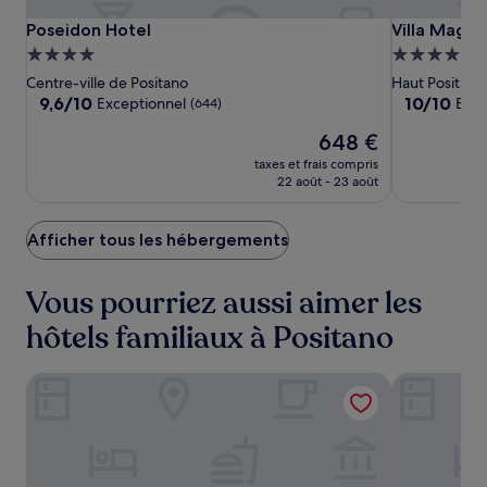
Poseidon
Poseidon
Villa
Poseidon Hotel
Villa Magia
Poseidon Hotel
Villa Magia
Hotel
Hotel
Magia
Hébergement
Hébergeme
4.0 étoiles
5.0 étoiles
Centre-ville de Positano
Haut Positano
9.6
10.0
9,6/10
10/10
Exceptionnel
Exce
(644)
sur
sur
Le
648 €
10,
10,
nouveau
Exceptionnel,
Exceptionne
taxes et frais compris
prix
(644)
(250)
22 août - 23 août
est
de
648 €
Afficher tous les hébergements
Vous pourriez aussi aimer les
hôtels familiaux à Positano
Miramare
Villa Rosa