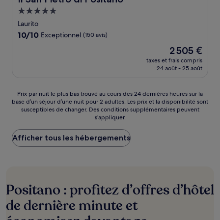
Hébergement
5.0 étoiles
Laurito
10.0
10/10
Exceptionnel
(150 avis)
sur
Le
2 505 €
10,
nouveau
Exceptionnel,
taxes et frais compris
prix
24 août - 25 août
(150 avis)
est
de
2 505 €
Prix
Prix par nuit le plus bas trouvé au cours des 24 dernières heures sur la
base d’un séjour d’une nuit pour 2 adultes. Les prix et la disponibilité sont
par
susceptibles de changer. Des conditions supplémentaires peuvent
nuit
s’appliquer.
le
plus
Afficher tous les hébergements
bas
trouvé
au
cours
des
24 dernières
Positano : profitez d’offres d’hôtel
heures
sur
de dernière minute et
la
base