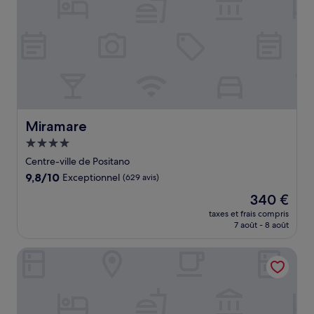
Miramare
Miramare
Hébergement
4.0 étoiles
Centre-ville de Positano
9.8
9,8/10
Exceptionnel
(629 avis)
sur
Le
340 €
10,
nouveau
Exceptionnel,
taxes et frais compris
prix
7 août - 8 août
(629 avis)
est
de
Hotel Royal Positano
340 €