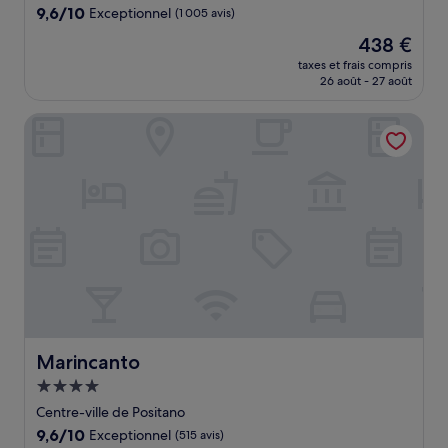
9.6
9,6/10
Exceptionnel
(1 005 avis)
sur
Le
438 €
10,
nouveau
Exceptionnel,
taxes et frais compris
prix
26 août - 27 août
(1 005 avis)
est
de
Marincanto
438 €
Marincanto
Marincanto
Hébergement
4.0 étoiles
Centre-ville de Positano
9.6
9,6/10
Exceptionnel
(515 avis)