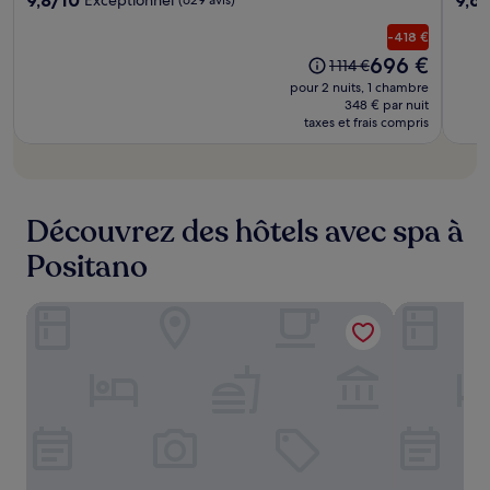
sur
sur
10,
10,
-418 €
Exceptionnel,
Exce
Le
696 €
L’ancien
1 114 €
(629 avis)
(349 
nouveau
prix
pour 2 nuits, 1 chambre
prix
était
348 € par nuit
est
taxes et frais compris
de
de
1 114 €
696 €
Découvrez des hôtels avec spa à
Positano
Poseidon Hotel
Villa Magia