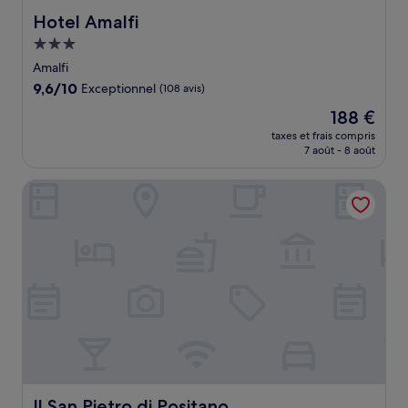
Hotel Amalfi
Hotel Amalfi
Hébergement
3.0 étoiles
Amalfi
9.6
9,6/10
Exceptionnel
(108 avis)
sur
Le
188 €
10,
nouveau
Exceptionnel,
taxes et frais compris
prix
7 août - 8 août
(108 avis)
est
de
Il San Pietro di Positano
188 €
Il San Pietro di Positano
Il San Pietro di Positano