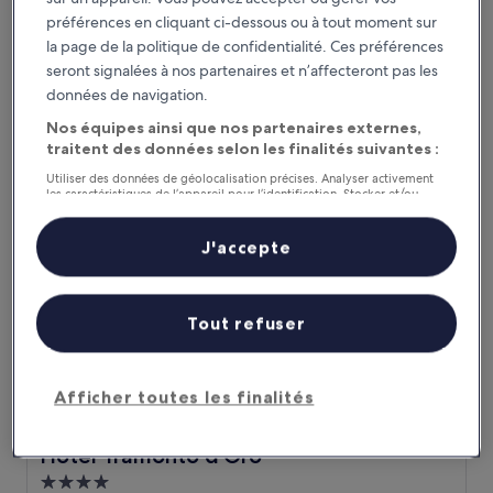
Hébergement
préférences en cliquant ci-dessous ou à tout moment sur
5.0 étoiles
Amalfi
la page de la politique de confidentialité. Ces préférences
10.0
10/10
seront signalées à nos partenaires et n’affecteront pas les
Exceptionnel
(246 avis)
sur
données de navigation.
Le
1 550 €
10,
nouveau
Nos équipes ainsi que nos partenaires externes,
Exceptionnel,
taxes et frais compris
prix
8 août - 9 août
(246 avis)
traitent des données selon les finalités suivantes :
est
Utiliser des données de géolocalisation précises. Analyser activement
de
Hotel Tramonto d'Oro
les caractéristiques de l’appareil pour l’identification. Stocker et/ou
1 550 €
accéder à des informations sur un appareil. Publicités et contenu
personnalisés, mesure de performance des publicités et du contenu,
études d’audience et développement de services.
J'accepte
Liste de nos partenaires (fournisseurs)
Tout refuser
Afficher toutes les finalités
Hotel Tramonto d'Oro
Hotel Tramonto d'Oro
Hébergement