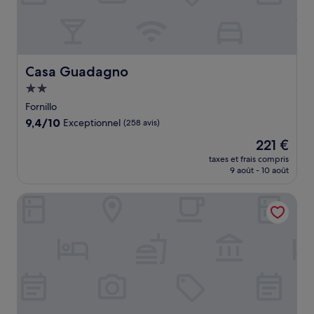
Casa Guadagno
Casa Guadagno
Hébergement
2.0 étoiles
Fornillo
9.4
9,4/10
Exceptionnel
(258 avis)
sur
Le
221 €
10,
nouveau
Exceptionnel,
taxes et frais compris
prix
9 août - 10 août
(258 avis)
est
de
Hotel Angelina
221 €