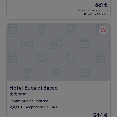
sur
Le
661 €
10,
nouveau
Exceptionnel,
taxes et frais compris
prix
19 août - 20 août
(515 avis)
est
de
Hotel Buca di Bacco
661 €
Hotel Buca di Bacco
Hotel Buca di Bacco
Hébergement
4.0 étoiles
Centre-ville de Positano
9.6
9,6/10
Exceptionnel
(512 avis)
sur
Le
544 €
10,