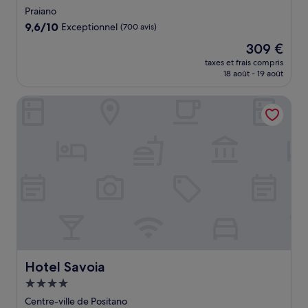
4.0 étoiles
Praiano
9.6
9,6/10
Exceptionnel
(700 avis)
sur
Le
309 €
10,
nouveau
Exceptionnel,
taxes et frais compris
prix
18 août - 19 août
(700 avis)
est
de
Hotel Savoia
309 €
Hotel Savoia
Hotel Savoia
Hébergement
4.0 étoiles
Centre-ville de Positano