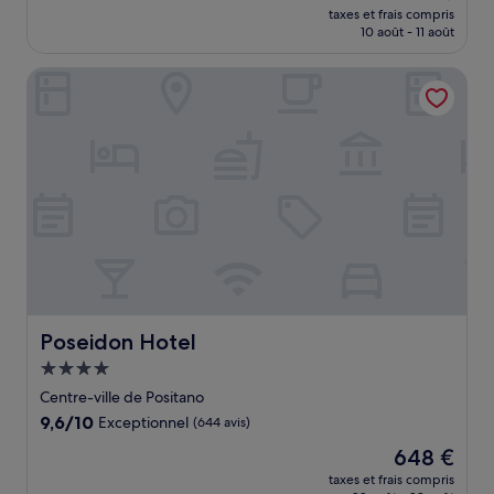
nouveau
Exceptionnel,
taxes et frais compris
prix
10 août - 11 août
(512 avis)
est
de
Poseidon Hotel
544 €
Poseidon Hotel
Poseidon Hotel
Hébergement
4.0 étoiles
Centre-ville de Positano
9.6
9,6/10
Exceptionnel
(644 avis)
sur
Le
648 €
10,
nouveau
Exceptionnel,
taxes et frais compris
prix