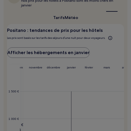
Nos prix pour les hôtels à Positano sont les moins chers en
le
changer.
janvier
meilleur
Des
moment
conditions
pour
Tarifs
Météo
supplémentaires
y
peuvent
aller ?
s’appliquer.
Positano : tendances de prix pour les hôtels
Les prix sont basés sur les tarifs des séjours d’une nuit pour deux voyageurs.
Afficher les hébergements en janvier
embre
octobre
novembre
décembre
janvier
février
mars
avril
1 500 €
02 €
1 000 €
840 €