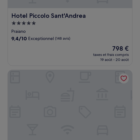
Hotel Piccolo Sant'Andrea
Hotel Piccolo Sant'Andrea
Hébergement
5.0 étoiles
Praiano
9.4
9,4/10
Exceptionnel
(148 avis)
sur
Le
798 €
10,
nouveau
Exceptionnel,
taxes et frais compris
prix
19 août - 20 août
(148 avis)
est
de
Hotel Amalfi
798 €