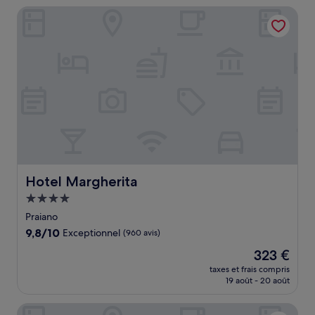
de
Hotel Margherita
146 €
Hotel Margherita
Hotel Margherita
Hébergement
4.0 étoiles
Praiano
9.8
9,8/10
Exceptionnel
(960 avis)
sur
Le
323 €
10,
nouveau
Exceptionnel,
taxes et frais compris
prix
19 août - 20 août
(960 avis)
est
de
Hotel Eden Roc