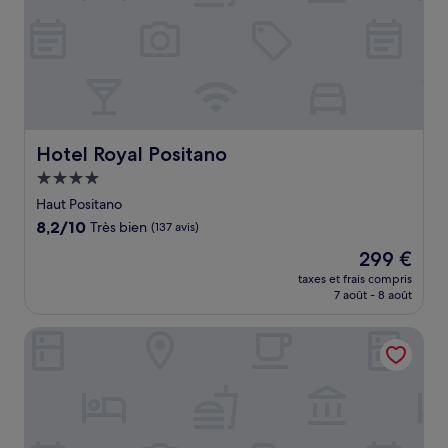
Hotel Royal Positano
Hotel Royal Positano
Hébergement
4.0 étoiles
Haut Positano
8.2
8,2/10
Très bien
(137 avis)
sur
Le
299 €
10,
nouveau
Très
taxes et frais compris
prix
7 août - 8 août
bien,
est
(137 avis)
de
Positano Art Hotel Pasitea
299 €