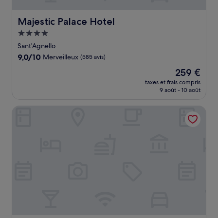
Majestic Palace Hotel
Majestic Palace Hotel
Hébergement
4.0 étoiles
Sant'Agnello
9.0
9,0/10
Merveilleux
(585 avis)
sur
Le
259 €
10,
nouveau
Merveilleux,
taxes et frais compris
prix
9 août - 10 août
(585 avis)
est
de
Grand Hotel Aminta
259 €