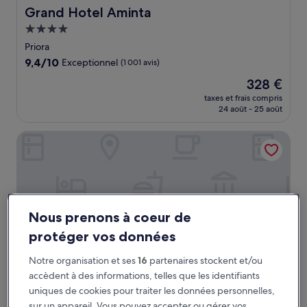
Grand Hotel Aminta
Grand Hotel Aminta
Hébergement
4.0 étoiles
Priora
9.4
9,4/10
Exceptionnel
(1 001 avis)
sur
Le
328 €
10,
nouveau
Exceptionnel,
taxes et frais compris
prix
24 août - 25 août
(1 001 avis)
est
de
Hotel Miramalfi
328 €
Nous prenons à coeur de
protéger vos données
Notre organisation et ses
16
partenaires stockent et/ou
accèdent à des informations, telles que les identifiants
uniques de cookies pour traiter les données personnelles,
Hotel Miramalfi
Hotel Miramalfi
sur un appareil. Vous pouvez accepter ou gérer vos