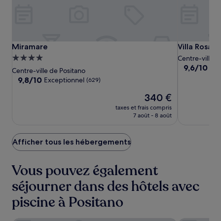
Miramare
Miramare
Villa
Miramare
Villa Rosa
Miramare
Villa Rosa
Rosa
Hébergement
Centre-ville d
9.6
9,6/10
Exc
4.0 étoiles
Centre-ville de Positano
sur
9.8
9,8/10
Exceptionnel
(629)
10,
sur
Exceptionne
Le
340 €
10,
(550)
nouveau
Exceptionnel,
taxes et frais compris
prix
(629)
7 août - 8 août
est
de
340 €
Afficher tous les hébergements
Vous pouvez également
séjourner dans des hôtels avec
piscine à Positano