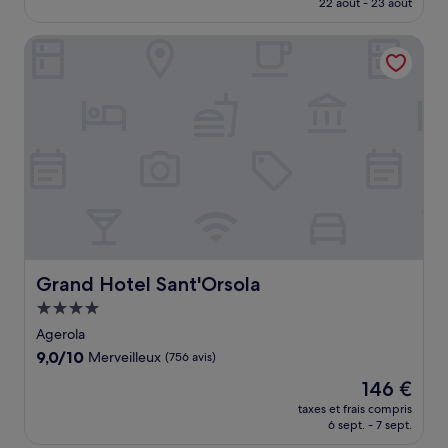
22 août - 23 août
(644 avis)
est
de
Grand Hotel Sant'Orsola
648 €
Grand Hotel Sant'Orsola
Grand Hotel Sant'Orsola
Hébergement
4.0 étoiles
Agerola
9.0
9,0/10
Merveilleux
(756 avis)
sur
Le
146 €
10,
nouveau
Merveilleux,
taxes et frais compris
prix
6 sept. - 7 sept.
(756 avis)
est