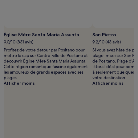
Église Mère Santa Maria Assunta
San Pietro
9.0/10 (831 avis)
9.2/10 (43 avis)
Profitez de votre détour par Positano pour
Si vous avez hâte de pas
mettre le cap sur Centre-ville de Positano et
plage, misez sur San Pie
découvrir Église Mère Santa Maria Assunta.
de Positano. Plage d'Ar
Cette région romantique fascine également
littoral idéal pour admir
les amoureux de grands espaces avec ses
à seulement quelques 
plages.
votre destination.
Afficher moins
Afficher moins