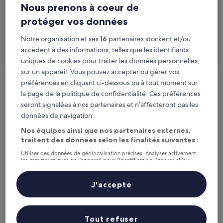
Nous prenons à coeur de
2 personnes, 1 chambre
protéger vos données
Je voyage pour affaires
Notre organisation et ses
16
partenaires stockent et/ou
Rechercher
accèdent à des informations, telles que les identifiants
uniques de cookies pour traiter les données personnelles,
sur un appareil. Vous pouvez accepter ou gérer vos
préférences en cliquant ci-dessous ou à tout moment sur
Options d’annulation gratuite en cas de
la page de la politique de confidentialité. Ces préférences
changement de programme
seront signalées à nos partenaires et n’affecteront pas les
données de navigation.
Gagnez des récompenses pour chaque
Nos équipes ainsi que nos partenaires externes,
nuit séjournée
traitent des données selon les finalités suivantes :
Utiliser des données de géolocalisation précises. Analyser activement
les caractéristiques de l’appareil pour l’identification. Stocker et/ou
Économisez plus grâce aux Prix membres
accéder à des informations sur un appareil. Publicités et contenu
personnalisés, mesure de performance des publicités et du contenu,
études d’audience et développement de services.
J'accepte
Liste de nos partenaires (fournisseurs)
Consultez les prix pour ces dates
Tout refuser