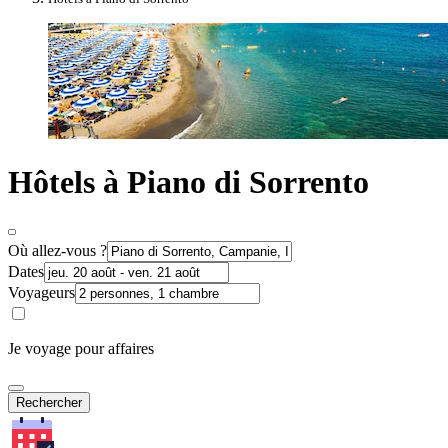
Hôtels à Piano di Sorrento
Où allez-vous ?
Dates
Voyageurs
Je voyage pour affaires
Rechercher